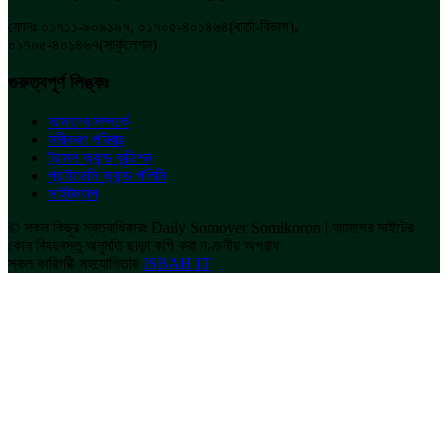
ফোনঃ ০১৭১১-৯০৯১৯৭, ০১৭০৫-৪০১৪৬৪(বার্তা-বিভাগ),
০১৭০৫-৪০১৪৬৭(সার্কুলেশন)
গুরুত্বপূর্ণ লিঙ্কঃ
আমাদের সম্পর্কে
সমীকরণ পরিবার
ট্রামস অ্যান্ড কন্ডিশন
প্রাইভেসি অ্যান্ড পলিসি
সাইটম্যাপ
© সকল কিছুর স্বত্বাধিকারঃ Daily Somoyer Somikoron | আমাদের সাইটের
কোন বিষয়বস্তু অনুমতি ছাড়া কপি করা দণ্ডনীয় অপরাধ
সকল কারিগরী সহযোগিতায়
ISBAH IT