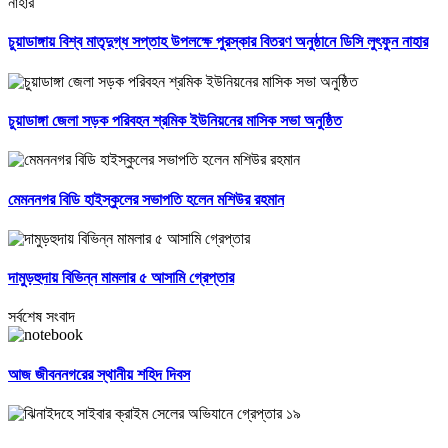
চুয়াডাঙ্গায় বিশ্ব মাতৃদুগ্ধ সপ্তাহ উপলক্ষে পুরস্কার বিতরণ অনুষ্ঠানে ডিসি লুৎফুন নাহার
চুয়াডাঙ্গা জেলা সড়ক পরিবহন শ্রমিক ইউনিয়নের মাসিক সভা অনুষ্ঠিত
মেমননগর বিডি হাইস্কুলের সভাপতি হলেন মশিউর রহমান
দামুড়হুদায় বিভিন্ন মামলার ৫ আসামি গ্রেপ্তার
সর্বশেষ সংবাদ
আজ জীবননগরের স্থানীয় শহিদ দিবস