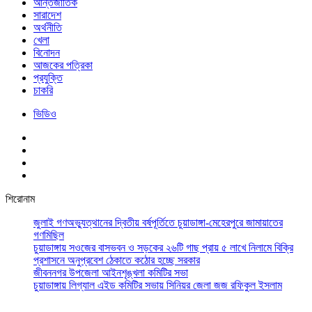
আর্ন্তজাতিক
সারাদেশ
অর্থনীতি
খেলা
বিনোদন
আজকের পত্রিকা
প্রযুক্তি
চাকরি
ভিডিও
শিরোনাম
জুলাই গণঅভ্যুত্থানের দ্বিতীয় বর্ষপূর্তিতে চুয়াডাঙ্গা-মেহেরপুরে জামায়াতের
গণমিছিল
চুয়াডাঙ্গায় সওজের বাসভবন ও সড়কের ২৬টি গাছ প্রায় ৫ লাখে নিলামে বিক্রি
প্রশাসনে অনুপ্রবেশ ঠেকাতে কঠোর হচ্ছে সরকার
জীবননগর উপজেলা আইনশৃঙ্খলা কমিটির সভা
চুয়াডাঙ্গায় লিগ্যাল এইড কমিটির সভায় সিনিয়র জেলা জজ রফিকুল ইসলাম