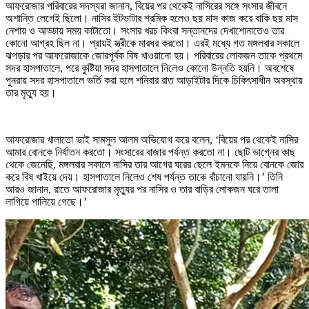
আফরোজার পরিবারের সদস্যরা জানান, বিয়ের পর থেকেই নাসিরের সঙ্গে সংসার জীবনে
অশান্তি লেগেই ছিলো। নাসির ইটভাটার শ্রমিক হলেও ছয় মাস কাজ করে বাকি ছয় মাস
নেশায় ও আড্ডায় সময় কাটাতো। সংসার খরচ কিংবা সন্তানদের দেখাশোনাতেও তার
কোনো আগ্রহ ছিল না। প্রায়ই স্ত্রীকে মারধর করতো। এরই মধ্যে গত মঙ্গলবার সকালে
ঝগড়ার পর আফরোজাকে জোরপূর্বক বিষ খাওয়ানো হয়। পরিবারের লোকজন তাকে প্রথমে
সদর হাসপাতালে, পরে কুষ্টিয়া সদর হাসপাতালে নিলেও কোনো উন্নতি হয়নি। অবশেষে
পুনরায় সদর হাসপাতালে ভর্তি করা হলে শনিবার রাত আড়াইটার দিকে চিকিৎসাধীন অবস্থায়
তার মৃত্যু হয়।
আফরোজার খালাতো ভাই সামসুল আলম অভিযোগ করে বলেন, ‘বিয়ের পর থেকেই নাসির
আমার বোনকে নির্যাতন করতো। সংসারের বাজার পর্যন্ত করতো না। ছোট ভাগ্নের কাছ
থেকে জেনেছি, মঙ্গলবার সকালে নাসির তার আগের ঘরের ছেলে ইমনকে নিয়ে বোনকে জোর
করে বিষ খাইয়ে দেয়। হাসপাতালে নিলেও শেষ পর্যন্ত তাকে বাঁচানো যায়নি।’ তিনি
আরও জানান, রাতে আফরোজার মৃত্যুর পর নাসির ও তার বাড়ির লোকজন ঘরে তালা
লাগিয়ে পালিয়ে গেছে।’