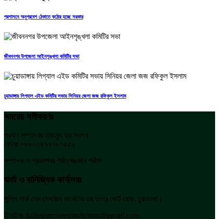
প্রশাসনে অনুপ্রবেশ ঠেকাতে কঠোর হচ্ছে সরকার
জীবননগর উপজেলা আইনশৃঙ্খলা কমিটির সভা
চুয়াডাঙ্গায় লিগ্যাল এইড কমিটির সভায় সিনিয়র জেলা জজ রফিকুল ইসলাম
সময়ের সমীকরণঃ
প্রধান সম্পাদকঃ নাজমুল হক স্বপন
ফোনঃ +৮৮০২৪৭৭৭৮৭৫৫৬
সম্পাদক ও প্রকাশকঃ শরীফুজ্জামান শরীফ
বার্তা ও বানিজ্যিক কার্যালয়ঃ
পুলিশ পার্ক লেন (মসজিদ মার্কেটের ৩য় তলা) কোর্ট রোড, চুয়াডাঙ্গা।
ইমেইলঃ dailysomoyersomikoron@gmail.com