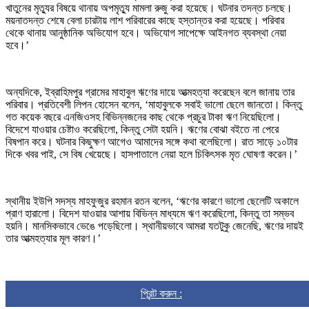
খাতুনের মৃত্যুর বিষয়ে থানায় অপমৃত্যু মামলা রুজু করা হয়েছে। ঘটনার তদন্ত চলছে।
ময়নাতদন্ত শেষে বেলা চারটায় লাশ পরিবারের কাছে হস্তান্তর করা হয়েছে। পরিবার
থেকে থানায় আনুষ্ঠানিক অভিযোগ হবে। অভিযোগ সাপেক্ষে আইনগত ব্যবস্থা নেয়া
হবে।’
অন্যদিকে, ইব্রাহিমপুর গ্রামের মাহাবুল ঋণের দায়ে আত্মহত্যা করেছেন বলে জানায় তার
পরিবার। প্রতিবেশী লিপন হোসেন বলেন, ‘মাহাবুলকে সবাই ভালো ছেলে জানতো। কিন্তু
গত কয়েক বছরে এনজিওসহ বিভিন্নজনের কাছ থেকে প্রচুর টাকা ঋণ নিয়েছিলো।
বিদেশে যাওয়ার চেষ্টাও করেছিলো, কিন্তু সেটা হয়নি। ঋণের বোঝা বইতে না পেরে
বিষপান করে। ঘটনার কিছুক্ষণ আগেও আমাদের সঙ্গে কথা বলেছিলো। রাত সাড়ে ১০টার
দিকে খবর পাই, সে বিষ খেয়েছে। হাসপাতালে নেয়া হলে চিকিৎসক মৃত ঘোষণা করেন।’
স্থানীয় ইউপি সদস্য মাহফুজুর রহমান রতন বলেন, ‘ঋণের কারণে ভালো ছেলেটি অকালে
প্রাণ হারালো। বিদেশ যাওয়ার আশায় বিভিন্ন মাধ্যমে ঋণ করেছিলো, কিন্তু তা সম্ভব
হয়নি। মানসিকভাবে ভেঙে পড়েছিলো। স্থানীয়ভাবে আমরা যতটুকু জেনেছি, ঋণের দায়ই
তার আত্মহত্যার মূল কারণ।’
প্রিন্ট করুন :