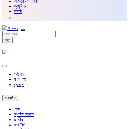
আজকের পত্রিকা
প্রযুক্তি
চাকরি
ই-পেপার
খুজুন
সর্বশেষ
ই-পেপার
প্রচ্ছদ
অনলাইন
হোম
স্থানীয় সংবাদ
জাতীয়
রাজনীতি