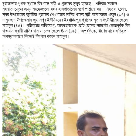
চুয়াডাঙ্গায় পৃথক স্থানে বিষপানে নারী ও পুরুষের মৃত্যু হয়েছে। শনিবার সকালে
ময়নাতদন্তের জন্য মরদেহগুলো সদর হাসপাতালের মর্গে পাঠানো হয়। নিহতরা হলেন,
সদর উপজেলার ভুলটিয়া গ্রামের শেখপাড়ার নাসির খানের স্ত্রী আফরোজা খাতুন (৩৭) ও
দামুড়হুদা উপজেলার জুড়ানপুর ইউনিয়নের ইব্রাহিমপুর গ্রামের মৃত নবিছউদ্দীনের ছেলে
মাহাবুল (৪৫)। পরিবারের অভিযোগ, আফরোজাকে ছোট ছেলের সামনেই জোরপূর্বক বিষ
খাওয়ান স্বামী নাসির খান ও মেজ ছেলে ইমন (১৯)। অপরদিকে, ঋণের দায়ে বাড়িতে
অবস্থানকালে নিজেই বিষপান করেন মাহাবুল।