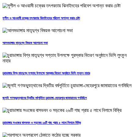
সুশীল ও আওয়ামী চক্রের তৎপরতায় ঝিনাইদহের পরিবেশ অশান্ত করার চেষ্টা
আলমডাঙ্গায় মাতৃদুগ্ধ বিষয়ক আলোচনা সভা
চুয়াডাঙ্গায় বিশ্ব মাতৃদুগ্ধ সপ্তাহ উপলক্ষে পুরস্কার বিতরণ অনুষ্ঠানে ডিসি লুৎফুন নাহার
জুলাই গণঅভ্যুত্থানের দ্বিতীয় বর্ষপূর্তিতে চুয়াডাঙ্গা-মেহেরপুরে জামায়াতের গণমিছিল
চুয়াডাঙ্গায় সওজের বাসভবন ও সড়কের ২৬টি গাছ প্রায় ৫ লাখে নিলামে বিক্রি