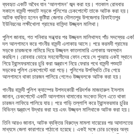
ব্যবহৃত একটি অবৈধ যান ‘আলগামন’ জব্দ করা হয়। গতকাল রোববার
সকালে বামন্দী পশুহাট সড়কে পুলিশের চেকপোস্টে তাকে আটক করা হয়।
আটক ব্যক্তি হলেন কুষ্টিয়া জেলার দৌলতপুর উপজেলার রিফাইতপুর
ইউনিয়নের লক্ষীখোলা গ্রামের বাসিন্দা উজ্জ্বল মালিথা।
পুলিশ জানায়, গত শনিবার সন্ধ্যার পর উজ্জ্বল মালিথাসহ পাঁচ সদস্যের এক
দল আলগামনে করে গাংনীর বামন্দী এলাকায় আসে। পরে করমদী গ্রামের
সড়কে চারজনকে নামিয়ে দিয়ে উজ্জ্বল কাতলামারি এলাকায় অবস্থান
করছিল। রোববার ভোরে সহযোগীদের ফোন পেয়ে সে পুনরায় একই স্থানে
গিয়ে ট্রান্সফরমারের চুরি করা যন্ত্রাংশ নিয়ে ফেরার পথে বামন্দী পশুহাট
সড়কের পুলিশ চেকপোস্টে ধরা পড়ে। পুলিশের উপস্থিতি টের পেয়ে
আলগামনে থাকা চারজন পালিয়ে গেলেও উজ্জ্বলকে আটক করা হয়।
গাংনীর বামন্দী পুলিশ ক্যাম্পের উপসহকারী পরিদর্শক মাজহারুল ইসলাম
জানান, চেকপোস্টে একটি আলগামন থামানোর সংকেত দিলে এতে থাকা
চারজন লাফিয়ে পালিয়ে যায়। পরে গাড়ি তল্লাশি করে ট্রান্সফরমার চুরির
বিভিন্ন যন্ত্রাংশ উদ্ধার করা হয় এবং উজ্জ্বল মালিথাকে আটক করা হয়।
তিনি আরও জানান, আটক ব্যক্তির বিরুদ্ধে মামলা দায়েরের পর আদালতের
মাধ্যমে জেলা কারাগারে পাঠানো হয়েছে। একই সঙ্গে চোর চক্রের অন্য