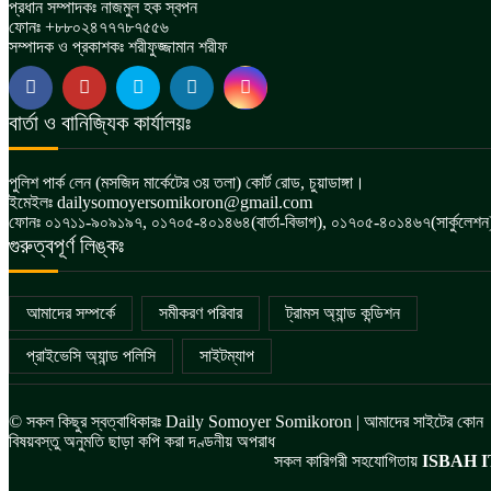
প্রধান সম্পাদকঃ নাজমুল হক স্বপন
ফোনঃ +৮৮০২৪৭৭৭৮৭৫৫৬
সম্পাদক ও প্রকাশকঃ শরীফুজ্জামান শরীফ
বার্তা ও বানিজ্যিক কার্যালয়ঃ
পুলিশ পার্ক লেন (মসজিদ মার্কেটের ৩য় তলা) কোর্ট রোড, চুয়াডাঙ্গা।
ইমেইলঃ dailysomoyersomikoron@gmail.com
ফোনঃ ০১৭১১-৯০৯১৯৭, ০১৭০৫-৪০১৪৬৪(বার্তা-বিভাগ), ০১৭০৫-৪০১৪৬৭(সার্কুলেশন
গুরুত্বপূর্ণ লিঙ্কঃ
আমাদের সম্পর্কে
সমীকরণ পরিবার
ট্রামস অ্যান্ড কন্ডিশন
প্রাইভেসি অ্যান্ড পলিসি
সাইটম্যাপ
© সকল কিছুর স্বত্বাধিকারঃ Daily Somoyer Somikoron | আমাদের সাইটের কোন
বিষয়বস্তু অনুমতি ছাড়া কপি করা দণ্ডনীয় অপরাধ
সকল কারিগরী সহযোগিতায়
ISBAH I