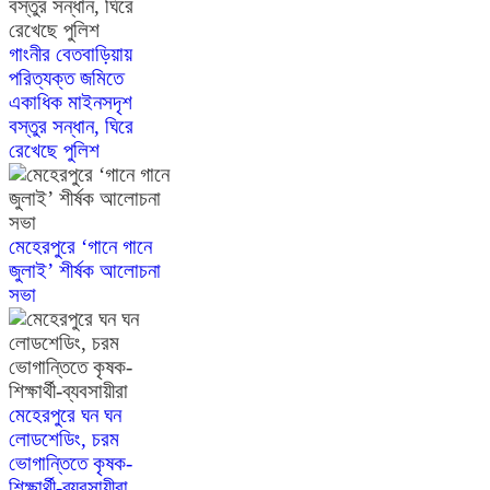
গাংনীর বেতবাড়িয়ায়
পরিত্যক্ত জমিতে
একাধিক মাইনসদৃশ
বস্তুর সন্ধান, ঘিরে
রেখেছে পুলিশ
মেহেরপুরে ‘গানে গানে
জুলাই’ শীর্ষক আলোচনা
সভা
মেহেরপুরে ঘন ঘন
লোডশেডিং, চরম
ভোগান্তিতে কৃষক-
শিক্ষার্থী-ব্যবসায়ীরা