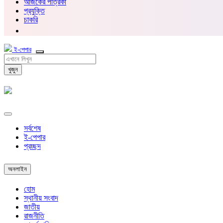
আজকের পত্রিকা
প্রযুক্তি
চাকরি
ই-পেপার
খুজুন
সর্বশেষ
ই-পেপার
প্রচ্ছদ
অনলাইন
হোম
স্থানীয় সংবাদ
জাতীয়
রাজনীতি