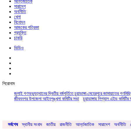
আর্ন্তজাতিক
সারাদেশ
অর্থনীতি
খেলা
বিনোদন
আজকের পত্রিকা
প্রযুক্তি
চাকরি
ভিডিও
শিরোনাম
জুলাই গণঅভ্যুত্থানের দ্বিতীয় বর্ষপূর্তিতে চুয়াডাঙ্গা-মেহেরপুরে জামায়াতের গণমিছ
জীবননগর উপজেলা আইনশৃঙ্খলা কমিটির সভা
চুয়াডাঙ্গায় লিগ্যাল এইড কমিট
সর্বশেষ
স্থানীয় সংবাদ
জাতীয়
রাজনীতি
আর্ন্তজাতিক
সারাদেশ
অর্থনীতি