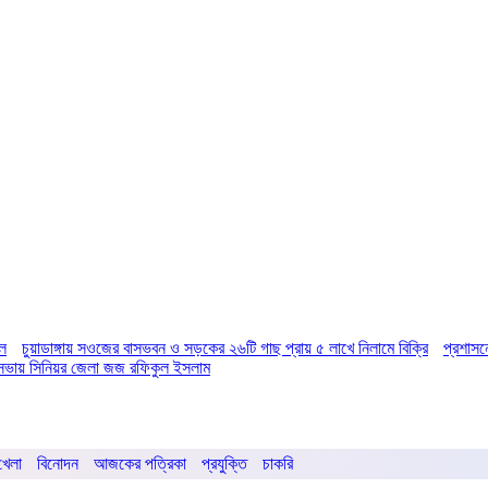
িল
চুয়াডাঙ্গায় সওজের বাসভবন ও সড়কের ২৬টি গাছ প্রায় ৫ লাখে নিলামে বিক্রি
প্রশাসন
ির সভায় সিনিয়র জেলা জজ রফিকুল ইসলাম
খেলা
বিনোদন
আজকের পত্রিকা
প্রযুক্তি
চাকরি