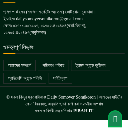
পুলিশ পার্ক লেন (মসজিদ মার্কেটের ৩য় তলা) কোর্ট রোড, চুয়াডাঙ্গা।
ইমেইলঃ dailysomoyersomikoron@gmail.com
ফোনঃ ০১৭১১-৯০৯১৯৭, ০১৭০৫-৪০১৪৬৪(বার্তা-বিভাগ),
০১৭০৫-৪০১৪৬৭(সার্কুলেশন)
গুরুত্বপূর্ণ লিঙ্কঃ
আমাদের সম্পর্কে
সমীকরণ পরিবার
ট্রামস অ্যান্ড কন্ডিশন
প্রাইভেসি অ্যান্ড পলিসি
সাইটম্যাপ
© সকল কিছুর স্বত্বাধিকারঃ Daily Somoyer Somikoron | আমাদের সাইটের
কোন বিষয়বস্তু অনুমতি ছাড়া কপি করা দণ্ডনীয় অপরাধ
সকল কারিগরী সহযোগিতায়
ISBAH IT