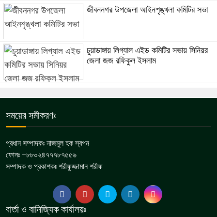
জীবননগর উপজেলা আইনশৃঙ্খলা কমিটির সভা
চুয়াডাঙ্গায় লিগ্যাল এইড কমিটির সভায় সিনিয়র
জেলা জজ রফিকুল ইসলাম
সময়ের সমীকরণঃ
প্রধান সম্পাদকঃ নাজমুল হক স্বপন
ফোনঃ +৮৮০২৪৭৭৭৮৭৫৫৬
সম্পাদক ও প্রকাশকঃ শরীফুজ্জামান শরীফ
বার্তা ও বানিজ্যিক কার্যালয়ঃ