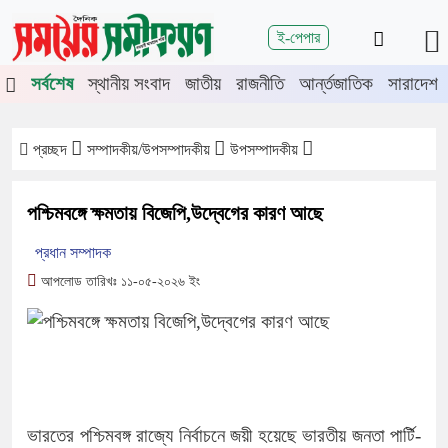
শিরোনাম
ই-পেপার
জুলাই গণঅভ্যুত্থানের দ্বিতীয় বর্ষপূর্তিতে
সর্বশেষ
স্থানীয় সংবাদ
জাতীয়
রাজনীতি
আর্ন্তজাতিক
সারাদেশ
চুয়াডাঙ্গা-মেহেরপুরে জামায়াতের গণমিছিল
চুয়াডাঙ্গায় সওজের বাসভবন ও সড়কের ২৬টি
গাছ প্রায় ৫ লাখে নিলামে বিক্রি
প্রচ্ছদ
সম্পাদকীয়/উপসম্পাদকীয়
উপসম্পাদকীয়
প্রশাসনে অনুপ্রবেশ ঠেকাতে কঠোর হচ্ছে
সরকার
পশ্চিমবঙ্গে ক্ষমতায় বিজেপি,উদ্বেগের কারণ আছে
জীবননগর উপজেলা আইনশৃঙ্খলা কমিটির
প্রধান সম্পাদক
সভা
আপলোড তারিখঃ ১১-০৫-২০২৬ ইং
চুয়াডাঙ্গায় লিগ্যাল এইড কমিটির সভায়
সিনিয়র জেলা জজ রফিকুল ইসলাম
ভারতের পশ্চিমবঙ্গ রাজ্যে নির্বাচনে জয়ী হয়েছে ভারতীয় জনতা পার্টি-