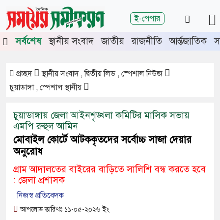
শিরোনাম
ই-পেপার
জুলাই গণঅভ্যুত্থানের দ্বিতীয়
সর্বশেষ
স্থানীয় সংবাদ
জাতীয়
রাজনীতি
আর্ন্তজাতিক
স
বর্ষপূর্তিতে চুয়াডাঙ্গা-মেহেরপুরে
জামায়াতের গণমিছিল
চুয়াডাঙ্গায় সওজের বাসভবন ও
প্রচ্ছদ
স্থানীয় সংবাদ , দ্বিতীয় লিড , স্পেশাল নিউজ
সড়কের ২৬টি গাছ প্রায় ৫ লাখে নিলামে
চুয়াডাঙ্গা , স্পেশাল স্থানীয়
বিক্রি
চুয়াডাঙ্গায় জেলা আইনশৃঙ্খলা কমিটির মাসিক সভায়
প্রশাসনে অনুপ্রবেশ ঠেকাতে কঠোর
এমপি রুহুল আমিন
হচ্ছে সরকার
মোবাইল কোর্টে আটককৃতদের সর্বোচ্চ সাজা দেয়ার
জীবননগর উপজেলা আইনশৃঙ্খলা
অনুরোধ
কমিটির সভা
গ্রাম আদালতের বাইরের বাড়িতে সালিশি বন্ধ করতে হবে
চুয়াডাঙ্গায় লিগ্যাল এইড কমিটির
: জেলা প্রশাসক
সভায় সিনিয়র জেলা জজ রফিকুল
নিজস্ব প্রতিবেদক
ইসলাম
আপলোড তারিখঃ ১১-০৫-২০২৬ ইং