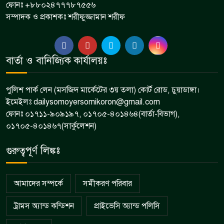
ফোনঃ +৮৮০২৪৭৭৭৮৭৫৫৬
সম্পাদক ও প্রকাশকঃ শরীফুজ্জামান শরীফ
বার্তা ও বানিজ্যিক কার্যালয়ঃ
পুলিশ পার্ক লেন (মসজিদ মার্কেটের ৩য় তলা) কোর্ট রোড, চুয়াডাঙ্গা।
ইমেইলঃ dailysomoyersomikoron@gmail.com
ফোনঃ ০১৭১১-৯০৯১৯৭, ০১৭০৫-৪০১৪৬৪(বার্তা-বিভাগ),
০১৭০৫-৪০১৪৬৭(সার্কুলেশন)
গুরুত্বপূর্ণ লিঙ্কঃ
আমাদের সম্পর্কে
সমীকরণ পরিবার
ট্রামস অ্যান্ড কন্ডিশন
প্রাইভেসি অ্যান্ড পলিসি