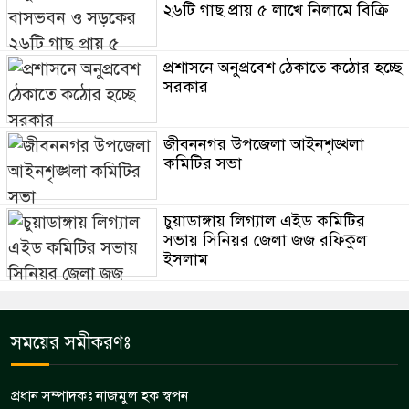
২৬টি গাছ প্রায় ৫ লাখে নিলামে বিক্রি
প্রশাসনে অনুপ্রবেশ ঠেকাতে কঠোর হচ্ছে
সরকার
জীবননগর উপজেলা আইনশৃঙ্খলা
কমিটির সভা
চুয়াডাঙ্গায় লিগ্যাল এইড কমিটির
সভায় সিনিয়র জেলা জজ রফিকুল
ইসলাম
সময়ের সমীকরণঃ
প্রধান সম্পাদকঃ নাজমুল হক স্বপন