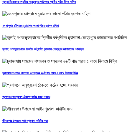
শ্রদ্ধা নিবেদনের মধ্যদিয়ে দামুড়হুদার আটকবরে স্থানীয় শহীদ দিবস পালিত
মনসাপূজায় চট্টগ্রামে চুয়াডাঙ্গার কালো পাঁঠার ব্যাপক চাহিদা
জুলাই গণঅভ্যুত্থানের দ্বিতীয় বর্ষপূর্তিতে চুয়াডাঙ্গা-মেহেরপুরে জামায়াতের গণমিছিল
চুয়াডাঙ্গায় সওজের বাসভবন ও সড়কের ২৬টি গাছ প্রায় ৫ লাখে নিলামে বিক্রি
প্রশাসনে অনুপ্রবেশ ঠেকাতে কঠোর হচ্ছে সরকার
জীবননগর উপজেলা আইনশৃঙ্খলা কমিটির সভা