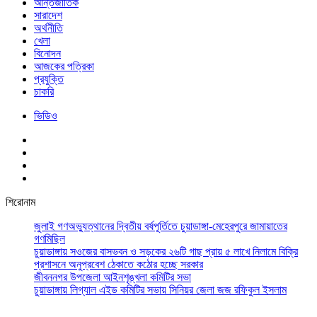
আর্ন্তজাতিক
সারাদেশ
অর্থনীতি
খেলা
বিনোদন
আজকের পত্রিকা
প্রযুক্তি
চাকরি
ভিডিও
শিরোনাম
জুলাই গণঅভ্যুত্থানের দ্বিতীয় বর্ষপূর্তিতে চুয়াডাঙ্গা-মেহেরপুরে জামায়াতের
গণমিছিল
চুয়াডাঙ্গায় সওজের বাসভবন ও সড়কের ২৬টি গাছ প্রায় ৫ লাখে নিলামে বিক্রি
প্রশাসনে অনুপ্রবেশ ঠেকাতে কঠোর হচ্ছে সরকার
জীবননগর উপজেলা আইনশৃঙ্খলা কমিটির সভা
চুয়াডাঙ্গায় লিগ্যাল এইড কমিটির সভায় সিনিয়র জেলা জজ রফিকুল ইসলাম