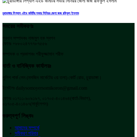
চুয়াডাঙ্গায় লিগ্যাল এইড কমিটির সভায় সিনিয়র জেলা জজ রফিকুল ইসলাম
সময়ের সমীকরণঃ
প্রধান সম্পাদকঃ নাজমুল হক স্বপন
ফোনঃ +৮৮০২৪৭৭৭৮৭৫৫৬
সম্পাদক ও প্রকাশকঃ শরীফুজ্জামান শরীফ
বার্তা ও বানিজ্যিক কার্যালয়ঃ
পুলিশ পার্ক লেন (মসজিদ মার্কেটের ৩য় তলা) কোর্ট রোড, চুয়াডাঙ্গা।
ইমেইলঃ dailysomoyersomikoron@gmail.com
ফোনঃ ০১৭১১-৯০৯১৯৭, ০১৭০৫-৪০১৪৬৪(বার্তা-বিভাগ),
০১৭০৫-৪০১৪৬৭(সার্কুলেশন)
গুরুত্বপূর্ণ লিঙ্কঃ
আমাদের সম্পর্কে
সমীকরণ পরিবার