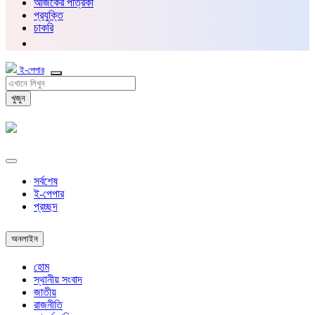
আজকের পত্রিকা
প্রযুক্তি
চাকরি
ই-পেপার
খুজুন
সর্বশেষ
ই-পেপার
প্রচ্ছদ
অনলাইন
হোম
স্থানীয় সংবাদ
জাতীয়
রাজনীতি