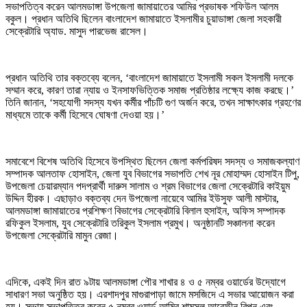
সভাপতিত্ব করেন আলমডাঙ্গা উপজেলা জামায়াতের আমির প্রভাষক শফিউল আলম
বকুল। প্রধান অতিথি ছিলেন বাংলাদেশ জামায়াতে ইসলামীর চুয়াডাঙ্গা জেলা সহকারী
সেক্রেটারি অ্যাড. মাসুদ পারভেজ রাসেল।
প্রধান অতিথি তার বক্তব্যে বলেন, ‘বাংলাদেশ জামায়াতে ইসলামী সকল ইসলামী দলকে
সম্মান করে, কারণ তারা ন্যায় ও ইনসাফভিত্তিক সমাজ প্রতিষ্ঠার লক্ষ্যে কাজ করছে।’
তিনি জানান, ‘সহযোগী সদস্য যখন কর্মীর পাঁচটি গুণ অর্জন করে, তখন সাক্ষাৎকার গ্রহণের
মাধ্যমে তাকে কর্মী হিসেবে ঘোষণা দেওয়া হয়।’
সমাবেশে বিশেষ অতিথি হিসেবে উপস্থিত ছিলেন জেলা কর্মপরিষদ সদস্য ও সমাজকল্যাণ
সম্পাদক আলতাফ হোসাইন, জেলা যুব বিভাগের সভাপতি শেখ নূর মোহাম্মদ হোসাইন টিপু,
উপজেলা চেয়ারম্যান পদপ্রার্থী দারুস সালাম ও শ্রম বিভাগের জেলা সেক্রেটারি কাইয়ুম
উদ্দিন হীরক। এছাড়াও বক্তব্য দেন উপজেলা নায়েবে আমির ইউসুফ আলী মাস্টার,
আলমডাঙ্গা জামায়াতের প্রশিক্ষণ বিভাগের সেক্রেটারি বিলাল হুসাইন, অফিস সম্পাদক
রফিকুল ইসলাম, যুব সেক্রেটারি তরিকুল ইসলাম প্রমুখ। অনুষ্ঠানটি সঞ্চালনা করেন
উপজেলা সেক্রেটারি মামুন রেজা।
এদিকে, একই দিন রাত ৯টায় আলমডাঙ্গা পৌর শাখার ৪ ও ৫ নম্বর ওয়ার্ডের উদ্যোগে
সাধারণ সভা অনুষ্ঠিত হয়। এরশাদপুর মাগুরাপাড়া জামে মসজিদে এ সভার আয়োজন করা
হয়। সভায় সভাপতিত্ব করেন ৫ নম্বর ওয়ার্ড আমির শামসুল আরেফীন রিপন এবং