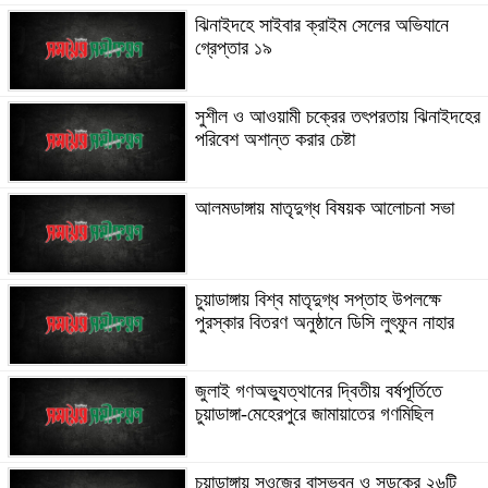
ঝিনাইদহে সাইবার ক্রাইম সেলের অভিযানে
গ্রেপ্তার ১৯
সুশীল ও আওয়ামী চক্রের তৎপরতায় ঝিনাইদহের
পরিবেশ অশান্ত করার চেষ্টা
আলমডাঙ্গায় মাতৃদুগ্ধ বিষয়ক আলোচনা সভা
চুয়াডাঙ্গায় বিশ্ব মাতৃদুগ্ধ সপ্তাহ উপলক্ষে
পুরস্কার বিতরণ অনুষ্ঠানে ডিসি লুৎফুন নাহার
জুলাই গণঅভ্যুত্থানের দ্বিতীয় বর্ষপূর্তিতে
চুয়াডাঙ্গা-মেহেরপুরে জামায়াতের গণমিছিল
চুয়াডাঙ্গায় সওজের বাসভবন ও সড়কের ২৬টি