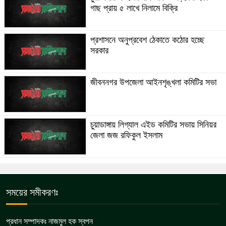
গাছ প্রায় ৫ লাখে নিলামে বিক্রি
প্রশাসনে অনুপ্রবেশ ঠেকাতে কঠোর হচ্ছে
সরকার
জীবননগর উপজেলা আইনশৃঙ্খলা কমিটির সভা
চুয়াডাঙ্গায় লিগ্যাল এইড কমিটির সভায় সিনিয়র
জেলা জজ রফিকুল ইসলাম
সময়ের সমীকরণঃ
প্রধান সম্পাদকঃ নাজমুল হক স্বপন