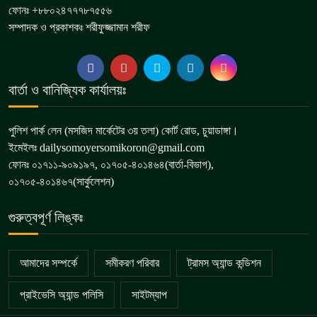
ফোনঃ +৮৮০২৪৭৭৭৮৭৫৫৬
সম্পাদক ও প্রকাশকঃ শরীফুজ্জামান শরীফ
বার্তা ও বানিজ্যিক কার্যালয়ঃ
পুলিশ পার্ক লেন (মসজিদ মার্কেটের ৩য় তলা) কোর্ট রোড, চুয়াডাঙ্গা।
ইমেইলঃ dailysomoyersomikoron@gmail.com
ফোনঃ ০১৭১১-৯০৯১৯৭, ০১৭০৫-৪০১৪৬৪(বার্তা-বিভাগ),
০১৭০৫-৪০১৪৬৭(সার্কুলেশন)
গুরুত্বপূর্ণ লিঙ্কঃ
আমাদের সম্পর্কে
সমীকরণ পরিবার
ট্রামস অ্যান্ড কন্ডিশন
প্রাইভেসি অ্যান্ড পলিসি
সাইটম্যাপ