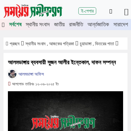
শিরোনাম
ই-পেপার
ে চুয়াডাঙ্গা-মেহেরপুরে জামায়াতের গণমিছিল
চুয়াডাঙ্গায় সওজের বাসভবন ও
সর্বশেষ
স্থানীয় সংবাদ
জাতীয়
রাজনীতি
আর্ন্তজাতিক
সারাদেশ
প্রচ্ছদ
স্থানীয় সংবাদ , আজকের পত্রিকা
চুয়াডাঙ্গা , ভিতরের পাতা
আলমডাঙ্গায় ব্যবসায়ী সুজন আলীর ইন্তেকাল, দাফন সম্পন্ন
আলমডাঙ্গা অফিস
আপলোড তারিখঃ ১২-০৬-২০২৫ ইং