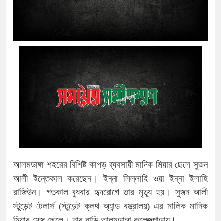
আলমডাঙ্গা শহরের বিশিষ্ট কাপড় ব্যবসায়ী মানিক মিয়ার ছেলে সুজন
আলী ইন্তেকাল করেছেন। ইন্না লিল্লাহি ওয়া ইন্না ইলাহি
রাজিউন। গতকাল বুধবার হৃদরোগে তার মৃত্যু হয়। সুজন আলী
স্টুডেন্ট টেলার্স (স্টুডেন্ট ক্লথ অ্যান্ড বস্ত্রালয়) এর মালিক মানিক
মিয়ার মেজ ছেলে। তার বাড়ি আলমডাঙ্গা কলেজপাড়ায়।