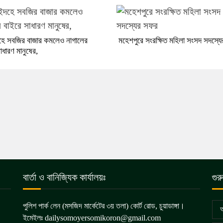
হে সবজির বাজার কমলেও নাগালের
মহেশপুরে সংরক্ষিত মহিলা সংসদ সদস্য
াধারণ মানুষের,
বার্তা ও বানিজ্যিক কার্যালয়ঃ
গুর
পুলিশ পার্ক লেন (মসজিদ মার্কেটের ৩য় তলা) কোর্ট রোড, চুয়াডাঙ্গা।
আ
ইমেইলঃ dailysomoyersomikoron@gmail.com