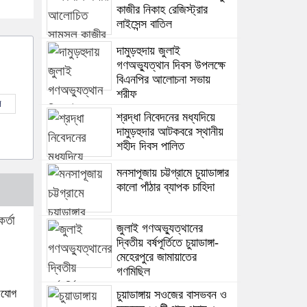
কাজীর নিকাহ রেজিস্ট্রার
লাইসেন্স বাতিল
দামুড়হুদায় জুলাই
গণঅভ্যুত্থান দিবস উপলক্ষে
বিএনপির আলোচনা সভায়
শরীফ
ল
শ্রদ্ধা নিবেদনের মধ্যদিয়ে
দামুড়হুদার আটকবরে স্থানীয়
শহীদ দিবস পালিত
মনসাপূজায় চট্টগ্রামে চুয়াডাঙ্গার
কালো পাঁঠার ব্যাপক চাহিদা
জুলাই গণঅভ্যুত্থানের
দ্বিতীয় বর্ষপূর্তিতে চুয়াডাঙ্গা-
মেহেরপুরে জামায়াতের
গণমিছিল
িযোগ
চুয়াডাঙ্গায় সওজের বাসভবন ও