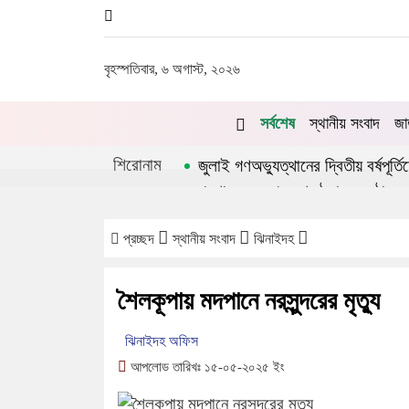
বৃহস্পতিবার, ৬ অগাস্ট, ২০২৬
সর্বশেষ
স্থানীয় সংবাদ
জা
শিরোনাম
জুলাই গণঅভ্যুত্থানের দ্বিতীয় বর্ষপূর্
প্রশাসনে অনুপ্রবেশ ঠেকাতে কঠোর হচ
চুয়াডাঙ্গায় লিগ্যাল এইড কমিটির সভ
প্রচ্ছদ
স্থানীয় সংবাদ
ঝিনাইদহ
শৈলকূপায় মদপানে নরসুন্দরের মৃত্যু
ঝিনাইদহ অফিস
আপলোড তারিখঃ ১৫-০৫-২০২৫ ইং