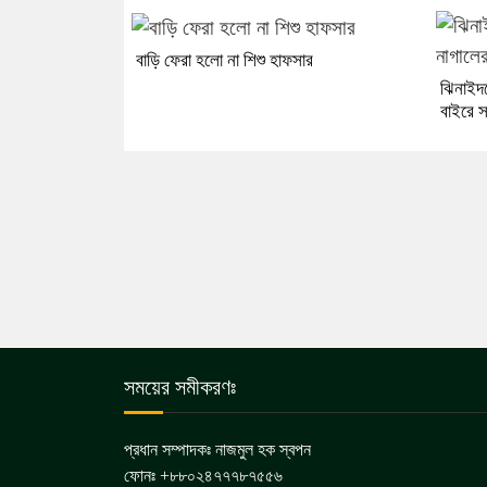
বাড়ি ফেরা হলো না শিশু হাফসার
ঝিনাইদ
বাইরে স
সময়ের সমীকরণঃ
প্রধান সম্পাদকঃ নাজমুল হক স্বপন
ফোনঃ +৮৮০২৪৭৭৭৮৭৫৫৬