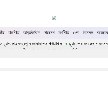
তীয়
রাজনীতি
আর্ন্তজাতিক
সারাদেশ
অর্থনীতি
খেলা
বিনোদন
আজকের 
তিতে চুয়াডাঙ্গা-মেহেরপুরে জামায়াতের গণমিছিল
চুয়াডাঙ্গায় সওজের বাসভবন
্ছে সরকার
জীবননগর উপজেলা আইনশৃঙ্খলা কমিটির সভা
ায় সিনিয়র জেলা জজ রফিকুল ইসলাম