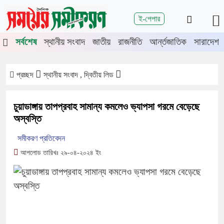
শিরোনাম
ই-পেপার
জুলাই গণঅভ্যুত্থানের দ্বিতীয় বর্ষপূর্তিতে
সর্বশেষ
স্থানীয় সংবাদ
জাতীয়
রাজনীতি
আর্ন্তজাতিক
সারাদেশ
চুয়াডাঙ্গা-মেহেরপুরে জামায়াতের গণমিছিল
চুয়াডাঙ্গায় সওজের বাসভবন ও সড়কের ২৬টি
গাছ প্রায় ৫ লাখে নিলামে বিক্রি
প্রচ্ছদ
স্থানীয় সংবাদ , দ্বিতীয় লিড
প্রশাসনে অনুপ্রবেশ ঠেকাতে কঠোর হচ্ছে
সরকার
চুয়াডাঙ্গায় তাপপ্রবাহ সামান্য কমলেও ভ্যাপসা গরমে বেড়েছে
জীবননগর উপজেলা আইনশৃঙ্খলা কমিটির
অস্বস্তি
সভা
সমীকরণ প্রতিবেদন
চুয়াডাঙ্গায় লিগ্যাল এইড কমিটির সভায়
আপলোড তারিখঃ ২৯-০৪-২০২৪ ইং
সিনিয়র জেলা জজ রফিকুল ইসলাম