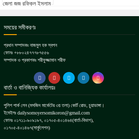
সময়ের সমীকরণঃ
প্রধান সম্পাদকঃ নাজমুল হক স্বপন
ফোনঃ +৮৮০২৪৭৭৭৮৭৫৫৬
সম্পাদক ও প্রকাশকঃ শরীফুজ্জামান শরীফ
বার্তা ও বানিজ্যিক কার্যালয়ঃ
পুলিশ পার্ক লেন (মসজিদ মার্কেটের ৩য় তলা) কোর্ট রোড, চুয়াডাঙ্গা।
ইমেইলঃ dailysomoyersomikoron@gmail.com
ফোনঃ ০১৭১১-৯০৯১৯৭, ০১৭০৫-৪০১৪৬৪(বার্তা-বিভাগ),
০১৭০৫-৪০১৪৬৭(সার্কুলেশন)