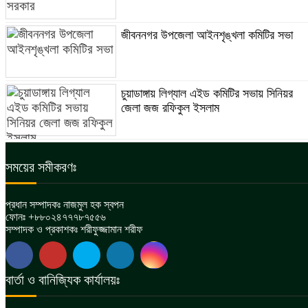
জীবননগর উপজেলা আইনশৃঙ্খলা কমিটির সভা
চুয়াডাঙ্গায় লিগ্যাল এইড কমিটির সভায় সিনিয়র
জেলা জজ রফিকুল ইসলাম
সময়ের সমীকরণঃ
প্রধান সম্পাদকঃ নাজমুল হক স্বপন
ফোনঃ +৮৮০২৪৭৭৭৮৭৫৫৬
সম্পাদক ও প্রকাশকঃ শরীফুজ্জামান শরীফ
বার্তা ও বানিজ্যিক কার্যালয়ঃ