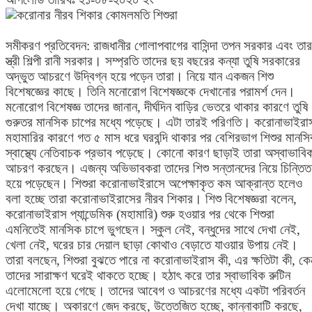
সমীকরণ প্রতিবেদন: রাজধানীর গোলাপবাগের বাসিন্দা তপন সরকার এবং তার
স্ত্রী শিল্পী রানী সরকার। সম্প্রতি তাদের ছয় বছরের কন্যা তুষি সরকারের
অদ্ভুত আচরণে উদ্বিগ্ন হয়ে পড়েন তারা। নিয়ে যান একজন শিশু
বিশেষজ্ঞের কাছে। তিনি মনোরোগ বিশেষজ্ঞকে দেখানোর পরামর্শ দেন।
মনোরোগ বিশেষজ্ঞ তাদের জানান, দীর্ঘদিন বাড়ির ভেতরে থাকার কারণে তুষি
গুরুতর মানসিক চাপের মধ্যে পড়েছে। এটা তারই পরিণতি। করোনাভাইরা
মহামারির কারণে গত ৫ মাস ধরে ঘরবন্দি থাকার পর বেশিরভাগ শিশুর মানস
স্বাস্থ্যে নেতিবাচক প্রভাব পড়েছে। কোনো কারণ ছাড়াই তারা অস্বাভাবি
আচরণ করছেন। এজন্য অভিভাবকরা তাদের শিশু সন্তানদের নিয়ে চিন্তিত
হয়ে পড়েছেন। শিশুরা করোনাভাইরাসে অপেক্ষাকৃত কম আক্রান্ত হলেও
বলা হচ্ছে তারা করোনাভাইরাসের নীরব শিকার। শিশু বিশেষজ্ঞরা বলেন,
করোনাভাইরাস প্যান্ডেমিক (মহামারি) শুরু হওয়ার পর থেকে শিশুরা
এমনিতেই মানসিক চাপে ভুগছেন। স্কুল নেই, বন্ধুদের সাথে দেখা নেই,
খেলা নেই, ঘরের চার দেয়াল ছাড়া কোথাও বেড়াতে যাওয়ার উপায় নেই।
তারা বলছেন, শিশুরা বুঝতে পারে না করোনাভাইরাস কী, এর ক্ষতিটা কী, কে
তাদের সারাক্ষণ ঘরেই থাকতে হচ্ছে। হঠাৎ করে তার স্বাভাবিক রুটিন
এলোমেলো হয়ে গেছে। তাদের আবেগ ও আচরণের মধ্যে একটা পরিবর্তন
দেখা যাচ্ছে। অকারণে জেদ করছে, উত্তেজিত হচ্ছে, কান্নাকাটি করছে,