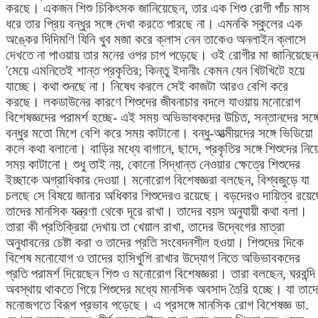
করছে। একজন শিশু চিকিৎসক জানিয়েছেন, তার এক শিশু রোগী পাঁচ মাস
ধরে তার প্রিয় বন্ধুর সঙ্গে দেখা করতে পারছে না। এমনকি স্কুলের এক
অঙ্কের দিদিমণি যিনি খুব মজা করে ক্লাস নেন তাকেও অনলাইন ক্লাসে
দেখতে না পাওয়ায় তার মনের ওপর চাপ পড়েছে। ওই রোগীর মা জানিয়েছেন
'মেয়ে এমনিতেই শান্ত প্রকৃতির; কিন্তু ইদানীং কেমন যেন খিটখিটে হয়ে
যাচ্ছে। কথা শুনছে না। নিষেধ করলে সেই কাজটা আরও বেশি করে
করছে। লকডাউনের কারণে শিশুদের জীবনাচার বদলে যাওয়ায় মনোরোগ
বিশেষজ্ঞদের পরামর্শ হচ্ছে- এই সময় অভিভাবকদের উচিত, সন্তানদের সঙ্গ
বন্ধুর মতো মিশে বেশি করে সময় কাটানো। বন্ধু-আত্মীয়দের সঙ্গে ভিডিয়ো
কলে কথা বলানো। বাড়ির মধ্যে বাগানে, ছাদে, প্রকৃতির সঙ্গে শিশুদের নিয়
সময় কাটানো। শুধু তাই নয়, কোনো সিদ্ধান্ত নেওয়ার ক্ষেত্রে শিশুদের
ইচ্ছাকে অগ্রাধিকার দেওয়া। মনোরোগ বিশেষজ্ঞরা বলছেন, বিশ্বজুড়ে যা
চলছে সে বিষয়ে জানার অধিকার শিশুদেরও রয়েছে। বড়দেরও দায়িত্ব রয়েছ
তাদের মানসিক যন্ত্রণা থেকে দূরে রাখা। তাদের বয়স অনুযায়ী কথা বলা।
তারা কী প্রতিক্রিয়া দেখায় তা খেয়াল রাখা, তাদের উদ্বেগের মাত্রা
অনুধাবনের চেষ্টা করা ও তাদের প্রতি সংবেদনশীল হওয়া। শিশুদের দিকে
বিশেষ মনোযোগ ও তাদের হাসিখুশি রাখার উদ্যোগ নিতে অভিভাবকদের
প্রতি পরামর্শ দিয়েছেন শিশু ও মনোরোগ বিশেষজ্ঞরা। তারা বলছেন, ঘরবন্দি
অবস্থায় থাকতে গিয়ে শিশুদের মধ্যে মানসিক অবসাদ তৈরি হচ্ছে। যা তাদ
মনোজগতে বিরূপ প্রভাব পড়েছে। এ প্রসঙ্গে মানসিক রোগ বিশেষজ্ঞ ডা.