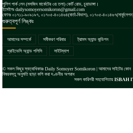
পুলিশ পার্ক লেন (মসজিদ মার্কেটের ৩য় তলা) কোর্ট রোড, চুয়াডাঙ্গা।
ইমেইলঃ dailysomoyersomikoron@gmail.com
ফোনঃ ০১৭১১-৯০৯১৯৭, ০১৭০৫-৪০১৪৬৪(বার্তা-বিভাগ), ০১৭০৫-৪০১৪৬৭(সার্কুলেশন
গুরুত্বপূর্ণ লিঙ্কঃ
আমাদের সম্পর্কে
সমীকরণ পরিবার
ট্রামস অ্যান্ড কন্ডিশন
প্রাইভেসি অ্যান্ড পলিসি
সাইটম্যাপ
© সকল কিছুর স্বত্বাধিকারঃ Daily Somoyer Somikoron | আমাদের সাইটের কোন
বিষয়বস্তু অনুমতি ছাড়া কপি করা দণ্ডনীয় অপরাধ
সকল কারিগরী সহযোগিতায়
ISBAH I