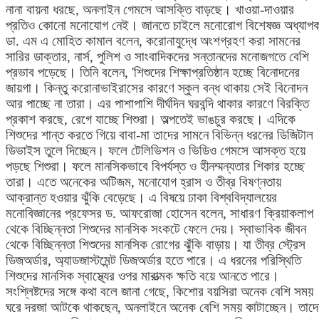
নানা বায়না ধরছে, অনলাইন গেমসে আসক্তি বাড়ছে। খাওয়া-দাওয়ার
প্রতিও কোনো মনোযোগ নেই। জানতে চাইলে মনোরোগ বিশেষজ্ঞ অধ্যাপ
ডা. এম এ মোহিত কামাল বলেন, করোনাযুদ্ধে অংশগ্রহণ করা সামনের
সারির ডাক্তার, নার্স, পুলিশ ও সাংবাদিকদের সন্তানদের মনোজগতে বেশি
প্রভাব পড়েছে। তিনি বলেন, 'শিশুদের শিক্ষাপ্রতিষ্ঠান হচ্ছে বিনোদনের
জায়গা। কিন্তু করোনাভাইরাসের কারণে স্কুল বন্ধ থাকায় সেই বিনোদন
আর পাচ্ছে না তারা। এর পাশাপাশি দীর্ঘদিন ঘরবন্দি থাকার কারণে বিরক্তি
প্রকাশ করছে, রেগে যাচ্ছে শিশুরা। অল্পতেই ভাঙচুর করছে। এদিকে
শিশুদের শান্ত করতে গিয়ে বাবা-মা তাদের সামনে বিভিন্ন ধরনের ডিজিটাল
ডিভাইস তুলে দিচ্ছেন। ফলে টেলিভিশন ও ভিডিও গেমসে আসক্ত হয়ে
পড়ছে শিশুরা। ফলে মানসিকভাবে বিপর্যস্ত ও হীনম্মন্যতার শিকার হচ্ছে
তারা। এতে অনেকের অটিজম, মনোযোগ হ্রাস ও তীব্র বিষণ্নতায়
আক্রান্ত হওয়ার ঝুঁকি বেড়েছে। এ বিষয়ে ঢাকা বিশ্ববিদ্যালয়ের
মনোবিজ্ঞানের প্রফেসর ড. আফরোজা হোসেন বলেন, সাধারণ ক্রিয়াকলাপ
থেকে বিচ্ছিন্নতা শিশুদের মানসিক সংকটে ফেলে দেয়। স্বাভাবিক জীবন
থেকে বিচ্ছিন্নতা শিশুদের মানসিক রোগের ঝুঁকি বাড়ায়। যা তীব্র স্ট্রেস
ডিজঅর্ডার, অ্যাডজাস্টমেন্ট ডিজঅর্ডার হতে পারে। এ ধরনের পরিস্থিতি
শিশুদের মানসিক স্বাস্থ্যের ওপর মারাত্মক ক্ষতি বয়ে আনতে পারে।
সংশ্লিষ্টদের সঙ্গে কথা বলে জানা গেছে, কিশোর বয়সিরা অনেক বেশি সময়
ঘরে দরজা আটকে থাকছেন, অনলাইনে অনেক বেশি সময় কাটাচ্ছেন। তাদে