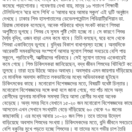
কমেছে পড়াশোনার। গবেষণায় দেখা যায়, মাত্র ১৬ শতাংশ শিক্ষার্থী
টেলিভিশনে 'ঘরে বসে শিখি' ও 'আমার ঘরে আমার স্কুল' এই দুটি অনুষ্ঠান
দেখছে। ঢাকার শিশু হাসপাতালের ডেভেলপমেন্টাল পিডিয়াট্রিশিয়ান ডা.
রিয়াজ মোবারক বলেছেন, অনেক পরিবারে খাদ্য সংকট কারণে শিশুরা
অপুষ্টিতে ভুগছে। শিশুর যে সুসম পুষ্টি সেটা হচ্ছে না। সে কারণে শিশুর
দৈর্ঘ্য বৃদ্ধি, ওজন বাড়া এসব কমে যাবে। তিনি বলছেন, ঘরে বসে থেকে
শিশুরা একাকিত্বে ভুগছে। বুদ্ধির বিকাশ বাধাগ্রস্ত হচ্ছে। অন্যদিকে
আরেকটি সমবয়সিদের সংস্পর্শে আসার সুযোগ শিশুরা সবচেয়ে বেশি পায়
স্কুলে, প্রতিবেশী, আত্মীয়দের পরিবারে। সেই সুযোগ তাদের একেবারেই
কমে গেছে। শিশু চিকিৎসকরা জানিয়েছেন, বদ্ধ জীবন শিশুদের খিটখিটে ক
তুলছে। তারা হয়ে উঠছে আরও অবাধ্য। অবস্থার এমন জায়গায় দাঁড়িয়েছ
যে মানসিক অবসাদ কাটাতে লকডাউনের মধ্যে অভিভাবকরা ছুটছেন
চিকিৎসকের কাছে। মনোরোগ বিশেষজ্ঞদের মতে, বিষয়টি যথেষ্ট চিন্তার।
মনোরোগ বিশেষজ্ঞদের সঙ্গে কথা বলে জানা গেছে, গত পাঁচ মাসে অন্য
রোগীদের তুলনায় মানসিক সমস্যা নিয়ে আসা রোগীর সংখ্যা অনেক
বেড়েছে। অন্য সময় দিনে যেখানে ১৫-২০ জন মনোরোগ বিশেষজ্ঞদের কাছ
আসতেন এখন সেখানে সংখ্যাটা বেড়ে দাঁড়িয়েছে ৬০ থেকে ৭০ জনের
কাছাকাছি। এর মধ্যে আবার ১০-২০ জন শিশু। তবে তাদের উদ্বেগ
বাড়িয়েছে অবসাদ শিশুদের সংখ্যা। চিকিৎসকদের মতে, বন্দি জীবনে সবচেয়
বেশি বকুনির মুখে পড়তে হচ্ছে শিশুদের। যা তাদের মনে গভীর চাপ তৈরি