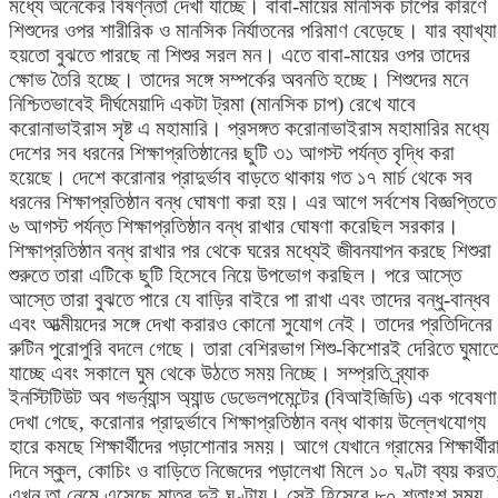
মধ্যে অনেকের বিষণ্নতা দেখা যাচ্ছে। বাবা-মায়ের মানসিক চাপের কারণে
শিশুদের ওপর শারীরিক ও মানসিক নির্যাতনের পরিমাণ বেড়েছে। যার ব্যাখ্যা
হয়তো বুঝতে পারছে না শিশুর সরল মন। এতে বাবা-মায়ের ওপর তাদের
ক্ষোভ তৈরি হচ্ছে। তাদের সঙ্গে সম্পর্কের অবনতি হচ্ছে। শিশুদের মনে
নিশ্চিতভাবেই দীর্ঘমেয়াদি একটা ট্রমা (মানসিক চাপ) রেখে যাবে
করোনাভাইরাস সৃষ্ট এ মহামারি। প্রসঙ্গত করোনাভাইরাস মহামারির মধ্যে
দেশের সব ধরনের শিক্ষাপ্রতিষ্ঠানের ছুটি ৩১ আগস্ট পর্যন্ত বৃদ্ধি করা
হয়েছে। দেশে করোনার প্রাদুর্ভাব বাড়তে থাকায় গত ১৭ মার্চ থেকে সব
ধরনের শিক্ষাপ্রতিষ্ঠান বন্ধ ঘোষণা করা হয়। এর আগে সর্বশেষ বিজ্ঞপ্তিতে
৬ আগস্ট পর্যন্ত শিক্ষাপ্রতিষ্ঠান বন্ধ রাখার ঘোষণা করেছিল সরকার।
শিক্ষাপ্রতিষ্ঠান বন্ধ রাখার পর থেকে ঘরের মধ্যেই জীবনযাপন করছে শিশুর
শুরুতে তারা এটিকে ছুটি হিসেবে নিয়ে উপভোগ করছিল। পরে আস্তে
আস্তে তারা বুঝতে পারে যে বাড়ির বাইরে পা রাখা এবং তাদের বন্ধু-বান্ধব
এবং আত্মীয়দের সঙ্গে দেখা করারও কোনো সুযোগ নেই। তাদের প্রতিদিনের
রুটিন পুরোপুরি বদলে গেছে। তারা বেশিরভাগ শিশু-কিশোরই দেরিতে ঘুমাত
যাচ্ছে এবং সকালে ঘুম থেকে উঠতে সময় নিচ্ছে। সম্প্রতি ব্র্যাক
ইনস্টিটিউট অব গভর্ন্যান্স অ্যান্ড ডেভেলপমেন্টের (বিআইজিডি) এক গবেষণা
দেখা গেছে, করোনার প্রাদুর্ভাবে শিক্ষাপ্রতিষ্ঠান বন্ধ থাকায় উল্লেখযোগ্য
হারে কমছে শিক্ষার্থীদের পড়াশোনার সময়। আগে যেখানে গ্রামের শিক্ষার্থীর
দিনে স্কুল, কোচিং ও বাড়িতে নিজেদের পড়ালেখা মিলে ১০ ঘণ্টা ব্যয় করত
এখন তা নেমে এসেছে মাত্র দুই ঘণ্টায়। সেই হিসেবে ৮০ শতাংশ সময়