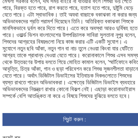
মেখলা সরকার বলেন, দীর্ঘ সময় বাইরে না যাওয়ার ফলে শিশুরা ভয় পেতে
পারে, বিরক্ত হতে পারে, রাগ করতে পারে, হতাশ হতে পারে, দুষ্টুমি বেড়ে
যেতে পারে। এটা স্বাভাবিক। তাই অযথা বাচ্চাকে বকাঝকা না করার জন্য
অভিভাবকদের প্রতি পরামর্শ দিয়েছেন তিনি। অতিরিক্ত বকাঝকা শিশুকে
মানসিকভাবে দুর্বল করে দিতে পারে। এতে করে অবস্থা আরও দুর্বিষহ হতে
পারে। ওয়ার্ল্ড ভিশন বাংলাদেশের উপপরিচালক সাবিরা সুলতানা নূপুর বলেন,
শিশুদের আগ্রহের বিষয়গুলো নিয়ে কাজ করার এটি একটি সুযোগ। এ
সুযোগে নতুন ছবি আঁকা, নতুন গান বা নাচ তুলে নেওয়া কিংবা যার যেটিতে
আগ্রহ তাকে প্রাধান্য দেওয়া যেতে পারে। করোনাকালে শিশুর এসব সমস্য
থেকে উত্তরণের উপায় বলতে গিয়ে মোহিত কামাল বলেন, 'স্মার্টফোনে কবি
আবৃত্তি, চিত্র আঁকা, গান ও ছড়া পরিবেশন করে শিশুর সৃজনশীলতা বাড়ান
যেতে পারে। অর্থাৎ ডিজিটাল ডিভাইসের ইতিবাচক দিকগুলোতে শিশুদের
ব্যস্ত রাখতে পারেন অভিভাবকরা। এক্ষেত্রে ডিজিটাল ডিভাইস ব্যবহারে
অভিভাবকদের নিয়ন্ত্রণ রাখার কোনো বিকল্প নেই। এছাড়া করোনাভাইরাস
সম্পর্কে বেশি আতঙ্কিত না করে এ বিষয়ে শিশুদের বুঝিয়ে বলতে হবে।
প্রিন্ট করুন :
কমেন্ট বক্স