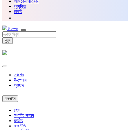
আজকের পত্রিকা
প্রযুক্তি
চাকরি
ই-পেপার
খুজুন
সর্বশেষ
ই-পেপার
প্রচ্ছদ
অনলাইন
হোম
স্থানীয় সংবাদ
জাতীয়
রাজনীতি