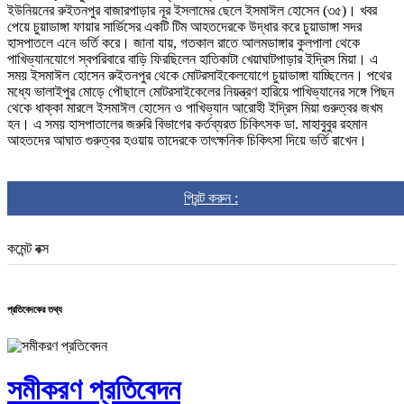
ইউনিয়নের রুইতনপুর বাজারপাড়ার নূর ইসলামের ছেলে ইসমাঈল হোসেন (৩৫)। খবর
পেয়ে চুয়াডাঙ্গা ফায়ার সার্ভিসের একটি টিম আহতদেরকে উদ্ধার করে চুয়াডাঙ্গা সদর
হাসপাতলে এনে ভর্তি করে। জানা যায়, গতকাল রাতে আলমডাঙ্গার কুলপালা থেকে
পাখিভ্যানযোগে স্বপরিবারে বাড়ি ফিরছিলেন হাতিকাটা খেয়াঘাটপাড়ার ইদ্রিস মিয়া। এ
সময় ইসমাঈল হোসেন রুইতনপুর থেকে মোটরসাইকেলযোগে চুয়াডাঙ্গা যাচ্ছিলেন। পথের
মধ্যে ভালাইপুর মোড়ে পৌছালে মোটরসাইকেলের নিয়ন্ত্রণ হারিয়ে পাখিভ্যানের সঙ্গে পিছন
থেকে ধাক্কা মারলে ইসমাঈল হোসেন ও পাখিভ্যান আরোহী ইদ্রিস মিয়া গুরুত্বর জখম
হন। এ সময় হাসপাতালের জরুরি বিভাগের কর্তব্যরত চিকিৎসক ডা. মাহাবুবুর রহমান
আহতদের আঘাত গুরুত্বর হওয়ায় তাদেরকে তাৎক্ষনিক চিকিৎসা দিয়ে ভর্তি রাখেন।
প্রিন্ট করুন :
কমেন্ট বক্স
প্রতিবেদকের তথ্য
সমীকরণ প্রতিবেদন