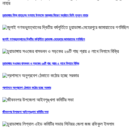
চুয়াডাঙ্গায় বিশ্ব মাতৃদুগ্ধ সপ্তাহ উপলক্ষে পুরস্কার বিতরণ অনুষ্ঠানে ডিসি লুৎফুন নাহার
জুলাই গণঅভ্যুত্থানের দ্বিতীয় বর্ষপূর্তিতে চুয়াডাঙ্গা-মেহেরপুরে জামায়াতের গণমিছিল
চুয়াডাঙ্গায় সওজের বাসভবন ও সড়কের ২৬টি গাছ প্রায় ৫ লাখে নিলামে বিক্রি
প্রশাসনে অনুপ্রবেশ ঠেকাতে কঠোর হচ্ছে সরকার
জীবননগর উপজেলা আইনশৃঙ্খলা কমিটির সভা