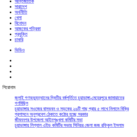
আর্ন্তজাতিক
সারাদেশ
অর্থনীতি
খেলা
বিনোদন
আজকের পত্রিকা
প্রযুক্তি
চাকরি
ভিডিও
শিরোনাম
জুলাই গণঅভ্যুত্থানের দ্বিতীয় বর্ষপূর্তিতে চুয়াডাঙ্গা-মেহেরপুরে জামায়াতের
গণমিছিল
চুয়াডাঙ্গায় সওজের বাসভবন ও সড়কের ২৬টি গাছ প্রায় ৫ লাখে নিলামে বিক্রি
প্রশাসনে অনুপ্রবেশ ঠেকাতে কঠোর হচ্ছে সরকার
জীবননগর উপজেলা আইনশৃঙ্খলা কমিটির সভা
চুয়াডাঙ্গায় লিগ্যাল এইড কমিটির সভায় সিনিয়র জেলা জজ রফিকুল ইসলাম