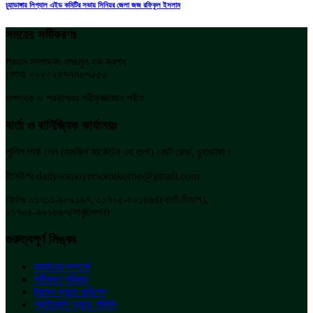
চুয়াডাঙ্গায় লিগ্যাল এইড কমিটির সভায় সিনিয়র জেলা জজ রফিকুল ইসলাম
সময়ের সমীকরণঃ
প্রধান সম্পাদকঃ নাজমুল হক স্বপন
ফোনঃ +৮৮০২৪৭৭৭৮৭৫৫৬
সম্পাদক ও প্রকাশকঃ শরীফুজ্জামান শরীফ
বার্তা ও বানিজ্যিক কার্যালয়ঃ
পুলিশ পার্ক লেন (মসজিদ মার্কেটের ৩য় তলা) কোর্ট রোড, চুয়াডাঙ্গা।
ইমেইলঃ dailysomoyersomikoron@gmail.com
ফোনঃ ০১৭১১-৯০৯১৯৭, ০১৭০৫-৪০১৪৬৪(বার্তা-বিভাগ),
০১৭০৫-৪০১৪৬৭(সার্কুলেশন)
গুরুত্বপূর্ণ লিঙ্কঃ
আমাদের সম্পর্কে
সমীকরণ পরিবার
ট্রামস অ্যান্ড কন্ডিশন
প্রাইভেসি অ্যান্ড পলিসি