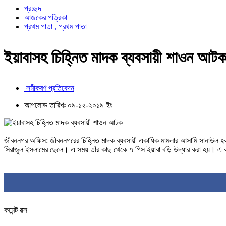
প্রচ্ছদ
আজকের পত্রিকা
প্রথম পাতা , প্রথম পাতা
ইয়াবাসহ চিহ্নিত মাদক ব্যবসায়ী শাওন আট
সমীকরণ প্রতিবেদন
আপলোড তারিখঃ ০৯-১২-২০১৯ ইং
জীবননগর অফিস: জীবননগরের চিহ্নিত মাদক ব্যবসায়ী একাধিক মামলার আসামি সানাউল
সিরাজুল ইসলামের ছেলে। এ সময় তাঁর কাছ থেকে ৭ পিস ইয়াবা বড়ি উদ্ধার করা হয়। এ ব্য
কমেন্ট বক্স