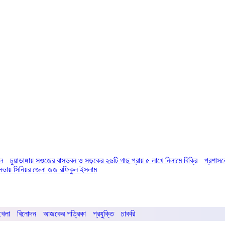
িল
চুয়াডাঙ্গায় সওজের বাসভবন ও সড়কের ২৬টি গাছ প্রায় ৫ লাখে নিলামে বিক্রি
প্রশাসন
ির সভায় সিনিয়র জেলা জজ রফিকুল ইসলাম
খেলা
বিনোদন
আজকের পত্রিকা
প্রযুক্তি
চাকরি