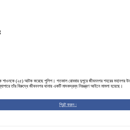
ক
 হক শাওনকে (২৫) আটক করেছে পুলিশ। গতকাল রোববার দুপুরে জীবননগর শহরের মহানগর
াপারে তাঁর বিরুদ্ধে জীবননগর থানায় একটি মাদকদ্রব্য নিয়ন্ত্রণ আইনে মামলা হয়েছে।
প্রিন্ট করুন :