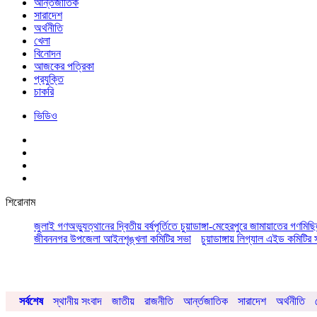
আর্ন্তজাতিক
সারাদেশ
অর্থনীতি
খেলা
বিনোদন
আজকের পত্রিকা
প্রযুক্তি
চাকরি
ভিডিও
শিরোনাম
জুলাই গণঅভ্যুত্থানের দ্বিতীয় বর্ষপূর্তিতে চুয়াডাঙ্গা-মেহেরপুরে জামায়াতের গণমিছ
জীবননগর উপজেলা আইনশৃঙ্খলা কমিটির সভা
চুয়াডাঙ্গায় লিগ্যাল এইড কমিট
সর্বশেষ
স্থানীয় সংবাদ
জাতীয়
রাজনীতি
আর্ন্তজাতিক
সারাদেশ
অর্থনীতি