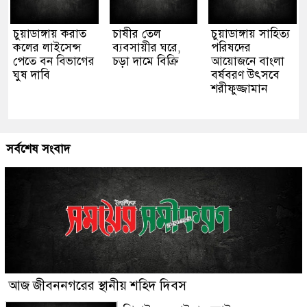
চুয়াডাঙ্গায় করাত
চাষীর তেল
চুয়াডাঙ্গায় সাহিত্য
কলের লাইসেন্স
ব্যবসায়ীর ঘরে,
পরিষদের
পেতে বন বিভাগের
চড়া দামে বিক্রি
আয়োজনে বাংলা
ঘুষ দাবি
বর্ষবরণ উৎসবে
শরীফুজ্জামান
সর্বশেষ সংবাদ
আজ জীবননগরের স্থানীয় শহিদ দিবস