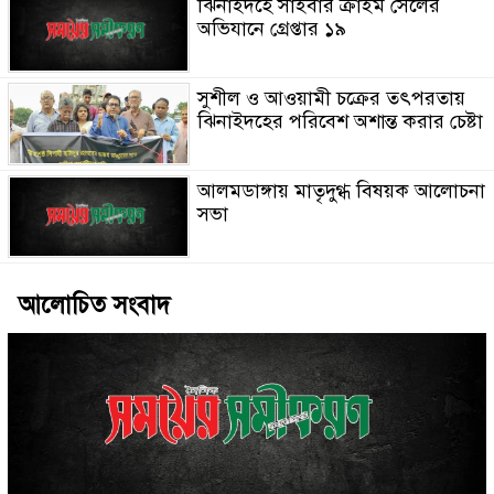
ঝিনাইদহে সাইবার ক্রাইম সেলের
অভিযানে গ্রেপ্তার ১৯
সুশীল ও আওয়ামী চক্রের তৎপরতায়
ঝিনাইদহের পরিবেশ অশান্ত করার চেষ্টা
আলমডাঙ্গায় মাতৃদুগ্ধ বিষয়ক আলোচনা
সভা
আলোচিত সংবাদ