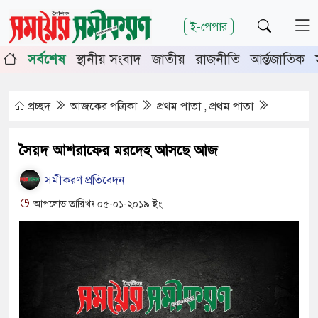
শিরোনাম
ই-পেপার
ষপূর্তিতে চুয়াডাঙ্গা-মেহেরপুরে জামায়াতের গণমিছিল
চুয়াডাঙ্গ
সর্বশেষ
স্থানীয় সংবাদ
জাতীয়
রাজনীতি
আর্ন্তজাতিক
ির সভায় সিনিয়র জেলা জজ রফিকুল ইসলাম
প্রচ্ছদ
আজকের পত্রিকা
প্রথম পাতা , প্রথম পাতা
সৈয়দ আশরাফের মরদেহ আসছে আজ
সমীকরণ প্রতিবেদন
আপলোড তারিখঃ ০৫-০১-২০১৯ ইং