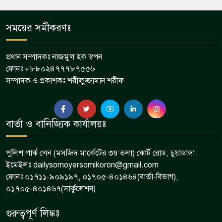
সময়ের সমীকরণঃ
প্রধান সম্পাদকঃ নাজমুল হক স্বপন
ফোনঃ +৮৮০২৪৭৭৭৮৭৫৫৬
সম্পাদক ও প্রকাশকঃ শরীফুজ্জামান শরীফ
বার্তা ও বানিজ্যিক কার্যালয়ঃ
পুলিশ পার্ক লেন (মসজিদ মার্কেটের ৩য় তলা) কোর্ট রোড, চুয়াডাঙ্গা।
ইমেইলঃ dailysomoyersomikoron@gmail.com
ফোনঃ ০১৭১১-৯০৯১৯৭, ০১৭০৫-৪০১৪৬৪(বার্তা-বিভাগ),
০১৭০৫-৪০১৪৬৭(সার্কুলেশন)
গুরুত্বপূর্ণ লিঙ্কঃ