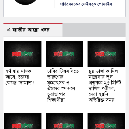
প্রতিবেদকের ফেইসবুক প্রোফাইল
এ জাতীয় আরো খবর
স্বর্ণ যায় মাদক
ঢাবির টিএসসিতে
চুয়াডাঙ্গা কামিল
আসে, চক্রের
তারুণ্যের
মাদ্রাসায় ভুল
কেন্দ্রে ‘সামাদ’!
মহোৎসব ও
প্রশ্নপত্রে ২৫ মিনিট
ঐক্যের স্পন্দনে
দাখিল পরীক্ষা,
চুয়াডাঙ্গার
দেয়া হয়নি
শিক্ষার্থীরা
অতিরিক্ত সময়