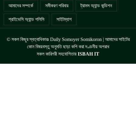
আমাদের সম্পর্কে
সমীকরণ পরিবার
ট্রামস অ্যান্ড কন্ডিশন
প্রাইভেসি অ্যান্ড পলিসি
সাইটম্যাপ
© সকল কিছুর স্বত্বাধিকারঃ Daily Somoyer Somikoron | আমাদের সাইটের
কোন বিষয়বস্তু অনুমতি ছাড়া কপি করা দণ্ডনীয় অপরাধ
সকল কারিগরী সহযোগিতায়
ISBAH IT