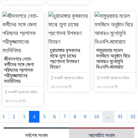
চুয়াডাঙ্গায় কৃষকদের
দামুড়হুদায় মডেল
মাঝে তুলা চাষের
মসজিদে অনুষ্ঠান ঘিরে
জীবননগরে নেতা-
প্রণোদনা উপকরণ
আবারও মুখোমুখি
কর্মীদের সঙ্গে জেলা
বিতরণ
বিএনপি-জামায়াত
পরিষদের প্রশাসক
শরীফুজ্জামানের
সংবাদটি প্রকাশের তারিখঃ
সংবাদটি প্রকাশের তারিখঃ
মতবিনিময়
১৪-০৭-২০২৬ ইং
১৩-০৭-২০২৬ ইং
সংবাদটি প্রকাশের তারিখঃ
১৪-০৭-২০২৬ ইং
1
2
3
4
5
6
7
8
9
10
...
91
92
সর্বশেষ সংবাদ
আলোচিত সংবাদ