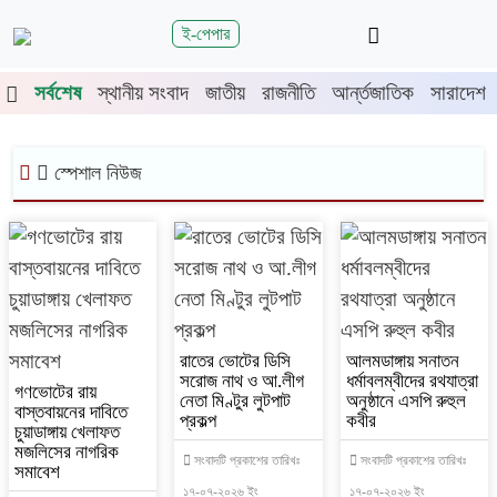
শিরোনাম
ই-পেপার
জুলাই গণঅভ্যুত্থানের দ্বিতীয় বর্ষপূর্তিতে
সর্বশেষ
স্থানীয় সংবাদ
জাতীয়
রাজনীতি
আর্ন্তজাতিক
সারাদেশ
চুয়াডাঙ্গা-মেহেরপুরে জামায়াতের গণমিছিল
চুয়াডাঙ্গায় সওজের বাসভবন ও সড়কের ২৬টি
গাছ প্রায় ৫ লাখে নিলামে বিক্রি
স্পেশাল নিউজ
প্রশাসনে অনুপ্রবেশ ঠেকাতে কঠোর হচ্ছে
সরকার
জীবননগর উপজেলা আইনশৃঙ্খলা কমিটির
সভা
চুয়াডাঙ্গায় লিগ্যাল এইড কমিটির সভায়
সিনিয়র জেলা জজ রফিকুল ইসলাম
রাতের ভোটের ডিসি
আলমডাঙ্গায় সনাতন
সরোজ নাথ ও আ.লীগ
ধর্মাবলম্বীদের রথযাত্রা
গণভোটের রায়
নেতা মিণ্টুর লুটপাট
অনুষ্ঠানে এসপি রুহুল
বাস্তবায়নের দাবিতে
প্রকল্প
কবীর
চুয়াডাঙ্গায় খেলাফত
মজলিসের নাগরিক
সংবাদটি প্রকাশের তারিখঃ
সংবাদটি প্রকাশের তারিখঃ
সমাবেশ
১৭-০৭-২০২৬ ইং
১৭-০৭-২০২৬ ইং