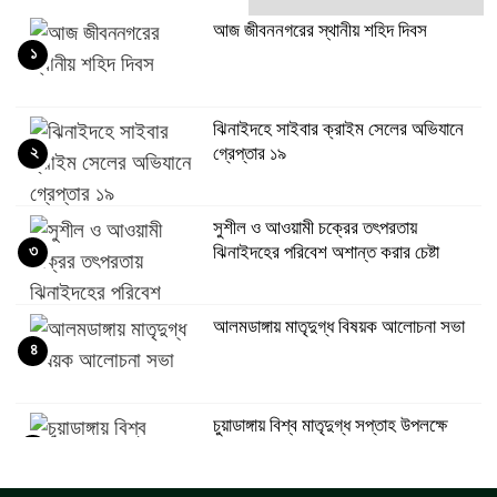
আজ জীবননগরের স্থানীয় শহিদ দিবস
১
ঝিনাইদহে সাইবার ক্রাইম সেলের অভিযানে
২
গ্রেপ্তার ১৯
সুশীল ও আওয়ামী চক্রের তৎপরতায়
৩
ঝিনাইদহের পরিবেশ অশান্ত করার চেষ্টা
আলমডাঙ্গায় মাতৃদুগ্ধ বিষয়ক আলোচনা সভা
৪
চুয়াডাঙ্গায় বিশ্ব মাতৃদুগ্ধ সপ্তাহ উপলক্ষে
৫
পুরস্কার বিতরণ অনুষ্ঠানে ডিসি লুৎফুন নাহার