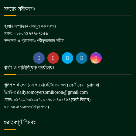
চুয়াডাঙ্গা জেলা সড়ক পরিবহন শ্রমিক
সময়ের সমীকরণঃ
৬
ইউনিয়নের মাসিক সভা অনুষ্ঠিত
প্রধান সম্পাদকঃ নাজমুল হক স্বপন
ফোনঃ +৮৮০২৪৭৭৭৮৭৫৫৬
মেমননগর বিডি হাইস্কুলের সভাপতি হলেন
সম্পাদক ও প্রকাশকঃ শরীফুজ্জামান শরীফ
৭
মশিউর রহমান
দামুড়হুদায় বিভিন্ন মামলার ৫ আসামি
বার্তা ও বানিজ্যিক কার্যালয়ঃ
৮
গ্রেপ্তার
পুলিশ পার্ক লেন (মসজিদ মার্কেটের ৩য় তলা) কোর্ট রোড, চুয়াডাঙ্গা।
ইমেইলঃ dailysomoyersomikoron@gmail.com
ফোনঃ ০১৭১১-৯০৯১৯৭, ০১৭০৫-৪০১৪৬৪(বার্তা-বিভাগ),
০১৭০৫-৪০১৪৬৭(সার্কুলেশন)
গুরুত্বপূর্ণ লিঙ্কঃ