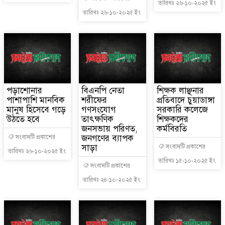
তারিখঃ ২৬-১০-২০২৫ ইং
তারিখঃ ২৬-১০-২০২৫ ইং
পড়াশোনার
বিএনপি নেতা
শিক্ষক লাঞ্ছনার
পাশাপাশি মানবিক
শরীফের
প্রতিবাদে চুয়াডাঙ্গা
মানুষ হিসেবে গড়ে
গণসংযোগ
সরকারি কলেজে
উঠতে হবে
তাৎক্ষণিক
শিক্ষকদের
জনসভায় পরিণত,
কর্মবিরতি
জনগণের ব্যাপক
সংবাদটি প্রকাশের
সাড়া
সংবাদটি প্রকাশের
তারিখঃ ২৬-১০-২০২৫ ইং
তারিখঃ ১৫-১০-২০২৫ ইং
সংবাদটি প্রকাশের
তারিখঃ ২৪-১০-২০২৫ ইং