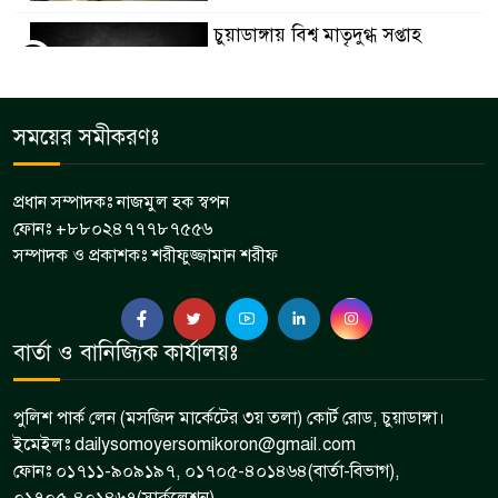
চুয়াডাঙ্গায় বিশ্ব মাতৃদুগ্ধ সপ্তাহ
৫
উপলক্ষে পুরস্কার বিতরণ অনুষ্ঠানে
ডিসি লুৎফুন নাহার
চুয়াডাঙ্গা জেলা সড়ক পরিবহন শ্রমিক
সময়ের সমীকরণঃ
৬
ইউনিয়নের মাসিক সভা অনুষ্ঠিত
প্রধান সম্পাদকঃ নাজমুল হক স্বপন
ফোনঃ +৮৮০২৪৭৭৭৮৭৫৫৬
মেমননগর বিডি হাইস্কুলের সভাপতি
সম্পাদক ও প্রকাশকঃ শরীফুজ্জামান শরীফ
৭
হলেন মশিউর রহমান
দামুড়হুদায় বিভিন্ন মামলার ৫ আসামি
বার্তা ও বানিজ্যিক কার্যালয়ঃ
৮
গ্রেপ্তার
পুলিশ পার্ক লেন (মসজিদ মার্কেটের ৩য় তলা) কোর্ট রোড, চুয়াডাঙ্গা।
ইমেইলঃ dailysomoyersomikoron@gmail.com
ফোনঃ ০১৭১১-৯০৯১৯৭, ০১৭০৫-৪০১৪৬৪(বার্তা-বিভাগ),