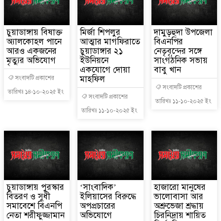
চুয়াডাঙ্গায় বিষাক্ত
মির্জা শিপলুর
দামুড়হুদা উপজেলা
অ্যালকোহল পানে
আত্মার মাগফিরাতে
বিএনপির
আরও একজনের
চুয়াডাঙ্গার ২১
নেতৃবৃন্দের সঙ্গে
মৃত্যুর অভিযোগ
ইউনিয়নে
সাংগঠনিক সভায়
একযোগে দোয়া
বাবু খান
মাহফিল
সংবাদটি প্রকাশের
সংবাদটি প্রকাশের
তারিখঃ ১৪-১০-২০২৫ ইং
সংবাদটি প্রকাশের
তারিখঃ ১১-১০-২০২৫ ইং
তারিখঃ ১১-১০-২০২৫ ইং
চুয়াডাঙ্গায় পুরস্কার
‘সাংবাদিক’
হাজারো মানুষের
বিতরণ ও সুধী
ইলিয়াসের বিরুদ্ধে
ভালোবাসা আর
সমাবেশে বিএনপি
অপপ্রচারের
অশ্রুভেজা শ্রদ্ধায়
নেতা শরীফুজ্জামান
অভিযোগে
চিরনিদ্রায় শায়িত