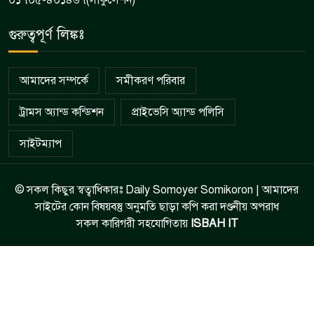
০১৭০৫-৪০১৪৬৭(সার্কুলেশন)
গুরুত্বপূর্ণ লিঙ্কঃ
আমাদের সম্পর্কে
সমীকরণ পরিবার
ট্রামস অ্যান্ড কন্ডিশন
প্রাইভেসি অ্যান্ড পলিসি
সাইটম্যাপ
© সকল কিছুর স্বত্বাধিকারঃ Daily Somoyer Somikoron | আমাদের
সাইটের কোন বিষয়বস্তু অনুমতি ছাড়া কপি করা দণ্ডনীয় অপরাধ
সকল কারিগরী সহযোগিতায়
ISBAH IT