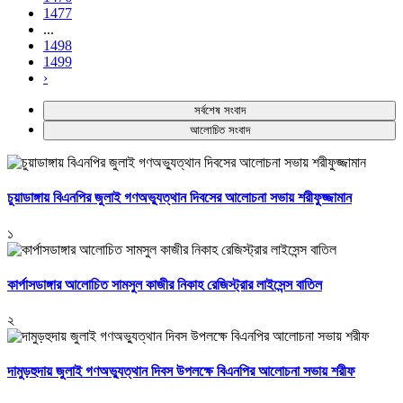
1477
...
1498
1499
›
সর্বশেষ সংবাদ
আলোচিত সংবাদ
চুয়াডাঙ্গায় বিএনপির জুলাই গণঅভ্যুত্থান দিবসের আলোচনা সভায় শরীফুজ্জামান
১
কার্পাসডাঙ্গার আলোচিত সামসুল কাজীর নিকাহ রেজিস্ট্রার লাইসেন্স বাতিল
২
দামুড়হুদায় জুলাই গণঅভ্যুত্থান দিবস উপলক্ষে বিএনপির আলোচনা সভায় শরীফ