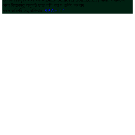
কোন বিষয়বস্তু অনুমতি ছাড়া কপি করা দণ্ডনীয় অপরাধ
সকল কারিগরী সহযোগিতায়
ISBAH IT