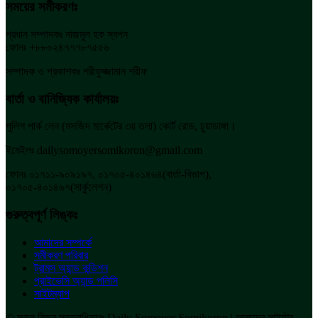
সময়ের সমীকরণঃ
প্রধান সম্পাদকঃ নাজমুল হক স্বপন
ফোনঃ +৮৮০২৪৭৭৭৮৭৫৫৬
সম্পাদক ও প্রকাশকঃ শরীফুজ্জামান শরীফ
বার্তা ও বানিজ্যিক কার্যালয়ঃ
পুলিশ পার্ক লেন (মসজিদ মার্কেটের ৩য় তলা) কোর্ট রোড, চুয়াডাঙ্গা।
ইমেইলঃ dailysomoyersomikoron@gmail.com
ফোনঃ ০১৭১১-৯০৯১৯৭, ০১৭০৫-৪০১৪৬৪(বার্তা-বিভাগ),
০১৭০৫-৪০১৪৬৭(সার্কুলেশন)
গুরুত্বপূর্ণ লিঙ্কঃ
আমাদের সম্পর্কে
সমীকরণ পরিবার
ট্রামস অ্যান্ড কন্ডিশন
প্রাইভেসি অ্যান্ড পলিসি
সাইটম্যাপ
© সকল কিছুর স্বত্বাধিকারঃ Daily Somoyer Somikoron | আমাদের সাইটের