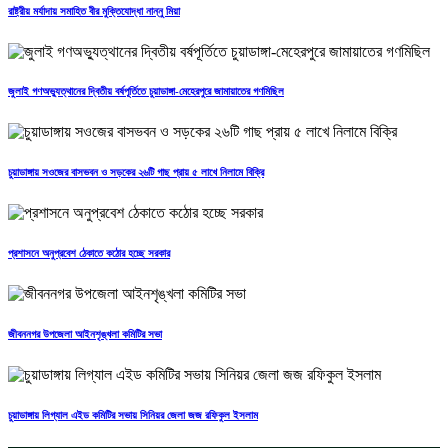
রাষ্ট্রীয় মর্যাদায় সমাহিত বীর মুক্তিযোদ্ধা নান্নু মিয়া
জুলাই গণঅভ্যুত্থানের দ্বিতীয় বর্ষপূর্তিতে চুয়াডাঙ্গা-মেহেরপুরে জামায়াতের গণমিছিল
চুয়াডাঙ্গায় সওজের বাসভবন ও সড়কের ২৬টি গাছ প্রায় ৫ লাখে নিলামে বিক্রি
প্রশাসনে অনুপ্রবেশ ঠেকাতে কঠোর হচ্ছে সরকার
জীবননগর উপজেলা আইনশৃঙ্খলা কমিটির সভা
চুয়াডাঙ্গায় লিগ্যাল এইড কমিটির সভায় সিনিয়র জেলা জজ রফিকুল ইসলাম