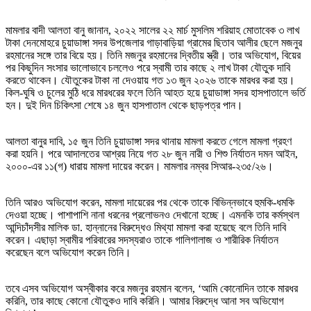
মামলার বাদী আলতা বানু জানান, ২০২২ সালের ২২ মার্চ মুসলিম শরিয়াহ মোতাবেক ৩ লাখ
টাকা দেনমোহরে চুয়াডাঙ্গা সদর উপজেলার গাড়াবাড়িয়া গ্রামের ছিতাব আলীর ছেলে মজনুর
রহমানের সঙ্গে তার বিয়ে হয়। তিনি মজনুর রহমানের দ্বিতীয় স্ত্রী। তার অভিযোগ, বিয়ের
পর কিছুদিন সংসার ভালোভাবে চললেও পরে স্বামী তার কাছে ২ লাখ টাকা যৌতুক দাবি
করতে থাকেন। যৌতুকের টাকা না দেওয়ায় গত ১৩ জুন ২০২৬ তাকে মারধর করা হয়।
কিল-ঘুষি ও চুলের মুঠি ধরে মারধরের ফলে তিনি আহত হয়ে চুয়াডাঙ্গা সদর হাসপাতালে ভর্তি
হন। দুই দিন চিকিৎসা শেষে ১৪ জুন হাসপাতাল থেকে ছাড়পত্র পান।
আলতা বানুর দাবি, ১৫ জুন তিনি চুয়াডাঙ্গা সদর থানায় মামলা করতে গেলে মামলা গ্রহণ
করা হয়নি। পরে আদালতের আশ্রয় নিয়ে গত ২৮ জুন নারী ও শিশু নির্যাতন দমন আইন,
২০০০-এর ১১(গ) ধারায় মামলা দায়ের করেন। মামলার নম্বর সিআর-২৩৫/২৬।
তিনি আরও অভিযোগ করেন, মামলা দায়েরের পর থেকে তাকে বিভিন্নভাবে হুমকি-ধমকি
দেওয়া হচ্ছে। পাশাপাশি নানা ধরনের প্রলোভনও দেখানো হচ্ছে। এমনকি তার কর্মস্থল
আন্দিচাঁদসীর মালিক ডা. হান্নানের বিরুদ্ধেও মিথ্যা মামলা করা হয়েছে বলে তিনি দাবি
করেন। এছাড়া স্বামীর পরিবারের সদস্যরাও তাকে গালিগালাজ ও শারীরিক নির্যাতন
করেছেন বলে অভিযোগ করেন তিনি।
তবে এসব অভিযোগ অস্বীকার করে মজনুর রহমান বলেন, ‘আমি কোনোদিন তাকে মারধর
করিনি, তার কাছে কোনো যৌতুকও দাবি করিনি। আমার বিরুদ্ধে আনা সব অভিযোগ