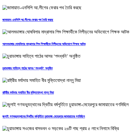
জামায়াত-এনসিপি আ.লীগের ফেরার পথ তৈরি করছে
আলমডাঙ্গার ঘোষবিলায় মাদ্রাসার শিশু শিক্ষার্থীকে নিপীড়নের অভিযোগে শিক্ষক আটক
চুয়াডাঙ্গায় সাহিত্য পাঠের আসর ‘পদধ্বনি’ অনুষ্ঠিত
রাষ্ট্রীয় মর্যাদায় সমাহিত বীর মুক্তিযোদ্ধা নান্নু মিয়া
জুলাই গণঅভ্যুত্থানের দ্বিতীয় বর্ষপূর্তিতে চুয়াডাঙ্গা-মেহেরপুরে জামায়াতের গণমিছিল