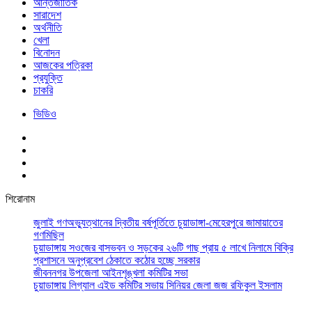
আর্ন্তজাতিক
সারাদেশ
অর্থনীতি
খেলা
বিনোদন
আজকের পত্রিকা
প্রযুক্তি
চাকরি
ভিডিও
শিরোনাম
জুলাই গণঅভ্যুত্থানের দ্বিতীয় বর্ষপূর্তিতে চুয়াডাঙ্গা-মেহেরপুরে জামায়াতের
গণমিছিল
চুয়াডাঙ্গায় সওজের বাসভবন ও সড়কের ২৬টি গাছ প্রায় ৫ লাখে নিলামে বিক্রি
প্রশাসনে অনুপ্রবেশ ঠেকাতে কঠোর হচ্ছে সরকার
জীবননগর উপজেলা আইনশৃঙ্খলা কমিটির সভা
চুয়াডাঙ্গায় লিগ্যাল এইড কমিটির সভায় সিনিয়র জেলা জজ রফিকুল ইসলাম