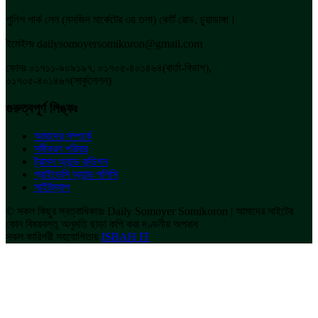
পুলিশ পার্ক লেন (মসজিদ মার্কেটের ৩য় তলা) কোর্ট রোড, চুয়াডাঙ্গা।
ইমেইলঃ dailysomoyersomikoron@gmail.com
ফোনঃ ০১৭১১-৯০৯১৯৭, ০১৭০৫-৪০১৪৬৪(বার্তা-বিভাগ),
০১৭০৫-৪০১৪৬৭(সার্কুলেশন)
গুরুত্বপূর্ণ লিঙ্কঃ
আমাদের সম্পর্কে
সমীকরণ পরিবার
ট্রামস অ্যান্ড কন্ডিশন
প্রাইভেসি অ্যান্ড পলিসি
সাইটম্যাপ
© সকল কিছুর স্বত্বাধিকারঃ Daily Somoyer Somikoron | আমাদের সাইটের
কোন বিষয়বস্তু অনুমতি ছাড়া কপি করা দণ্ডনীয় অপরাধ
সকল কারিগরী সহযোগিতায়
ISBAH IT