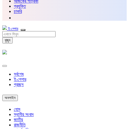
আজকের পত্রিকা
প্রযুক্তি
চাকরি
ই-পেপার
খুজুন
সর্বশেষ
ই-পেপার
প্রচ্ছদ
অনলাইন
হোম
স্থানীয় সংবাদ
জাতীয়
রাজনীতি