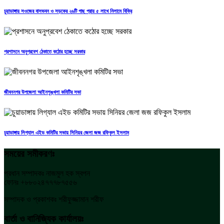
চুয়াডাঙ্গায় সওজের বাসভবন ও সড়কের ২৬টি গাছ প্রায় ৫ লাখে নিলামে বিক্রি
প্রশাসনে অনুপ্রবেশ ঠেকাতে কঠোর হচ্ছে সরকার
জীবননগর উপজেলা আইনশৃঙ্খলা কমিটির সভা
চুয়াডাঙ্গায় লিগ্যাল এইড কমিটির সভায় সিনিয়র জেলা জজ রফিকুল ইসলাম
সময়ের সমীকরণঃ
প্রধান সম্পাদকঃ নাজমুল হক স্বপন
ফোনঃ +৮৮০২৪৭৭৭৮৭৫৫৬
সম্পাদক ও প্রকাশকঃ শরীফুজ্জামান শরীফ
বার্তা ও বানিজ্যিক কার্যালয়ঃ