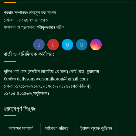
প্রধান সম্পাদকঃ নাজমুল হক স্বপন
ফোনঃ +৮৮০২৪৭৭৭৮৭৫৫৬
সম্পাদক ও প্রকাশকঃ শরীফুজ্জামান শরীফ
বার্তা ও বানিজ্যিক কার্যালয়ঃ
পুলিশ পার্ক লেন (মসজিদ মার্কেটের ৩য় তলা) কোর্ট রোড, চুয়াডাঙ্গা।
ইমেইলঃ dailysomoyersomikoron@gmail.com
ফোনঃ ০১৭১১-৯০৯১৯৭, ০১৭০৫-৪০১৪৬৪(বার্তা-বিভাগ),
০১৭০৫-৪০১৪৬৭(সার্কুলেশন)
গুরুত্বপূর্ণ লিঙ্কঃ
আমাদের সম্পর্কে
সমীকরণ পরিবার
ট্রামস অ্যান্ড কন্ডিশন