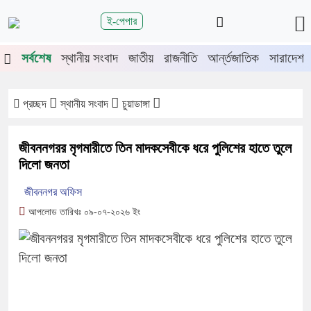
শিরোনাম
ই-পেপার
জুলাই গণঅভ্যুত্থানের দ্বিতীয় বর্ষপূর্তিতে
সর্বশেষ
স্থানীয় সংবাদ
জাতীয়
রাজনীতি
আর্ন্তজাতিক
সারাদেশ
চুয়াডাঙ্গা-মেহেরপুরে জামায়াতের গণমিছিল
চুয়াডাঙ্গায় সওজের বাসভবন ও সড়কের ২৬টি
গাছ প্রায় ৫ লাখে নিলামে বিক্রি
প্রচ্ছদ
স্থানীয় সংবাদ
চুয়াডাঙ্গা
প্রশাসনে অনুপ্রবেশ ঠেকাতে কঠোর হচ্ছে
সরকার
জীবননগরর মৃগমারীতে তিন মাদকসেবীকে ধরে পুলিশের হাতে তুলে
জীবননগর উপজেলা আইনশৃঙ্খলা কমিটির
দিলো জনতা
সভা
জীবননগর অফিস
চুয়াডাঙ্গায় লিগ্যাল এইড কমিটির সভায়
আপলোড তারিখঃ ০৯-০৭-২০২৬ ইং
সিনিয়র জেলা জজ রফিকুল ইসলাম