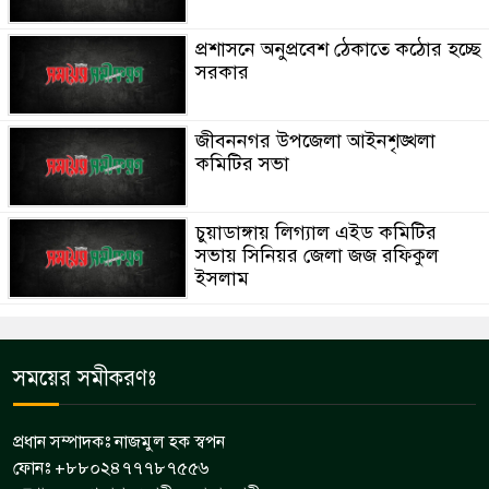
প্রশাসনে অনুপ্রবেশ ঠেকাতে কঠোর হচ্ছে
সরকার
জীবননগর উপজেলা আইনশৃঙ্খলা
কমিটির সভা
চুয়াডাঙ্গায় লিগ্যাল এইড কমিটির
সভায় সিনিয়র জেলা জজ রফিকুল
ইসলাম
সময়ের সমীকরণঃ
প্রধান সম্পাদকঃ নাজমুল হক স্বপন
ফোনঃ +৮৮০২৪৭৭৭৮৭৫৫৬