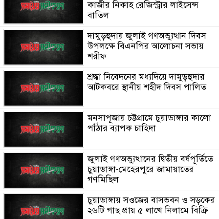
কাজীর নিকাহ রেজিস্ট্রার লাইসেন্স
বাতিল
দামুড়হুদায় জুলাই গণঅভ্যুত্থান দিবস
উপলক্ষে বিএনপির আলোচনা সভায়
শরীফ
শ্রদ্ধা নিবেদনের মধ্যদিয়ে দামুড়হুদার
আটকবরে স্থানীয় শহীদ দিবস পালিত
মনসাপূজায় চট্টগ্রামে চুয়াডাঙ্গার কালো
পাঁঠার ব্যাপক চাহিদা
জুলাই গণঅভ্যুত্থানের দ্বিতীয় বর্ষপূর্তিতে
চুয়াডাঙ্গা-মেহেরপুরে জামায়াতের
গণমিছিল
চুয়াডাঙ্গায় সওজের বাসভবন ও সড়কের
২৬টি গাছ প্রায় ৫ লাখে নিলামে বিক্রি