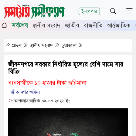
শিরোনাম
ই-পেপার
জুলাই গণঅভ্যুত্থানের দ্বিতীয়
সর্বশেষ
স্থানীয় সংবাদ
জাতীয়
রাজনীতি
আর্ন্তজাতিক
বর্ষপূর্তিতে চুয়াডাঙ্গা-মেহেরপুরে
জামায়াতের গণমিছিল
চুয়াডাঙ্গায় সওজের বাসভবন ও
প্রচ্ছদ
স্থানীয় সংবাদ
চুয়াডাঙ্গা
সড়কের ২৬টি গাছ প্রায় ৫ লাখে নিলামে
বিক্রি
জীবননগরে সরকার নির্ধারিত মূল্যের বেশি দামে সার
প্রশাসনে অনুপ্রবেশ ঠেকাতে কঠোর
বিক্রি
হচ্ছে সরকার
ব্যবসায়ীকে ১০ হাজার টাকা জরিমানা
জীবননগর উপজেলা আইনশৃঙ্খলা
জীবননগর অফিস
কমিটির সভা
আপলোড তারিখঃ ০৯-০৭-২০২৬ ইং
চুয়াডাঙ্গায় লিগ্যাল এইড কমিটির
সভায় সিনিয়র জেলা জজ রফিকুল
ইসলাম