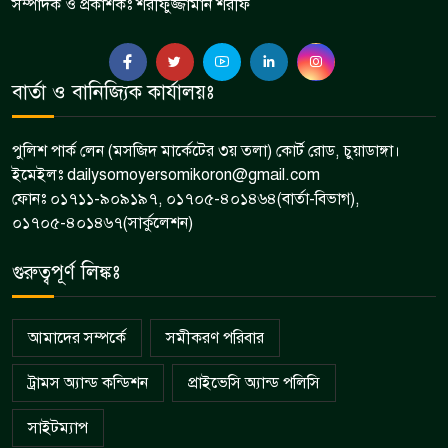
সম্পাদক ও প্রকাশকঃ শরীফুজ্জামান শরীফ
বার্তা ও বানিজ্যিক কার্যালয়ঃ
পুলিশ পার্ক লেন (মসজিদ মার্কেটের ৩য় তলা) কোর্ট রোড, চুয়াডাঙ্গা।
ইমেইলঃ dailysomoyersomikoron@gmail.com
ফোনঃ ০১৭১১-৯০৯১৯৭, ০১৭০৫-৪০১৪৬৪(বার্তা-বিভাগ),
০১৭০৫-৪০১৪৬৭(সার্কুলেশন)
গুরুত্বপূর্ণ লিঙ্কঃ
আমাদের সম্পর্কে
সমীকরণ পরিবার
ট্রামস অ্যান্ড কন্ডিশন
প্রাইভেসি অ্যান্ড পলিসি
সাইটম্যাপ