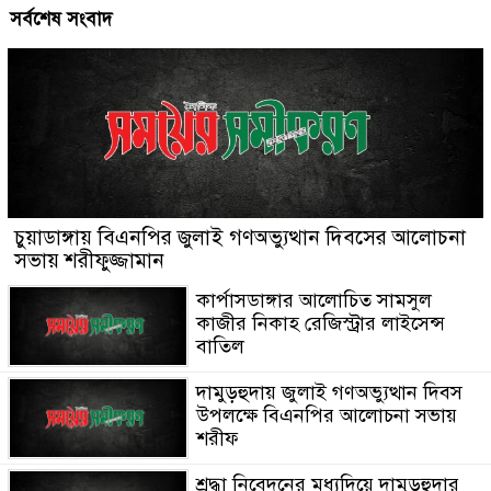
সর্বশেষ সংবাদ
চুয়াডাঙ্গায় বিএনপির জুলাই গণঅভ্যুত্থান দিবসের আলোচনা
সভায় শরীফুজ্জামান
কার্পাসডাঙ্গার আলোচিত সামসুল
কাজীর নিকাহ রেজিস্ট্রার লাইসেন্স
বাতিল
দামুড়হুদায় জুলাই গণঅভ্যুত্থান দিবস
উপলক্ষে বিএনপির আলোচনা সভায়
শরীফ
শ্রদ্ধা নিবেদনের মধ্যদিয়ে দামুড়হুদার