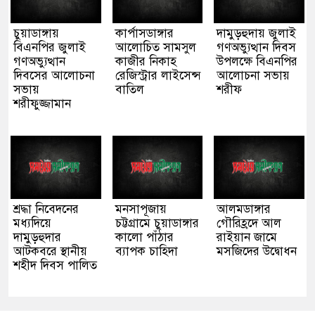
চুয়াডাঙ্গায়
কার্পাসডাঙ্গার
দামুড়হুদায় জুলাই
বিএনপির জুলাই
আলোচিত সামসুল
গণঅভ্যুত্থান দিবস
গণঅভ্যুত্থান
কাজীর নিকাহ
উপলক্ষে বিএনপির
দিবসের আলোচনা
রেজিস্ট্রার লাইসেন্স
আলোচনা সভায়
সভায়
বাতিল
শরীফ
শরীফুজ্জামান
শ্রদ্ধা নিবেদনের
মনসাপূজায়
আলমডাঙ্গার
মধ্যদিয়ে
চট্টগ্রামে চুয়াডাঙ্গার
গৌরিহ্রদে আল
দামুড়হুদার
কালো পাঁঠার
রাইয়ান জামে
আটকবরে স্থানীয়
ব্যাপক চাহিদা
মসজিদের উদ্বোধন
শহীদ দিবস পালিত