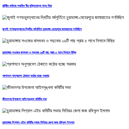
রাষ্ট্রীয় মর্যাদায় সমাহিত বীর মুক্তিযোদ্ধা নান্নু মিয়া
জুলাই গণঅভ্যুত্থানের দ্বিতীয় বর্ষপূর্তিতে চুয়াডাঙ্গা-মেহেরপুরে জামায়াতের গণমিছিল
চুয়াডাঙ্গায় সওজের বাসভবন ও সড়কের ২৬টি গাছ প্রায় ৫ লাখে নিলামে বিক্রি
প্রশাসনে অনুপ্রবেশ ঠেকাতে কঠোর হচ্ছে সরকার
জীবননগর উপজেলা আইনশৃঙ্খলা কমিটির সভা
চুয়াডাঙ্গায় লিগ্যাল এইড কমিটির সভায় সিনিয়র জেলা জজ রফিকুল ইসলাম