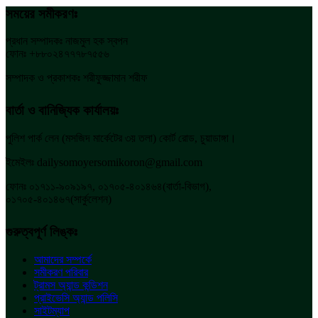
সময়ের সমীকরণঃ
প্রধান সম্পাদকঃ নাজমুল হক স্বপন
ফোনঃ +৮৮০২৪৭৭৭৮৭৫৫৬
সম্পাদক ও প্রকাশকঃ শরীফুজ্জামান শরীফ
বার্তা ও বানিজ্যিক কার্যালয়ঃ
পুলিশ পার্ক লেন (মসজিদ মার্কেটের ৩য় তলা) কোর্ট রোড, চুয়াডাঙ্গা।
ইমেইলঃ dailysomoyersomikoron@gmail.com
ফোনঃ ০১৭১১-৯০৯১৯৭, ০১৭০৫-৪০১৪৬৪(বার্তা-বিভাগ),
০১৭০৫-৪০১৪৬৭(সার্কুলেশন)
গুরুত্বপূর্ণ লিঙ্কঃ
আমাদের সম্পর্কে
সমীকরণ পরিবার
ট্রামস অ্যান্ড কন্ডিশন
প্রাইভেসি অ্যান্ড পলিসি
সাইটম্যাপ