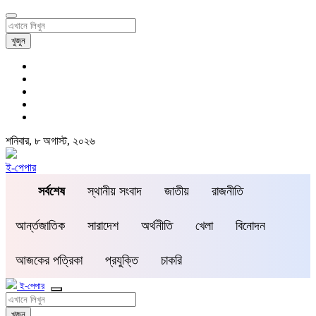
খুজুন
শনিবার, ৮ অগাস্ট, ২০২৬
ই-পেপার
সর্বশেষ
স্থানীয় সংবাদ
জাতীয়
রাজনীতি
আর্ন্তজাতিক
সারাদেশ
অর্থনীতি
খেলা
বিনোদন
আজকের পত্রিকা
প্রযুক্তি
চাকরি
ই-পেপার
খুজুন