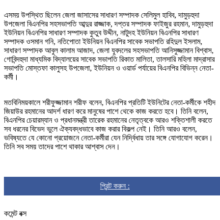
এসময় উপস্থিত ছিলেন জেলা জাসাসের সাধারণ সম্পাদক সেলিমুল হাবিব, দামুড়হুদা
উপজেলা বিএনপির সহসভাপতি আব্দুর রাজ্জাক, দপ্তর সম্পাদক ফাইজুর রহমান, দামুড়হুদা
ইউনিয়ন বিএনপির সাধারণ সম্পাদক কুতুব উদ্দীন, নাটুদহ ইউনিয়ন বিএনপির সাধারণ
সম্পাদক ওসমান গনি, নতিপোতা ইউনিয়ন বিএনপির সাবেক সভাপতি রহিদুল ইসলাম,
সাধারণ সম্পাদক আবুল কালাম আজাদ, জেলা যুবদলের সহসভাপতি আনিসুজ্জামান বিশ্বাস,
গোবিন্দহুদা মাধ্যমিক বিদ্যালয়ের সাবেক সভাপতি রিকাত মালিতা, তালসারি মহিলা মাদ্রাসার
সভাপতি মোস্তফা কালুসহ উপজেলা, ইউনিয়ন ও ওয়ার্ড পর্যায়ের বিএনপির বিভিন্ন নেতা-
কর্মী।
মতবিনিময়কালে শরীফুজ্জামান শরীফ বলেন, বিএনপির প্রতিটি ইউনিটের নেতা-কর্মীকে শহীদ
জিয়াউর রহমানের আদর্শ ধারণ করে মানুষের পাশে থেকে কাজ করতে হবে। তিনি বলেন,
বিএনপির চেয়ারম্যান ও প্রধানমন্ত্রী তারেক রহমানের নেতৃত্বকে আরও শক্তিশালী করতে
সব ধরনের বিভেদ ভুলে ঐক্যবদ্ধভাবে কাজ করার বিকল্প নেই। তিনি আরও বলেন,
ভবিষ্যতে যে কোনো প্রয়োজনে নেতা-কর্মীরা যেন নির্দ্বিধায় তার সঙ্গে যোগাযোগ করেন।
তিনি সব সময় তাদের পাশে থাকার আশ্বাস দেন।
প্রিন্ট করুন :
কমেন্ট বক্স