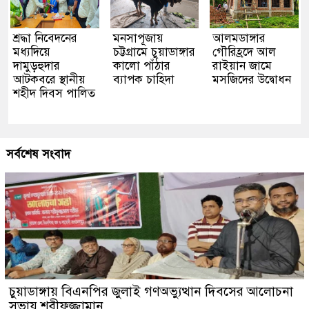
শ্রদ্ধা নিবেদনের
মনসাপূজায়
আলমডাঙ্গার
মধ্যদিয়ে
চট্টগ্রামে চুয়াডাঙ্গার
গৌরিহ্রদে আল
দামুড়হুদার
কালো পাঁঠার
রাইয়ান জামে
আটকবরে স্থানীয়
ব্যাপক চাহিদা
মসজিদের উদ্বোধন
শহীদ দিবস পালিত
সর্বশেষ সংবাদ
চুয়াডাঙ্গায় বিএনপির জুলাই গণঅভ্যুত্থান দিবসের আলোচনা
সভায় শরীফুজ্জামান