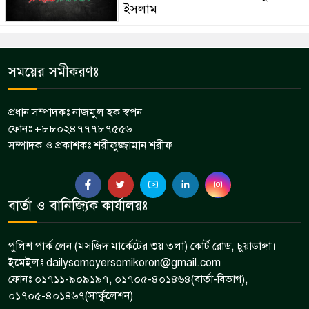
ইসলাম
সময়ের সমীকরণঃ
প্রধান সম্পাদকঃ নাজমুল হক স্বপন
ফোনঃ +৮৮০২৪৭৭৭৮৭৫৫৬
সম্পাদক ও প্রকাশকঃ শরীফুজ্জামান শরীফ
বার্তা ও বানিজ্যিক কার্যালয়ঃ
পুলিশ পার্ক লেন (মসজিদ মার্কেটের ৩য় তলা) কোর্ট রোড, চুয়াডাঙ্গা।
ইমেইলঃ dailysomoyersomikoron@gmail.com
ফোনঃ ০১৭১১-৯০৯১৯৭, ০১৭০৫-৪০১৪৬৪(বার্তা-বিভাগ),
০১৭০৫-৪০১৪৬৭(সার্কুলেশন)