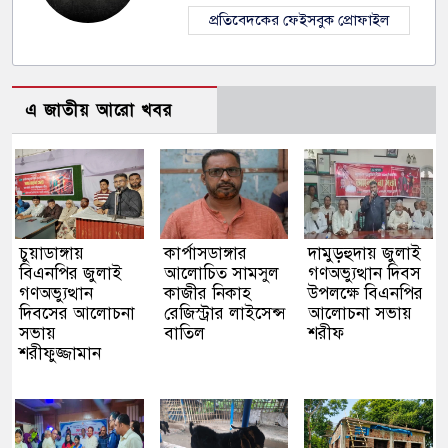
প্রতিবেদকের ফেইসবুক প্রোফাইল
এ জাতীয় আরো খবর
চুয়াডাঙ্গায়
কার্পাসডাঙ্গার
দামুড়হুদায় জুলাই
বিএনপির জুলাই
আলোচিত সামসুল
গণঅভ্যুত্থান দিবস
গণঅভ্যুত্থান
কাজীর নিকাহ
উপলক্ষে বিএনপির
দিবসের আলোচনা
রেজিস্ট্রার লাইসেন্স
আলোচনা সভায়
সভায়
বাতিল
শরীফ
শরীফুজ্জামান