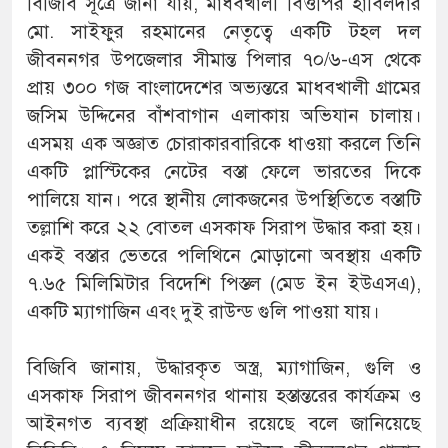
বিজিবি সূত্রে জানা যায়, মাধবখালী বিওপির হাবিলদার
মো. সাইফুর রহমানের নেতৃত্বে একটি টহল দল
জীবননগর উপজেলার সীমান্ত পিলার ৭০/৬-এস থেকে
প্রায় ৩০০ গজ বাংলাদেশের অভ্যন্তরে মাধবখালী গ্রামের
জসিম উদ্দিনের বাঁশবাগান এলাকায় অভিযান চালায়।
এসময় এক অজ্ঞাত চোরাকারবারিকে ধাওয়া করলে তিনি
একটি প্লাস্টিকের নেটের বস্তা ফেলে ভারতের দিকে
পালিয়ে যান। পরে স্থানীয় লোকজনের উপস্থিতিতে বস্তাটি
তল্লাশি করে ২২ বোতল এসকাফ সিরাপ উদ্ধার করা হয়।
একই বস্তার ভেতরে পলিথিনে মোড়ানো অবস্থায় একটি
৭.৬৫ মিলিমিটার বিদেশি পিস্তল (মেড ইন ইউএসএ),
একটি ম্যাগাজিন এবং দুই রাউন্ড গুলি পাওয়া যায়।
বিজিবি জানায়, উদ্ধারকৃত অস্ত্র, ম্যাগাজিন, গুলি ও
এসকাফ সিরাপ জীবননগর থানায় হস্তান্তরের কার্যক্রম ও
আইনগত ব্যবস্থা প্রক্রিয়াধীন রয়েছে বলে জানিয়েছে