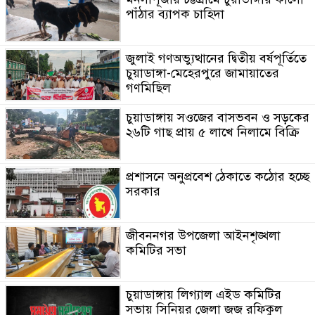
পাঁঠার ব্যাপক চাহিদা
জুলাই গণঅভ্যুত্থানের দ্বিতীয় বর্ষপূর্তিতে
চুয়াডাঙ্গা-মেহেরপুরে জামায়াতের
গণমিছিল
চুয়াডাঙ্গায় সওজের বাসভবন ও সড়কের
২৬টি গাছ প্রায় ৫ লাখে নিলামে বিক্রি
প্রশাসনে অনুপ্রবেশ ঠেকাতে কঠোর হচ্ছে
সরকার
জীবননগর উপজেলা আইনশৃঙ্খলা
কমিটির সভা
চুয়াডাঙ্গায় লিগ্যাল এইড কমিটির
সভায় সিনিয়র জেলা জজ রফিকুল