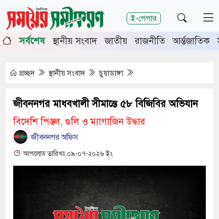
শিরোনাম
ই-পেপার
পূর্তিতে চুয়াডাঙ্গা-মেহেরপুরে জামায়াতের গণমিছিল
চুয়াডাঙ্গা
সর্বশেষ
স্থানীয় সংবাদ
জাতীয়
রাজনীতি
আর্ন্তজাতিক
র সভায় সিনিয়র জেলা জজ রফিকুল ইসলাম
প্রচ্ছদ
স্থানীয় সংবাদ
চুয়াডাঙ্গা
জীবননগর মাধবখালী সীমান্তে ৫৮ বিজিবির অভিযান
বিদেশি পিস্তল, গুলি ও ম্যাগাজিন উদ্ধার
জীবননগর অফিস
আপলোড তারিখঃ ০৯-০৭-২০২৬ ইং