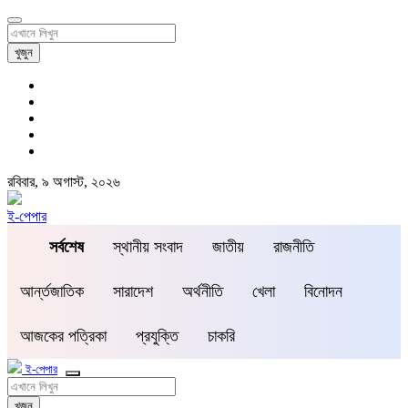
খুজুন
রবিবার, ৯ অগাস্ট, ২০২৬
ই-পেপার
সর্বশেষ
স্থানীয় সংবাদ
জাতীয়
রাজনীতি
আর্ন্তজাতিক
সারাদেশ
অর্থনীতি
খেলা
বিনোদন
আজকের পত্রিকা
প্রযুক্তি
চাকরি
ই-পেপার
খুজুন