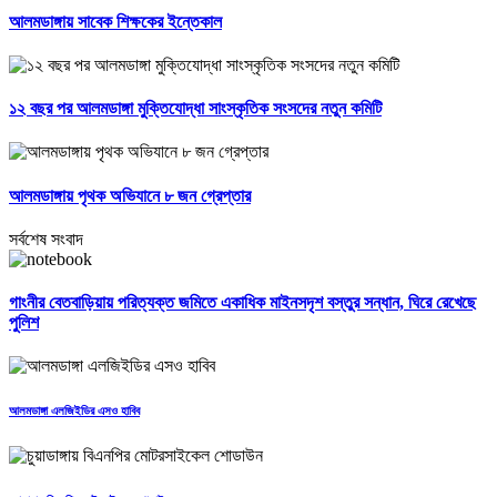
আলমডাঙ্গায় সাবেক শিক্ষকের ইন্তেকাল
১২ বছর পর আলমডাঙ্গা মুক্তিযোদ্ধা সাংস্কৃতিক সংসদের নতুন কমিটি
আলমডাঙ্গায় পৃথক অভিযানে ৮ জন গ্রেপ্তার
সর্বশেষ সংবাদ
গাংনীর বেতবাড়িয়ায় পরিত্যক্ত জমিতে একাধিক মাইনসদৃশ বস্তুর সন্ধান, ঘিরে রেখেছে
পুলিশ
আলমডাঙ্গা এলজিইডির এসও হাবিব