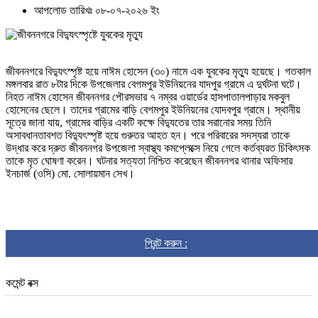
আপলোড তারিখঃ ০৮-০৭-২০২৬ ইং
জীবননগরে বিদ্যুৎস্পৃষ্ট হয়ে নাঈম হোসেন (৩০) নামে এক যুবকের মৃত্যু হয়েছে। গতকাল
মঙ্গলবার রাত ৮টার দিকে উপজেলার বেগমপুর ইউনিয়নের যাদপুর গ্রামে এ দুর্ঘটনা ঘটে।
নিহত নাঈম হোসেন জীবননগর পৌরসভার ৭ নম্বর ওয়ার্ডের হাসপাতালপাড়ার মকবুল
হোসেনের ছেলে। তাদের গ্রামের বাড়ি বেগমপুর ইউনিয়নের যোদবপুর গ্রামে। স্থানীয়
সূত্রে জানা যায়, গ্রামের বাড়ির একটি কক্ষে বিদ্যুতের তার সরানোর সময় তিনি
অসাবধানতাবশত বিদ্যুৎস্পৃষ্ট হয়ে গুরুতর আহত হন। পরে পরিবারের সদস্যরা তাকে
উদ্ধার করে দ্রুত জীবননগর উপজেলা স্বাস্থ্য কমপ্লেক্সে নিয়ে গেলে কর্তব্যরত চিকিৎসক
তাকে মৃত ঘোষণা করেন। ঘটনার সত্যতা নিশ্চিত করেছেন জীবননগর থানার অফিসার
ইনচার্জ (ওসি) মো. সোলায়মান সেখ।
প্রিন্ট করুন :
কমেন্ট বক্স