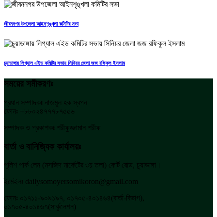
জীবননগর উপজেলা আইনশৃঙ্খলা কমিটির সভা
চুয়াডাঙ্গায় লিগ্যাল এইড কমিটির সভায় সিনিয়র জেলা জজ রফিকুল ইসলাম
সময়ের সমীকরণঃ
প্রধান সম্পাদকঃ নাজমুল হক স্বপন
ফোনঃ +৮৮০২৪৭৭৭৮৭৫৫৬
সম্পাদক ও প্রকাশকঃ শরীফুজ্জামান শরীফ
বার্তা ও বানিজ্যিক কার্যালয়ঃ
পুলিশ পার্ক লেন (মসজিদ মার্কেটের ৩য় তলা) কোর্ট রোড, চুয়াডাঙ্গা।
ইমেইলঃ dailysomoyersomikoron@gmail.com
ফোনঃ ০১৭১১-৯০৯১৯৭, ০১৭০৫-৪০১৪৬৪(বার্তা-বিভাগ),
০১৭০৫-৪০১৪৬৭(সার্কুলেশন)