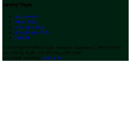
গুরুত্বপূর্ণ লিঙ্কঃ
আমাদের সম্পর্কে
সমীকরণ পরিবার
ট্রামস অ্যান্ড কন্ডিশন
প্রাইভেসি অ্যান্ড পলিসি
সাইটম্যাপ
© সকল কিছুর স্বত্বাধিকারঃ Daily Somoyer Somikoron | আমাদের সাইটের
কোন বিষয়বস্তু অনুমতি ছাড়া কপি করা দণ্ডনীয় অপরাধ
সকল কারিগরী সহযোগিতায়
ISBAH IT