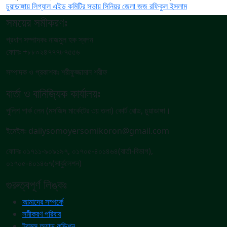
চুয়াডাঙ্গায় লিগ্যাল এইড কমিটির সভায় সিনিয়র জেলা জজ রফিকুল ইসলাম
সময়ের সমীকরণঃ
প্রধান সম্পাদকঃ নাজমুল হক স্বপন
ফোনঃ +৮৮০২৪৭৭৭৮৭৫৫৬
সম্পাদক ও প্রকাশকঃ শরীফুজ্জামান শরীফ
বার্তা ও বানিজ্যিক কার্যালয়ঃ
পুলিশ পার্ক লেন (মসজিদ মার্কেটের ৩য় তলা) কোর্ট রোড, চুয়াডাঙ্গা।
ইমেইলঃ dailysomoyersomikoron@gmail.com
ফোনঃ ০১৭১১-৯০৯১৯৭, ০১৭০৫-৪০১৪৬৪(বার্তা-বিভাগ),
০১৭০৫-৪০১৪৬৭(সার্কুলেশন)
গুরুত্বপূর্ণ লিঙ্কঃ
আমাদের সম্পর্কে
সমীকরণ পরিবার
ট্রামস অ্যান্ড কন্ডিশন