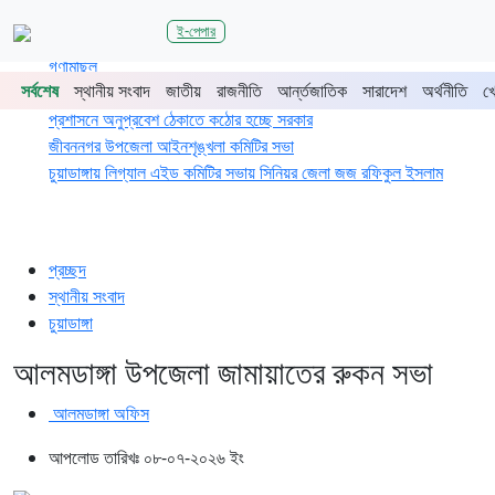
শিরোনাম
ই-পেপার
জুলাই গণঅভ্যুত্থানের দ্বিতীয় বর্ষপূর্তিতে চুয়াডাঙ্গা-মেহেরপুরে জামায়াতের
গণমিছিল
সর্বশেষ
স্থানীয় সংবাদ
জাতীয়
রাজনীতি
আর্ন্তজাতিক
সারাদেশ
অর্থনীতি
খ
চুয়াডাঙ্গায় সওজের বাসভবন ও সড়কের ২৬টি গাছ প্রায় ৫ লাখে নিলামে বিক্রি
প্রশাসনে অনুপ্রবেশ ঠেকাতে কঠোর হচ্ছে সরকার
জীবননগর উপজেলা আইনশৃঙ্খলা কমিটির সভা
চুয়াডাঙ্গায় লিগ্যাল এইড কমিটির সভায় সিনিয়র জেলা জজ রফিকুল ইসলাম
প্রচ্ছদ
স্থানীয় সংবাদ
চুয়াডাঙ্গা
আলমডাঙ্গা উপজেলা জামায়াতের রুকন সভা
আলমডাঙ্গা অফিস
আপলোড তারিখঃ ০৮-০৭-২০২৬ ইং