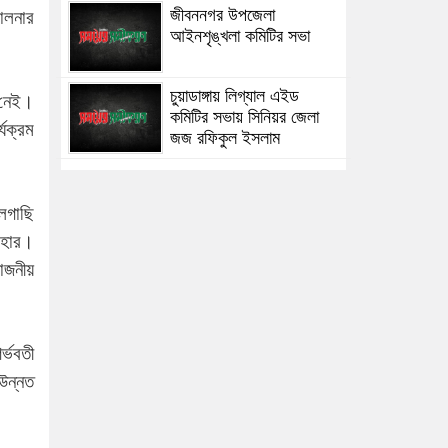
জীবননগর উপজেলা
চালনার
আইনশৃঙ্খলা কমিটির সভা
চুয়াডাঙ্গায় লিগ্যাল এইড
 নেই।
কমিটির সভায় সিনিয়র জেলা
্যক্রম
জজ রফিকুল ইসলাম
লগাছি
নাহার।
য়োজনীয়
র্ভবতী
 উন্নত