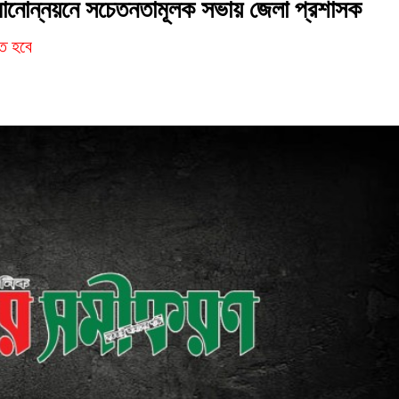
র মানোন্নয়নে সচেতনতামূলক সভায় জেলা প্রশাসক
তে হবে