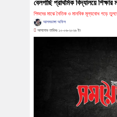
বেলগাছি প্রাথমিক বিদ্যালয়ে শিক্ষা
শিশুদের মাঝে নৈতিক ও মানবিক মূল্যবোধ গড়ে তুল
আলমডাঙ্গা অফিস
আপলোড তারিখঃ ১০-০৬-২০২৬ ইং