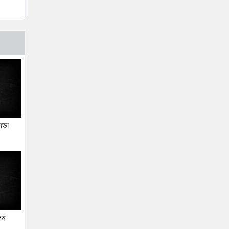
সভা
েন