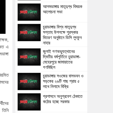
আলমডাঙ্গায় মাতৃদুগ্ধ বিষয়ক
আলোচনা সভা
চুয়াডাঙ্গায় বিশ্ব মাতৃদুগ্ধ
সপ্তাহ উপলক্ষে পুরস্কার
বিতরণ অনুষ্ঠানে ডিসি লুৎফুন
িক্ষক,
নাহার
জিত এ
জুলাই গণঅভ্যুত্থানের
ডাঙ্গা
দ্বিতীয় বর্ষপূর্তিতে চুয়াডাঙ্গা-
মেহেরপুরে জামায়াতের
গণমিছিল
নিয়মিত
চুয়াডাঙ্গায় সওজের বাসভবন ও
সড়কের ২৬টি গাছ প্রায় ৫
িশুদের
লাখে নিলামে বিক্রি
প্রশাসনে অনুপ্রবেশ ঠেকাতে
কঠোর হচ্ছে সরকার
্থীদের
 তিনি