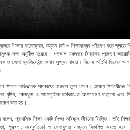
লয়ে শিক্ষার মানোন্নয়ন, উত্তম চর্চা ও শিক্ষাবান্ধব পরিবেশ গড়ে তুলতে শ
মূলক সভা অনুষ্ঠিত হয়েছে। গতকাল মঙ্গলবার বিদ্যালয় প্রাঙ্গণে আয়ো
রশাসক ও জেলা ম্যাজিস্ট্রেট জনাব লুৎফুন নাহার। বিশেষ অতিথি ছিলেন আলম
।
নয়নে শিক্ষক-অভিভাবক সমন্বয়ের গুরুত্ব তুলে ধরেন। এসময় শিক্ষার্থীদের 
কতা বৃদ্ধি, খেলাধুলা ও সাংস্কৃতিক কর্মকাণ্ডে অংশগ্রহণ বাড়ানো এবং শ
্বারোপ করা হয়।
 বলেন, প্রাথমিক শিক্ষা একটি শিশুর ভবিষ্যৎ জীবনের ভিত্তি। তাই শিক্ষার
লতা, শৃঙ্খলা, সংস্কৃতিচর্চা ও খেলাধুলার মাধ্যমে বিকশিত করতে হবে।