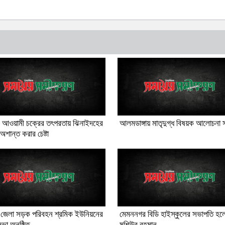
ও আওয়ামী চক্রের তৎপরতায় ঝিনাইদহের
আলমডাঙ্গায় মাতৃদুগ্ধ বিষয়ক আলোচনা 
অশান্ত করার চেষ্টা
্গা জেলা সড়ক পরিবহন শ্রমিক ইউনিয়নের
মেমননগর বিডি হাইস্কুলের সভাপতি হল
ভা অনুষ্ঠিত
মশিউর রহমান