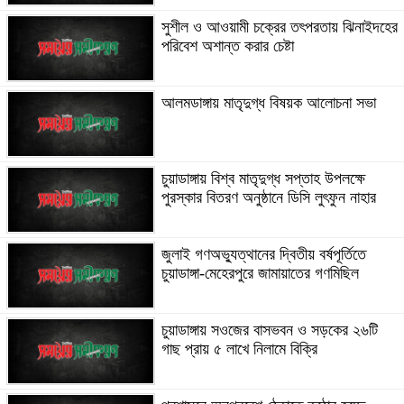
সুশীল ও আওয়ামী চক্রের তৎপরতায় ঝিনাইদহের
পরিবেশ অশান্ত করার চেষ্টা
আলমডাঙ্গায় মাতৃদুগ্ধ বিষয়ক আলোচনা সভা
চুয়াডাঙ্গায় বিশ্ব মাতৃদুগ্ধ সপ্তাহ উপলক্ষে
পুরস্কার বিতরণ অনুষ্ঠানে ডিসি লুৎফুন নাহার
জুলাই গণঅভ্যুত্থানের দ্বিতীয় বর্ষপূর্তিতে
চুয়াডাঙ্গা-মেহেরপুরে জামায়াতের গণমিছিল
চুয়াডাঙ্গায় সওজের বাসভবন ও সড়কের ২৬টি
গাছ প্রায় ৫ লাখে নিলামে বিক্রি