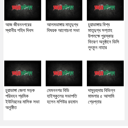
আজ জীবননগরের
আলমডাঙ্গায় মাতৃদুগ্ধ
চুয়াডাঙ্গায় বিশ্ব
স্থানীয় শহিদ দিবস
বিষয়ক আলোচনা সভা
মাতৃদুগ্ধ সপ্তাহ
উপলক্ষে পুরস্কার
বিতরণ অনুষ্ঠানে ডিসি
লুৎফুন নাহার
চুয়াডাঙ্গা জেলা সড়ক
মেমননগর বিডি
দামুড়হুদায় বিভিন্ন
পরিবহন শ্রমিক
হাইস্কুলের সভাপতি
মামলার ৫ আসামি
ইউনিয়নের মাসিক সভা
হলেন মশিউর রহমান
গ্রেপ্তার
অনুষ্ঠিত