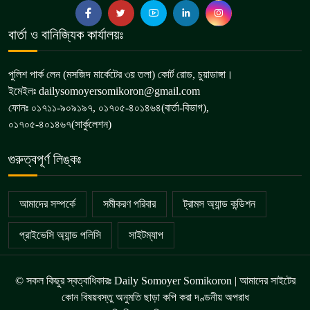
বার্তা ও বানিজ্যিক কার্যালয়ঃ
পুলিশ পার্ক লেন (মসজিদ মার্কেটের ৩য় তলা) কোর্ট রোড, চুয়াডাঙ্গা।
ইমেইলঃ dailysomoyersomikoron@gmail.com
ফোনঃ ০১৭১১-৯০৯১৯৭, ০১৭০৫-৪০১৪৬৪(বার্তা-বিভাগ),
০১৭০৫-৪০১৪৬৭(সার্কুলেশন)
গুরুত্বপূর্ণ লিঙ্কঃ
আমাদের সম্পর্কে
সমীকরণ পরিবার
ট্রামস অ্যান্ড কন্ডিশন
প্রাইভেসি অ্যান্ড পলিসি
সাইটম্যাপ
© সকল কিছুর স্বত্বাধিকারঃ Daily Somoyer Somikoron | আমাদের সাইটের
কোন বিষয়বস্তু অনুমতি ছাড়া কপি করা দণ্ডনীয় অপরাধ