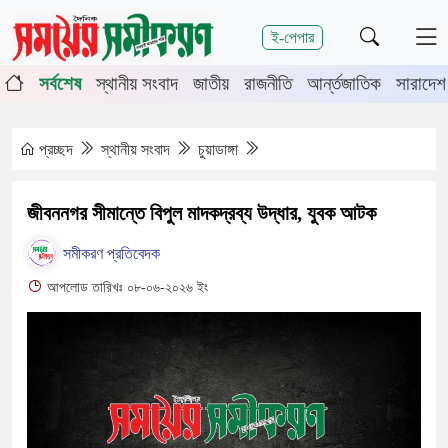
শিরোনাম
ই-পেপার
িতে চুয়াডাঙ্গা-মেহেরপুরে জামায়াতের গণমিছিল
চুয়াডাঙ্গায় সওজের বাসভবন
সর্বশেষ
স্থানীয় সংবাদ
জাতীয়
রাজনীতি
আর্ন্তজাতিক
সারাদেশ
প্রচ্ছদ
স্থানীয় সংবাদ
চুয়াডাঙ্গা
জীবননগর সীমান্তে বিপুল মাদকদ্রব্য উদ্ধার, যুবক আটক
সমীকরণ প্রতিবেদক
আপলোড তারিখঃ ০৮-০৬-২০২৬ ইং