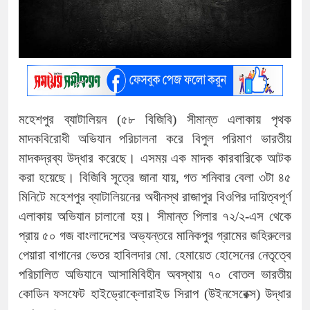
মহেশপুর ব্যাটালিয়ন (৫৮ বিজিবি) সীমান্ত এলাকায় পৃথক
মাদকবিরোধী অভিযান পরিচালনা করে বিপুল পরিমাণ ভারতীয়
মাদকদ্রব্য উদ্ধার করেছে। এসময় এক মাদক কারবারিকে আটক
করা হয়েছে। বিজিবি সূত্রে জানা যায়, গত শনিবার বেলা ৩টা ৪৫
মিনিটে মহেশপুর ব্যাটালিয়নের অধীনস্থ রাজাপুর বিওপির দায়িত্বপূর্ণ
এলাকায় অভিযান চালানো হয়। সীমান্ত পিলার ৭২/২-এস থেকে
প্রায় ৫০ গজ বাংলাদেশের অভ্যন্তরে মানিকপুর গ্রামের জহিরুলের
পেয়ারা বাগানের ভেতর হাবিলদার মো. হেমায়েত হোসেনের নেতৃত্বে
পরিচালিত অভিযানে আসামিবিহীন অবস্থায় ৭০ বোতল ভারতীয়
কোডিন ফসফেট হাইড্রোক্লোরাইড সিরাপ (উইনসেরেক্স) উদ্ধার