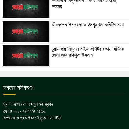
প্রশাসনে অনুপ্রবেশ ঠেকাতে কঠোর হচ্ছে
সরকার
জীবননগর উপজেলা আইনশৃঙ্খলা কমিটির সভা
চুয়াডাঙ্গায় লিগ্যাল এইড কমিটির সভায় সিনিয়র
জেলা জজ রফিকুল ইসলাম
সময়ের সমীকরণঃ
প্রধান সম্পাদকঃ নাজমুল হক স্বপন
ফোনঃ +৮৮০২৪৭৭৭৮৭৫৫৬
সম্পাদক ও প্রকাশকঃ শরীফুজ্জামান শরীফ