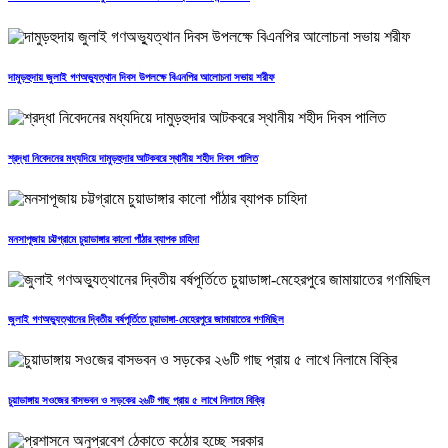
দামুড়হুদায় জুলাই গণঅভ্যুত্থান দিবস উপলক্ষে বিএনপির আলোচনা সভায় শরীফ
শ্রদ্ধা নিবেদনের মধ্যদিয়ে দামুড়হুদার আটকবরে স্থানীয় শহীদ দিবস পালিত
মনসাপূজায় চট্টগ্রামে চুয়াডাঙ্গার কালো পাঁঠার ব্যাপক চাহিদা
জুলাই গণঅভ্যুত্থানের দ্বিতীয় বর্ষপূর্তিতে চুয়াডাঙ্গা-মেহেরপুরে জামায়াতের গণমিছিল
চুয়াডাঙ্গায় সওজের বাসভবন ও সড়কের ২৬টি গাছ প্রায় ৫ লাখে নিলামে বিক্রি