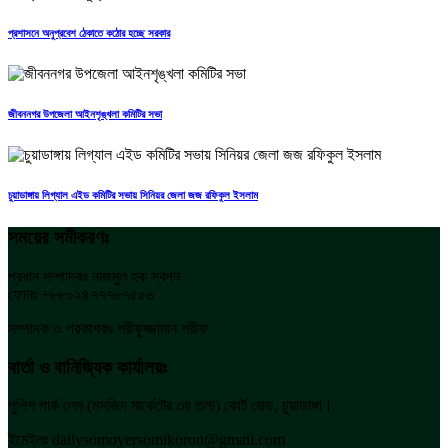
প্রশাসনে অনুপ্রবেশ ঠেকাতে কঠোর হচ্ছে সরকার
জীবননগর উপজেলা আইনশৃঙ্খলা কমিটির সভা
চুয়াডাঙ্গায় লিগ্যাল এইড কমিটির সভায় সিনিয়র জেলা জজ রফিকুল ইসলাম
সময়ের সমীকরণঃ
প্রধান সম্পাদকঃ নাজমুল হক স্বপন
ফোনঃ +৮৮০২৪৭৭৭৮৭৫৫৬
সম্পাদক ও প্রকাশকঃ শরীফুজ্জামান শরীফ
বার্তা ও বানিজ্যিক কার্যালয়ঃ
পুলিশ পার্ক লেন (মসজিদ মার্কেটের ৩য় তলা) কোর্ট রোড, চুয়াডাঙ্গা।
ইমেইলঃ dailysomoyersomikoron@gmail.com