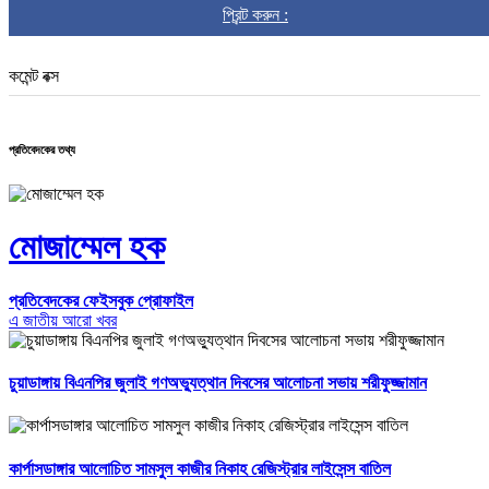
প্রিন্ট করুন :
কমেন্ট বক্স
প্রতিবেদকের তথ্য
মোজাম্মেল হক
প্রতিবেদকের ফেইসবুক প্রোফাইল
এ জাতীয় আরো খবর
চুয়াডাঙ্গায় বিএনপির জুলাই গণঅভ্যুত্থান দিবসের আলোচনা সভায় শরীফুজ্জামান
কার্পাসডাঙ্গার আলোচিত সামসুল কাজীর নিকাহ রেজিস্ট্রার লাইসেন্স বাতিল