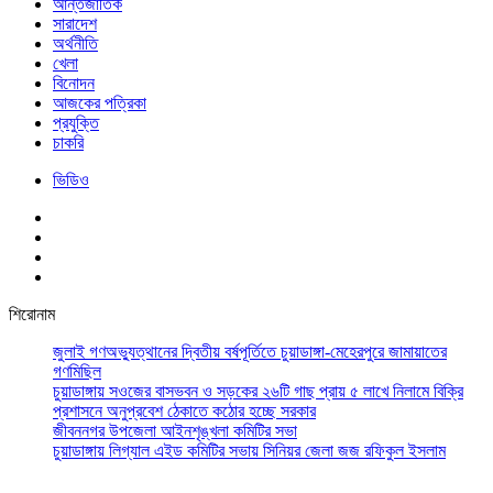
আর্ন্তজাতিক
সারাদেশ
অর্থনীতি
খেলা
বিনোদন
আজকের পত্রিকা
প্রযুক্তি
চাকরি
ভিডিও
শিরোনাম
জুলাই গণঅভ্যুত্থানের দ্বিতীয় বর্ষপূর্তিতে চুয়াডাঙ্গা-মেহেরপুরে জামায়াতের
গণমিছিল
চুয়াডাঙ্গায় সওজের বাসভবন ও সড়কের ২৬টি গাছ প্রায় ৫ লাখে নিলামে বিক্রি
প্রশাসনে অনুপ্রবেশ ঠেকাতে কঠোর হচ্ছে সরকার
জীবননগর উপজেলা আইনশৃঙ্খলা কমিটির সভা
চুয়াডাঙ্গায় লিগ্যাল এইড কমিটির সভায় সিনিয়র জেলা জজ রফিকুল ইসলাম