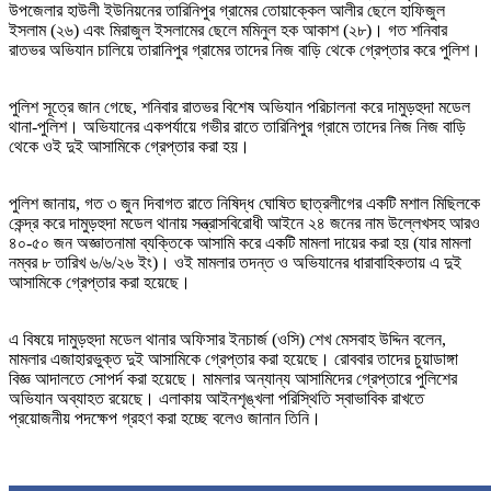
উপজেলার হাউলী ইউনিয়নের তারিনিপুর গ্রামের তোয়াক্কেল আলীর ছেলে হাফিজুল
ইসলাম (২৬) এবং মিরাজুল ইসলামের ছেলে মমিনুল হক আকাশ (২৮)। গত শনিবার
রাতভর অভিযান চালিয়ে তারানিপুর গ্রামের তাদের নিজ বাড়ি থেকে গ্রেপ্তার করে পুলিশ।
পুলিশ সূত্রে জান গেছে, শনিবার রাতভর বিশেষ অভিযান পরিচালনা করে দামুড়হুদা মডেল
থানা-পুলিশ। অভিযানের একপর্যায়ে গভীর রাতে তারিনিপুর গ্রামে তাদের নিজ নিজ বাড়ি
থেকে ওই দুই আসামিকে গ্রেপ্তার করা হয়।
পুলিশ জানায়, গত ৩ জুন দিবাগত রাতে নিষিদ্ধ ঘোষিত ছাত্রলীগের একটি মশাল মিছিলকে
কেন্দ্র করে দামুড়হুদা মডেল থানায় সন্ত্রাসবিরোধী আইনে ২৪ জনের নাম উল্লেখসহ আরও
৪০-৫০ জন অজ্ঞাতনামা ব্যক্তিকে আসামি করে একটি মামলা দায়ের করা হয় (যার মামলা
নম্বর ৮ তারিখ ৬/৬/২৬ ইং)। ওই মামলার তদন্ত ও অভিযানের ধারাবাহিকতায় এ দুই
আসামিকে গ্রেপ্তার করা হয়েছে।
এ বিষয়ে দামুড়হুদা মডেল থানার অফিসার ইনচার্জ (ওসি) শেখ মেসবাহ উদ্দিন বলেন,
মামলার এজাহারভুক্ত দুই আসামিকে গ্রেপ্তার করা হয়েছে। রোববার তাদের চুয়াডাঙ্গা
বিজ্ঞ আদালতে সোপর্দ করা হয়েছে। মামলার অন্যান্য আসামিদের গ্রেপ্তারে পুলিশের
অভিযান অব্যাহত রয়েছে। এলাকায় আইনশৃঙ্খলা পরিস্থিতি স্বাভাবিক রাখতে
প্রয়োজনীয় পদক্ষেপ গ্রহণ করা হচ্ছে বলেও জানান তিনি।