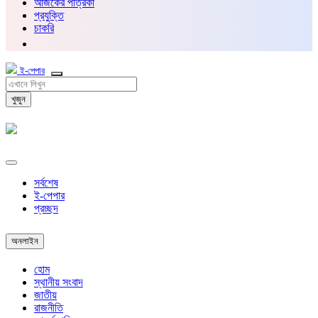
আজকের পত্রিকা
প্রযুক্তি
চাকরি
ই-পেপার
খুজুন
সর্বশেষ
ই-পেপার
প্রচ্ছদ
অনলাইন
হোম
স্থানীয় সংবাদ
জাতীয়
রাজনীতি