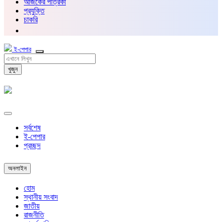
আজকের পত্রিকা
প্রযুক্তি
চাকরি
ই-পেপার
খুজুন
সর্বশেষ
ই-পেপার
প্রচ্ছদ
অনলাইন
হোম
স্থানীয় সংবাদ
জাতীয়
রাজনীতি