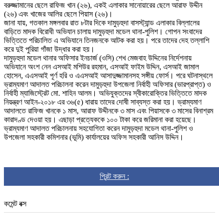
বরুজ্জামানের ছেলে রাফিজ খান (২৬), একই এলাকার সানোয়ারের ছেলে আরাফ উদ্দীন
(২৬) এবং খাজের আলির ছেলে পিয়াস (২৬)।
জানা যায়, গতকাল মঙ্গলবার রাত ৮টার দিকে দামুড়হুদা বাসস্ট্যান্ড এলাকার বিল্লালের
বাড়িতে মাদক বিরোধী অভিযান চালায় দামুড়হুদা মডেল থানা-পুলিশ। গোপন সংবাদের
ভিত্তিতে পরিচালিত এ অভিযানে তিনজনকে আটক করা হয়। পরে তাদের দেহ তল্লাশি
করে দুই পুরিয়া গাঁজা উদ্ধার করা হয়।
দামুড়হুদা মডেল থানার অফিসার ইনচার্জ (ওসি) শেখ মেজবাহ উদ্দিনের নির্দেশনায়
অভিযানে অংশ নেন এসআই মশিউর রহমান, এসআই ফাইম উদ্দিন, এসআই জামাল
হোসেন, এএসআই পূর্ণ হরি ও এএসআই আসাদুজ্জামানসহ সঙ্গীয় ফোর্স। পরে ঘটনাস্থলে
ভ্রাম্যমাণ আদালত পরিচালনা করেন দামুড়হুদা উপজেলা নির্বাহী অফিসার (ভারপ্রাপ্ত) ও
নির্বাহী ম্যাজিস্ট্রেট মো. শাহিন আলম। অভিযুক্তদের স্বীকারোক্তির ভিত্তিতে মাদক
নিয়ন্ত্রণ আইন-২০১৮ এর ৩৬(৫) ধারায় তাদের দোষী সাব্যস্ত করা হয়। ভ্রাম্যমাণ
আদালতে রাফিজ খানকে ১ মাস, আরাফ উদ্দীনকে ৩ মাস এবং পিয়াসকে ৩ মাসের বিনাশ্রম
কারাদণ্ড দেওয়া হয়। এছাড়া প্রত্যেককে ১০০ টাকা করে জরিমানা করা হয়েছে।
ভ্রাম্যমাণ আদালত পরিচালনায় সহযোগিতা করেন দামুড়হুদা মডেল থানা-পুলিশ ও
উপজেলা সহকারী কমিশনার (ভূমি) কার্যালয়ের অফিস সহকারী আনিস উদ্দিন।
প্রিন্ট করুন :
কমেন্ট বক্স