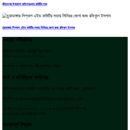
জীবননগর উপজেলা আইনশৃঙ্খলা কমিটির সভা
চুয়াডাঙ্গায় লিগ্যাল এইড কমিটির সভায় সিনিয়র জেলা জজ রফিকুল ইসলাম
সময়ের সমীকরণঃ
প্রধান সম্পাদকঃ নাজমুল হক স্বপন
ফোনঃ +৮৮০২৪৭৭৭৮৭৫৫৬
সম্পাদক ও প্রকাশকঃ শরীফুজ্জামান শরীফ
বার্তা ও বানিজ্যিক কার্যালয়ঃ
পুলিশ পার্ক লেন (মসজিদ মার্কেটের ৩য় তলা) কোর্ট রোড, চুয়াডাঙ্গা।
ইমেইলঃ dailysomoyersomikoron@gmail.com
ফোনঃ ০১৭১১-৯০৯১৯৭, ০১৭০৫-৪০১৪৬৪(বার্তা-বিভাগ),
০১৭০৫-৪০১৪৬৭(সার্কুলেশন)
গুরুত্বপূর্ণ লিঙ্কঃ