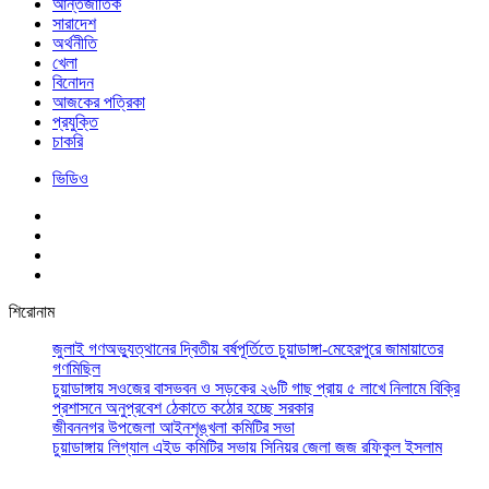
আর্ন্তজাতিক
সারাদেশ
অর্থনীতি
খেলা
বিনোদন
আজকের পত্রিকা
প্রযুক্তি
চাকরি
ভিডিও
শিরোনাম
জুলাই গণঅভ্যুত্থানের দ্বিতীয় বর্ষপূর্তিতে চুয়াডাঙ্গা-মেহেরপুরে জামায়াতের
গণমিছিল
চুয়াডাঙ্গায় সওজের বাসভবন ও সড়কের ২৬টি গাছ প্রায় ৫ লাখে নিলামে বিক্রি
প্রশাসনে অনুপ্রবেশ ঠেকাতে কঠোর হচ্ছে সরকার
জীবননগর উপজেলা আইনশৃঙ্খলা কমিটির সভা
চুয়াডাঙ্গায় লিগ্যাল এইড কমিটির সভায় সিনিয়র জেলা জজ রফিকুল ইসলাম