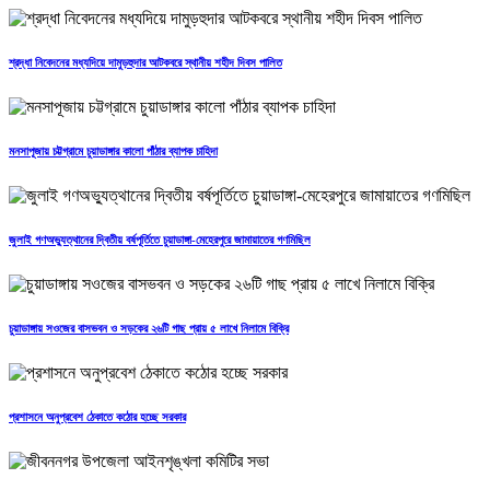
শ্রদ্ধা নিবেদনের মধ্যদিয়ে দামুড়হুদার আটকবরে স্থানীয় শহীদ দিবস পালিত
মনসাপূজায় চট্টগ্রামে চুয়াডাঙ্গার কালো পাঁঠার ব্যাপক চাহিদা
জুলাই গণঅভ্যুত্থানের দ্বিতীয় বর্ষপূর্তিতে চুয়াডাঙ্গা-মেহেরপুরে জামায়াতের গণমিছিল
চুয়াডাঙ্গায় সওজের বাসভবন ও সড়কের ২৬টি গাছ প্রায় ৫ লাখে নিলামে বিক্রি
প্রশাসনে অনুপ্রবেশ ঠেকাতে কঠোর হচ্ছে সরকার