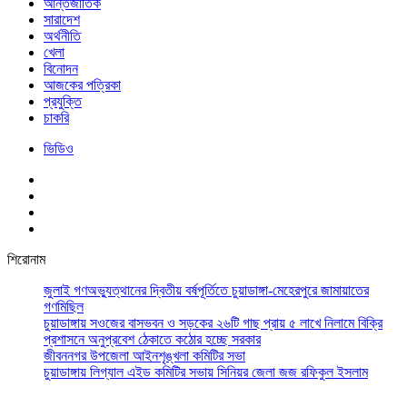
আর্ন্তজাতিক
সারাদেশ
অর্থনীতি
খেলা
বিনোদন
আজকের পত্রিকা
প্রযুক্তি
চাকরি
ভিডিও
শিরোনাম
জুলাই গণঅভ্যুত্থানের দ্বিতীয় বর্ষপূর্তিতে চুয়াডাঙ্গা-মেহেরপুরে জামায়াতের
গণমিছিল
চুয়াডাঙ্গায় সওজের বাসভবন ও সড়কের ২৬টি গাছ প্রায় ৫ লাখে নিলামে বিক্রি
প্রশাসনে অনুপ্রবেশ ঠেকাতে কঠোর হচ্ছে সরকার
জীবননগর উপজেলা আইনশৃঙ্খলা কমিটির সভা
চুয়াডাঙ্গায় লিগ্যাল এইড কমিটির সভায় সিনিয়র জেলা জজ রফিকুল ইসলাম