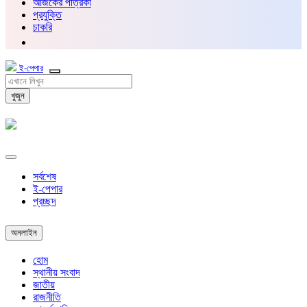
আজকের পত্রিকা
প্রযুক্তি
চাকরি
ই-পেপার
খুজুন
সর্বশেষ
ই-পেপার
প্রচ্ছদ
অনলাইন
হোম
স্থানীয় সংবাদ
জাতীয়
রাজনীতি