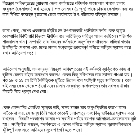
নিয়ন্ত্রণ অধিদপ্তরের চুয়াডাঙ্গা জেলা কার্যালয়ের পরিদর্শক শাহজালাল খানকে ঢাকায়
সংযুক্ত (ক্লোজড) করা হয়েছে। গত সোমবার (১ জুন) তাকে ঢাকায় ক্লোজড করা হয়
বলে নিশ্চিত করেছেন চুয়াডাঙ্গা জেলা কার্যালয়ের উপ-পরিচালক রফিকুল ইসলাম।
জানা গেছে, দেশের একমাত্র রাষ্ট্রীয় মদ উৎপাদনকারী প্রতিষ্ঠান দর্শনা কেরু অ্যান্ড
কোম্পানির ডিস্টিলারি বিভাগে দীর্ঘদিন ধরে অতিরিক্ত দায়িত্ব পালন করছিলেন পরিদর্শক
শাহজালাল খান। সম্প্রতি তার বিরুদ্ধে কর্মস্থলে অনুপস্থিত থাকলেও হাজিরা খাতায়
উপস্থিতি দেখানো এবং মদের চালান সংক্রান্ত গুরুত্বপূর্ণ নথিতে অগ্রিম স্বাক্ষর করে
রাখার অভিযোগ ওঠে।
অভিযোগ অনুযায়ী, মাদকদ্রব্য নিয়ন্ত্রণ অধিদপ্তরের এই কর্মকর্তা ব্যক্তিগত কাজ বা
ছুটিতে জেলার বাইরে অবস্থান করলেও কেরুর কিছু নথিপত্রে তার স্বাক্ষর পাওয়া যায়।
গত ১৮ ও ১৯ মে তিনি নৈমিত্তিক ছুটিতে ছিলেন বলে সংশ্লিষ্ট সূত্র জানিয়েছে। তবে
ওই সময় কেরু থেকে পাঠানো মদের চালান সংক্রান্ত কাগজপত্রে তার স্বাক্ষর থাকার
বিষয়টি নিয়ে প্রশ্ন দেখা দেয়।
কেরু কোম্পানির একাধিক সূত্রের দাবি, মদের চালান তার অনুপস্থিতির কারণে যাতে
আটকে না যায়, সে জন্য তিনি আগে থেকেই চালানপত্র এবং কিছু ভাউচারে স্বাক্ষর করে
রাখতেন। বিষয়টি প্রকাশ্যে আসার পর স্থানীয় পর্যায়ে ব্যাপক আলোচনা-সমালোচনার সৃষ্টি
হয়। সংশ্লিষ্টরা বলছেন, স্পর্শকাতর এ ধরনের নথিতে অগ্রিম স্বাক্ষর প্রশাসনিকভাবে
ঝুঁকিপূর্ণ এবং এতে অনিয়মের সুযোগ তৈরি হতে পারে।