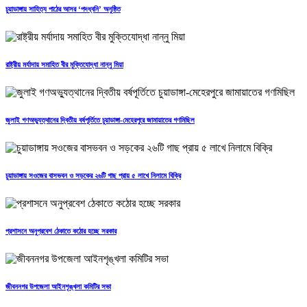
চুয়াডাঙ্গায় সাহিত্য পাঠের আসর ‘পদধ্বনি’ অনুষ্ঠিত
রাষ্ট্রীয় মর্যাদায় সমাহিত বীর মুক্তিযোদ্ধা নান্নু মিয়া
জুলাই গণঅভ্যুত্থানের দ্বিতীয় বর্ষপূর্তিতে চুয়াডাঙ্গা-মেহেরপুরে জামায়াতের গণমিছিল
চুয়াডাঙ্গায় সওজের বাসভবন ও সড়কের ২৬টি গাছ প্রায় ৫ লাখে নিলামে বিক্রি
প্রশাসনে অনুপ্রবেশ ঠেকাতে কঠোর হচ্ছে সরকার
জীবননগর উপজেলা আইনশৃঙ্খলা কমিটির সভা