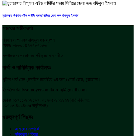
চুয়াডাঙ্গায় লিগ্যাল এইড কমিটির সভায় সিনিয়র জেলা জজ রফিকুল ইসলাম
সময়ের সমীকরণঃ
প্রধান সম্পাদকঃ নাজমুল হক স্বপন
ফোনঃ +৮৮০২৪৭৭৭৮৭৫৫৬
সম্পাদক ও প্রকাশকঃ শরীফুজ্জামান শরীফ
বার্তা ও বানিজ্যিক কার্যালয়ঃ
পুলিশ পার্ক লেন (মসজিদ মার্কেটের ৩য় তলা) কোর্ট রোড, চুয়াডাঙ্গা।
ইমেইলঃ dailysomoyersomikoron@gmail.com
ফোনঃ ০১৭১১-৯০৯১৯৭, ০১৭০৫-৪০১৪৬৪(বার্তা-বিভাগ),
০১৭০৫-৪০১৪৬৭(সার্কুলেশন)
গুরুত্বপূর্ণ লিঙ্কঃ
আমাদের সম্পর্কে
সমীকরণ পরিবার