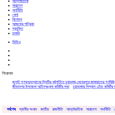
আর্ন্তজাতিক
সারাদেশ
অর্থনীতি
খেলা
বিনোদন
আজকের পত্রিকা
প্রযুক্তি
চাকরি
ভিডিও
শিরোনাম
জুলাই গণঅভ্যুত্থানের দ্বিতীয় বর্ষপূর্তিতে চুয়াডাঙ্গা-মেহেরপুরে জামায়াতের গণমিছ
জীবননগর উপজেলা আইনশৃঙ্খলা কমিটির সভা
চুয়াডাঙ্গায় লিগ্যাল এইড কমিট
সর্বশেষ
স্থানীয় সংবাদ
জাতীয়
রাজনীতি
আর্ন্তজাতিক
সারাদেশ
অর্থনীতি