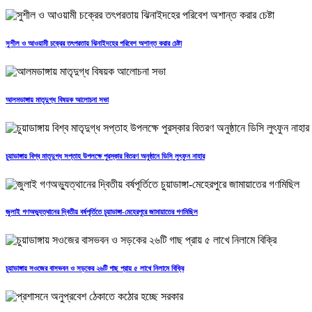
সুশীল ও আওয়ামী চক্রের তৎপরতায় ঝিনাইদহের পরিবেশ অশান্ত করার চেষ্টা
আলমডাঙ্গায় মাতৃদুগ্ধ বিষয়ক আলোচনা সভা
চুয়াডাঙ্গায় বিশ্ব মাতৃদুগ্ধ সপ্তাহ উপলক্ষে পুরস্কার বিতরণ অনুষ্ঠানে ডিসি লুৎফুন নাহার
জুলাই গণঅভ্যুত্থানের দ্বিতীয় বর্ষপূর্তিতে চুয়াডাঙ্গা-মেহেরপুরে জামায়াতের গণমিছিল
চুয়াডাঙ্গায় সওজের বাসভবন ও সড়কের ২৬টি গাছ প্রায় ৫ লাখে নিলামে বিক্রি