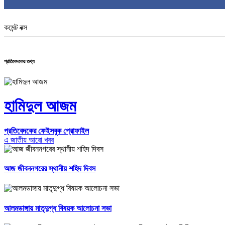
কমেন্ট বক্স
প্রতিবেদকের তথ্য
হামিদুল আজম
প্রতিবেদকের ফেইসবুক প্রোফাইল
এ জাতীয় আরো খবর
আজ জীবননগরের স্থানীয় শহিদ দিবস
আলমডাঙ্গায় মাতৃদুগ্ধ বিষয়ক আলোচনা সভা