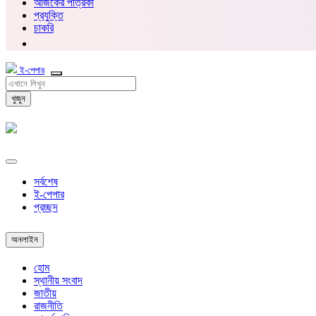
আজকের পত্রিকা
প্রযুক্তি
চাকরি
ই-পেপার
খুজুন
সর্বশেষ
ই-পেপার
প্রচ্ছদ
অনলাইন
হোম
স্থানীয় সংবাদ
জাতীয়
রাজনীতি