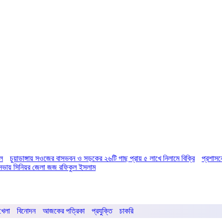
িল
চুয়াডাঙ্গায় সওজের বাসভবন ও সড়কের ২৬টি গাছ প্রায় ৫ লাখে নিলামে বিক্রি
প্রশাসন
ির সভায় সিনিয়র জেলা জজ রফিকুল ইসলাম
খেলা
বিনোদন
আজকের পত্রিকা
প্রযুক্তি
চাকরি