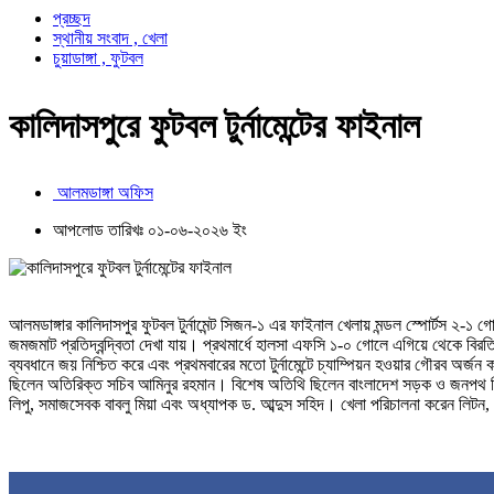
প্রচ্ছদ
স্থানীয় সংবাদ , খেলা
চুয়াডাঙ্গা , ফুটবল
কালিদাসপুরে ফুটবল টুর্নামেন্টের ফাইনাল
আলমডাঙ্গা অফিস
আপলোড তারিখঃ ০১-০৬-২০২৬ ইং
আলমডাঙ্গার কালিদাসপুর ফুটবল টুর্নামেন্ট সিজন-১ এর ফাইনাল খেলায় মন্ডল স্পোর্টস ২-১
জমজমাট প্রতিদ্বন্দ্বিতা দেখা যায়। প্রথমার্ধে হালসা এফসি ১-০ গোলে এগিয়ে থেকে বিরত
ব্যবধানে জয় নিশ্চিত করে এবং প্রথমবারের মতো টুর্নামেন্টে চ্যাম্পিয়ন হওয়ার গৌরব অর্
ছিলেন অতিরিক্ত সচিব আমিনুর রহমান। বিশেষ অতিথি ছিলেন বাংলাদেশ সড়ক ও জনপথ বিভাগের 
লিপু, সমাজসেবক বাবলু মিয়া এবং অধ্যাপক ড. আব্দুস সহিদ। খেলা পরিচালনা করেন লিটন,