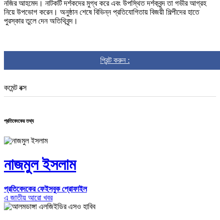
নজির আহমেদ। নাটকটি দর্শকদের মুগ্ধ করে এবং উপস্থিত দর্শকবৃন্দ তা গভীর আগ্রহ
নিয়ে উপভোগ করেন। অনুষ্ঠান শেষে বিভিন্ন প্রতিযোগিতায় বিজয়ী শিল্পীদের হাতে
পুরস্কার তুলে দেন অতিথিবৃন্দ।
প্রিন্ট করুন :
কমেন্ট বক্স
প্রতিবেদকের তথ্য
নাজমুল ইসলাম
প্রতিবেদকের ফেইসবুক প্রোফাইল
এ জাতীয় আরো খবর