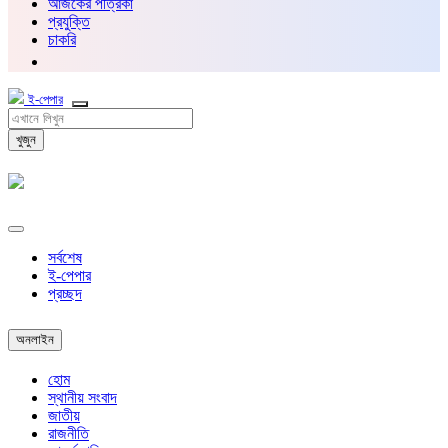
আজকের পত্রিকা
প্রযুক্তি
চাকরি
ই-পেপার
খুজুন
সর্বশেষ
ই-পেপার
প্রচ্ছদ
অনলাইন
হোম
স্থানীয় সংবাদ
জাতীয়
রাজনীতি