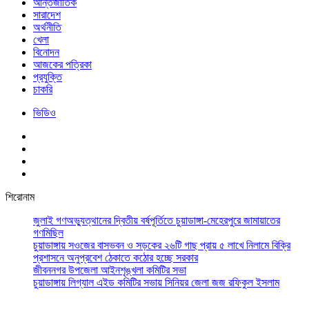
আর্ন্তজাতিক
সারাদেশ
অর্থনীতি
খেলা
বিনোদন
আজকের পত্রিকা
প্রযুক্তি
চাকরি
ভিডিও
শিরোনাম
জুলাই গণঅভ্যুত্থানের দ্বিতীয় বর্ষপূর্তিতে চুয়াডাঙ্গা-মেহেরপুরে জামায়াতের
গণমিছিল
চুয়াডাঙ্গায় সওজের বাসভবন ও সড়কের ২৬টি গাছ প্রায় ৫ লাখে নিলামে বিক্রি
প্রশাসনে অনুপ্রবেশ ঠেকাতে কঠোর হচ্ছে সরকার
জীবননগর উপজেলা আইনশৃঙ্খলা কমিটির সভা
চুয়াডাঙ্গায় লিগ্যাল এইড কমিটির সভায় সিনিয়র জেলা জজ রফিকুল ইসলাম