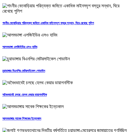
গাংনীর বেতবাড়িয়ায় পরিত্যক্ত জমিতে একাধিক মাইনসদৃশ বস্তুর সন্ধান, ঘিরে রেখেছে পুলিশ
আলমডাঙ্গা এলজিইডির এসও হাবিব
চুয়াডাঙ্গায় বিএনপির মোটরসাইকেল শোডাউন
অবৈধভাবেই চলছে হেলথ কেয়ার ডায়াগনস্টিক
আলমডাঙ্গায় সাবেক শিক্ষকের ইন্তেকাল