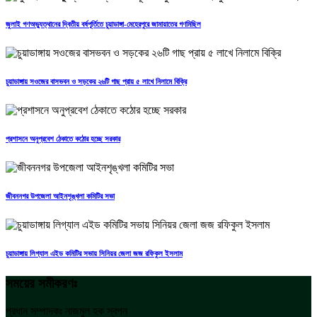
জুলাই গণঅভ্যুত্থানের দ্বিতীয় বর্ষপূর্তিতে চুয়াডাঙ্গা-মেহেরপুরে জামায়াতের গণমিছিল
চুয়াডাঙ্গায় সওজের বাসভবন ও সড়কের ২৬টি গাছ প্রায় ৫ লাখে নিলামে বিক্রি
প্রশাসনে অনুপ্রবেশ ঠেকাতে কঠোর হচ্ছে সরকার
জীবননগর উপজেলা আইনশৃঙ্খলা কমিটির সভা
চুয়াডাঙ্গায় লিগ্যাল এইড কমিটির সভায় সিনিয়র জেলা জজ রফিকুল ইসলাম
সময়ের সমীকরণঃ
প্রধান সম্পাদকঃ নাজমুল হক স্বপন