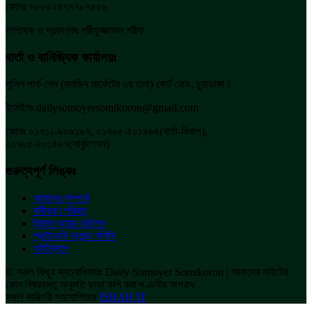
ফোনঃ +৮৮০২৪৭৭৭৮৭৫৫৬
সম্পাদক ও প্রকাশকঃ শরীফুজ্জামান শরীফ
বার্তা ও বানিজ্যিক কার্যালয়ঃ
পুলিশ পার্ক লেন (মসজিদ মার্কেটের ৩য় তলা) কোর্ট রোড, চুয়াডাঙ্গা।
ইমেইলঃ dailysomoyersomikoron@gmail.com
ফোনঃ ০১৭১১-৯০৯১৯৭, ০১৭০৫-৪০১৪৬৪(বার্তা-বিভাগ),
০১৭০৫-৪০১৪৬৭(সার্কুলেশন)
গুরুত্বপূর্ণ লিঙ্কঃ
আমাদের সম্পর্কে
সমীকরণ পরিবার
ট্রামস অ্যান্ড কন্ডিশন
প্রাইভেসি অ্যান্ড পলিসি
সাইটম্যাপ
© সকল কিছুর স্বত্বাধিকারঃ Daily Somoyer Somikoron | আমাদের সাইটের
কোন বিষয়বস্তু অনুমতি ছাড়া কপি করা দণ্ডনীয় অপরাধ
সকল কারিগরী সহযোগিতায়
ISBAH IT