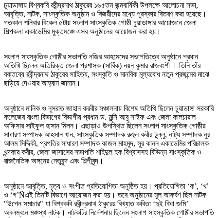
চুয়াডাঙ্গায় বিশ্বকবি রবীন্দ্রনাথ ঠাকুরের ১৬৫তম জন্মবার্ষিকী উপলক্ষে আলোচনা সভা,
আবৃত্তি, নাটক, সাংস্কৃতিক অনুষ্ঠান ও বিজয়ীদের মধ্যে পুরস্কার বিতরণ করা হয়েছে।
গতকাল শনিবার বিকেল ৫টায় সংলাপ সাংস্কৃতিক গোষ্ঠী চুয়াডাঙ্গার আয়োজনে জেলা
শিল্পকলা একাডেমির মুক্তমঞ্চে এসব অনুষ্ঠানের আয়োজন করা হয়।
সংলাপ সাংস্কৃতিক গোষ্ঠীর সভাপতি নজির আহমেদের সভাপতিত্বে অনুষ্ঠানে প্রধান
অতিথি ছিলেন অতিরিক্ত জেলা প্রশাসক (সার্বিক) নয়ন কুমার রাজবংশী । তিনি তাঁর
বক্তব্যে রবীন্দ্রনাথ ঠাকুরের সাহিত্য, সংস্কৃতি ও মানবিক মূল্যবোধ নতুন প্রজন্মের মাঝে
ছড়িয়ে দেওয়ার আহ্বান জানান।
অনুষ্ঠানে মানিক ও নুসরাত জাহান করবীর সঞ্চালনায় বিশেষ অতিথি ছিলেন চুয়াডাঙ্গা সরকারি
কলেজের বাংলা বিভাগের বিভাগীয় প্রধান ড. মুন্সি আবু সাইফ এবং জেলা কালচারাল
অফিসার সাইফুল হাসান মিলন। এছাড়াও উপস্থিত ছিলেন সংলাপ সাংস্কৃতিক গোষ্ঠীর
সাধারণ সম্পাদক আহসান খান, সাংস্কৃতিক সম্পাদক রুহুল কবীর টুল্লু, নাট্য সম্পাদক নুর
আলম সিদ্দিকী, প্রগতির সাধারণ সম্পাদক কাজল মাহমুদ, সুর কানন একাডেমির পরিচালক
খন্দকার কবীর, জেলা জাসাসের সভাপতি শহিদুল হক বিশ্বাসসহ বিভিন্ন সাংস্কৃতিক ও
রাজনৈতিক অঙ্গনের নেতৃবৃন্দ এবং শিল্পীবৃন্দ।
অনুষ্ঠানে আবৃত্তি, নৃত্য ও সংগীত প্রতিযোগিতা অনুষ্ঠিত হয়। প্রতিযোগিতা ‘ক’, ‘খ’
ও ‘গ’Ñএই তিনটি বিভাগে আয়োজন করা হয়। তবে অনুষ্ঠানের মূল আকর্ষণ ছিল নাটক
"উপেন সমাচার" যা বিশ্বকবি রবীন্দ্রনাথ ঠাকুরের বিখ্যাত কবিতা ‘দুই বিঘা জমি’
অবলম্বনে মঞ্চস্থ নাটক। নাটকটির নির্দেশনায় ছিলেন সংলাপ সাংস্কৃতিক গোষ্ঠীর সভাপতি