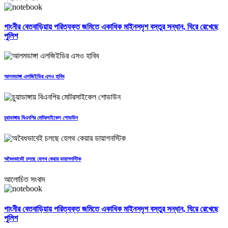
গাংনীর বেতবাড়িয়ায় পরিত্যক্ত জমিতে একাধিক মাইনসদৃশ বস্তুর সন্ধান, ঘিরে রেখেছে
পুলিশ
আলমডাঙ্গা এলজিইডির এসও হাবিব
চুয়াডাঙ্গায় বিএনপির মোটরসাইকেল শোডাউন
অবৈধভাবেই চলছে হেলথ কেয়ার ডায়াগনস্টিক
আলোচিত সংবাদ
গাংনীর বেতবাড়িয়ায় পরিত্যক্ত জমিতে একাধিক মাইনসদৃশ বস্তুর সন্ধান, ঘিরে রেখেছে
পুলিশ