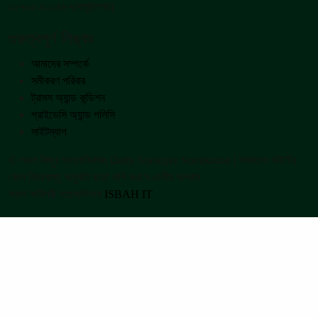
০১৭০৫-৪০১৪৬৭(সার্কুলেশন)
গুরুত্বপূর্ণ লিঙ্কঃ
আমাদের সম্পর্কে
সমীকরণ পরিবার
ট্রামস অ্যান্ড কন্ডিশন
প্রাইভেসি অ্যান্ড পলিসি
সাইটম্যাপ
© সকল কিছুর স্বত্বাধিকারঃ Daily Somoyer Somikoron | আমাদের সাইটের
কোন বিষয়বস্তু অনুমতি ছাড়া কপি করা দণ্ডনীয় অপরাধ
সকল কারিগরী সহযোগিতায়
ISBAH IT