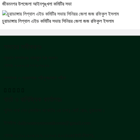
জীবননগর উপজেলা আইনশৃঙ্খলা কমিটির সভা
চুয়াডাঙ্গায় লিগ্যাল এইড কমিটির সভায় সিনিয়র জেলা জজ রফিকুল ইসলাম
সময়ের সমীকরণঃ
প্রধান সম্পাদকঃ নাজমুল হক স্বপন
ফোনঃ +৮৮০২৪৭৭৭৮৭৫৫৬
সম্পাদক ও প্রকাশকঃ শরীফুজ্জামান শরীফ
বার্তা ও বানিজ্যিক কার্যালয়ঃ
পুলিশ পার্ক লেন (মসজিদ মার্কেটের ৩য় তলা) কোর্ট রোড, চুয়াডাঙ্গা।
ইমেইলঃ dailysomoyersomikoron@gmail.com
ফোনঃ ০১৭১১-৯০৯১৯৭, ০১৭০৫-৪০১৪৬৪(বার্তা-বিভাগ),