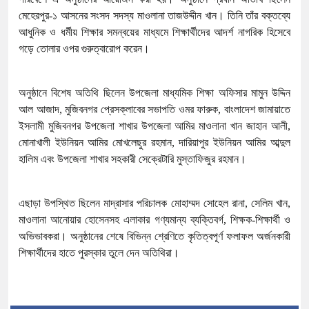
মেহেরপুর-১ আসনের সংসদ সদস্য মাওলানা তাজউদ্দীন খান। তিনি তাঁর বক্তব্যে
আধুনিক ও ধর্মীয় শিক্ষার সমন্বয়ের মাধ্যমে শিক্ষার্থীদের আদর্শ নাগরিক হিসেবে
গড়ে তোলার ওপর গুরুত্বারোপ করেন।
অনুষ্ঠানে বিশেষ অতিথি ছিলেন উপজেলা মাধ্যমিক শিক্ষা অফিসার মামুন উদ্দিন
আল আজাদ, মুজিবনগর প্রেসক্লাবের সভাপতি ওমর ফারুক, বাংলাদেশ জামায়াতে
ইসলামী মুজিবনগর উপজেলা শাখার উপজেলা আমির মাওলানা খান জাহান আলী,
মোনাখালী ইউনিয়ন আমির মোখলেছুর রহমান, দারিয়াপুর ইউনিয়ন আমির আব্দুল
হালিম এবং উপজেলা শাখার সহকারী সেক্রেটারি মুস্তাফিজুর রহমান।
এছাড়া উপস্থিত ছিলেন মাদ্রাসার পরিচালক মোহাম্মদ সোহেল রানা, সেলিম খান,
মাওলানা আনোয়ার হোসেনসহ এলাকার গণ্যমান্য ব্যক্তিবর্গ, শিক্ষক-শিক্ষার্থী ও
অভিভাবকরা। অনুষ্ঠানের শেষে বিভিন্ন শ্রেণিতে কৃতিত্বপূর্ণ ফলাফল অর্জনকারী
শিক্ষার্থীদের হাতে পুরস্কার তুলে দেন অতিথিরা।