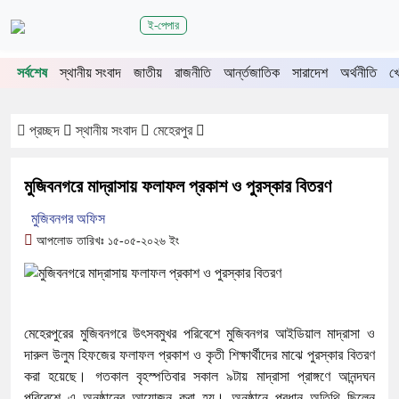
শিরোনাম
ই-পেপার
জুলাই গণঅভ্যুত্থানের দ্বিতীয় বর্ষপূর্তিতে চুয়াডাঙ্গা-
সর্বশেষ
স্থানীয় সংবাদ
জাতীয়
রাজনীতি
আর্ন্তজাতিক
সারাদেশ
অর্থনীতি
খ
মেহেরপুরে জামায়াতের গণমিছিল
চুয়াডাঙ্গায় সওজের বাসভবন ও সড়কের ২৬টি গাছ প্রায়
৫ লাখে নিলামে বিক্রি
প্রচ্ছদ
স্থানীয় সংবাদ
মেহেরপুর
প্রশাসনে অনুপ্রবেশ ঠেকাতে কঠোর হচ্ছে সরকার
জীবননগর উপজেলা আইনশৃঙ্খলা কমিটির সভা
মুজিবনগরে মাদ্রাসায় ফলাফল প্রকাশ ও পুরস্কার বিতরণ
চুয়াডাঙ্গায় লিগ্যাল এইড কমিটির সভায় সিনিয়র জেলা
জজ রফিকুল ইসলাম
মুজিবনগর অফিস
আপলোড তারিখঃ ১৫-০৫-২০২৬ ইং
মেহেরপুরের মুজিবনগরে উৎসবমুখর পরিবেশে মুজিবনগর আইডিয়াল মাদ্রাসা ও
দারুল উলুম হিফজের ফলাফল প্রকাশ ও কৃতী শিক্ষার্থীদের মাঝে পুরস্কার বিতরণ
করা হয়েছে। গতকাল বৃহস্পতিবার সকাল ৯টায় মাদ্রাসা প্রাঙ্গণে আনন্দঘন
পরিবেশে এ অনুষ্ঠানের আয়োজন করা হয়। অনুষ্ঠানে প্রধান অতিথি ছিলেন