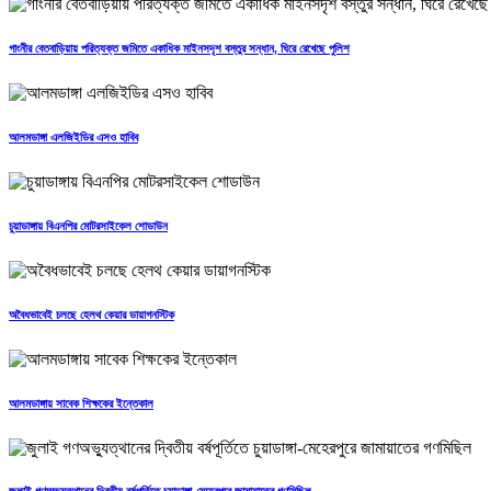
গাংনীর বেতবাড়িয়ায় পরিত্যক্ত জমিতে একাধিক মাইনসদৃশ বস্তুর সন্ধান, ঘিরে রেখেছে পুলিশ
আলমডাঙ্গা এলজিইডির এসও হাবিব
চুয়াডাঙ্গায় বিএনপির মোটরসাইকেল শোডাউন
অবৈধভাবেই চলছে হেলথ কেয়ার ডায়াগনস্টিক
আলমডাঙ্গায় সাবেক শিক্ষকের ইন্তেকাল