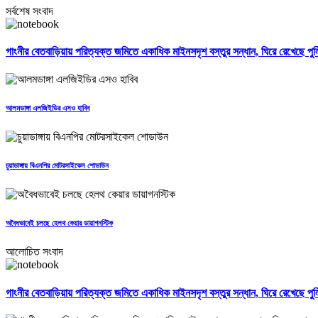
সর্বশেষ সংবাদ
গাংনীর বেতবাড়িয়ায় পরিত্যক্ত জমিতে একাধিক মাইনসদৃশ বস্তুর সন্ধান, ঘিরে রেখেছে পু
আলমডাঙ্গা এলজিইডির এসও হাবিব
চুয়াডাঙ্গায় বিএনপির মোটরসাইকেল শোডাউন
অবৈধভাবেই চলছে হেলথ কেয়ার ডায়াগনস্টিক
আলোচিত সংবাদ
গাংনীর বেতবাড়িয়ায় পরিত্যক্ত জমিতে একাধিক মাইনসদৃশ বস্তুর সন্ধান, ঘিরে রেখেছে পু