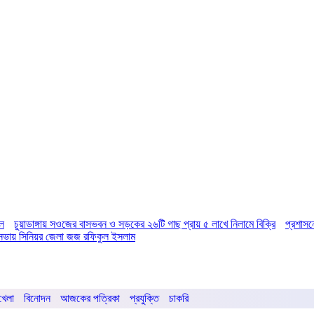
িল
চুয়াডাঙ্গায় সওজের বাসভবন ও সড়কের ২৬টি গাছ প্রায় ৫ লাখে নিলামে বিক্রি
প্রশাসন
ির সভায় সিনিয়র জেলা জজ রফিকুল ইসলাম
খেলা
বিনোদন
আজকের পত্রিকা
প্রযুক্তি
চাকরি