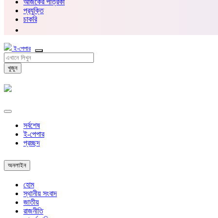
আজকের পত্রিকা
প্রযুক্তি
চাকরি
ই-পেপার
খুজুন
সর্বশেষ
ই-পেপার
প্রচ্ছদ
অনলাইন
হোম
স্থানীয় সংবাদ
জাতীয়
রাজনীতি