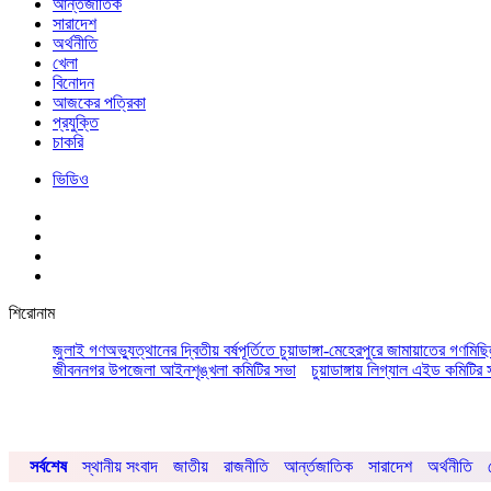
আর্ন্তজাতিক
সারাদেশ
অর্থনীতি
খেলা
বিনোদন
আজকের পত্রিকা
প্রযুক্তি
চাকরি
ভিডিও
শিরোনাম
জুলাই গণঅভ্যুত্থানের দ্বিতীয় বর্ষপূর্তিতে চুয়াডাঙ্গা-মেহেরপুরে জামায়াতের গণমিছ
জীবননগর উপজেলা আইনশৃঙ্খলা কমিটির সভা
চুয়াডাঙ্গায় লিগ্যাল এইড কমিট
সর্বশেষ
স্থানীয় সংবাদ
জাতীয়
রাজনীতি
আর্ন্তজাতিক
সারাদেশ
অর্থনীতি