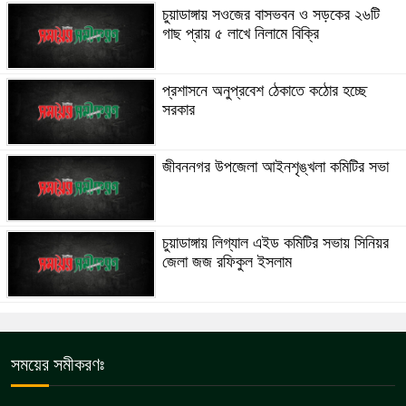
চুয়াডাঙ্গায় সওজের বাসভবন ও সড়কের ২৬টি
গাছ প্রায় ৫ লাখে নিলামে বিক্রি
প্রশাসনে অনুপ্রবেশ ঠেকাতে কঠোর হচ্ছে
সরকার
জীবননগর উপজেলা আইনশৃঙ্খলা কমিটির সভা
চুয়াডাঙ্গায় লিগ্যাল এইড কমিটির সভায় সিনিয়র
জেলা জজ রফিকুল ইসলাম
সময়ের সমীকরণঃ