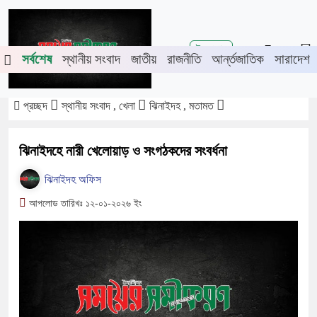
শিরোনাম
তে চুয়াডাঙ্গা-মেহেরপুরে জামায়াতের গণমিছিল
চুয়াডাঙ্গায় সওজের বাসভবন 
ই-পেপার
সর্বশেষ
স্থানীয় সংবাদ
জাতীয়
রাজনীতি
আর্ন্তজাতিক
সারাদেশ
প্রচ্ছদ
স্থানীয় সংবাদ , খেলা
ঝিনাইদহ , মতামত
ঝিনাইদহে নারী খেলোয়াড় ও সংগঠকদের সংবর্ধনা
ঝিনাইদহ অফিস
আপলোড তারিখঃ ১২-০১-২০২৬ ইং