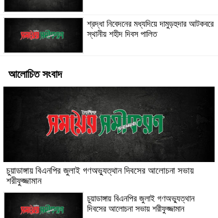
শ্রদ্ধা নিবেদনের মধ্যদিয়ে দামুড়হুদার আটকবরে
স্থানীয় শহীদ দিবস পালিত
আলোচিত সংবাদ
চুয়াডাঙ্গায় বিএনপির জুলাই গণঅভ্যুত্থান দিবসের আলোচনা সভায়
শরীফুজ্জামান
চুয়াডাঙ্গায় বিএনপির জুলাই গণঅভ্যুত্থান
দিবসের আলোচনা সভায় শরীফুজ্জামান