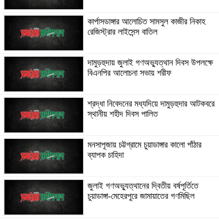
কার্পাসডাঙ্গার আলোচিত সামসুল কাজীর নিকাহ
রেজিস্ট্রার লাইসেন্স বাতিল
দামুড়হুদায় জুলাই গণঅভ্যুত্থান দিবস উপলক্ষে
বিএনপির আলোচনা সভায় শরীফ
শ্রদ্ধা নিবেদনের মধ্যদিয়ে দামুড়হুদার আটকবরে
স্থানীয় শহীদ দিবস পালিত
মনসাপূজায় চট্টগ্রামে চুয়াডাঙ্গার কালো পাঁঠার
ব্যাপক চাহিদা
জুলাই গণঅভ্যুত্থানের দ্বিতীয় বর্ষপূর্তিতে
চুয়াডাঙ্গা-মেহেরপুরে জামায়াতের গণমিছিল