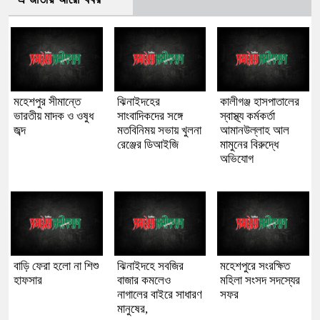
মহেশপুর সীমান্তে
ঝিনাইদহের
কালীগঞ্জ হাসপাতালের
ভারতীয় মাদক ও ওষুধ
সাংবাদিকদের সঙ্গে
স্বাস্থ্য কর্মকর্তা
জব্দ
মতবিনিময় সভায় খুলনা
আমানউল্লাহ আল
রেঞ্জের ডিআইজি
মামুনের বিরুদ্ধে
অভিযোগ
বাড়ি ফেরা হলো না শিশু
ঝিনাইদহে সবজির
মহেশপুরে সংরক্ষিত
হাফসার
বাজার কমলেও
মহিলা সংসদ সদস্যের
নাগালের বাইরে সাধারণ
সফর
মানুষের,