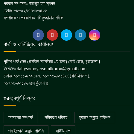
প্রধান সম্পাদকঃ নাজমুল হক স্বপন
ফোনঃ +৮৮০২৪৭৭৭৮৭৫৫৬
সম্পাদক ও প্রকাশকঃ শরীফুজ্জামান শরীফ
বার্তা ও বানিজ্যিক কার্যালয়ঃ
পুলিশ পার্ক লেন (মসজিদ মার্কেটের ৩য় তলা) কোর্ট রোড, চুয়াডাঙ্গা।
ইমেইলঃ dailysomoyersomikoron@gmail.com
ফোনঃ ০১৭১১-৯০৯১৯৭, ০১৭০৫-৪০১৪৬৪(বার্তা-বিভাগ),
০১৭০৫-৪০১৪৬৭(সার্কুলেশন)
গুরুত্বপূর্ণ লিঙ্কঃ
আমাদের সম্পর্কে
সমীকরণ পরিবার
ট্রামস অ্যান্ড কন্ডিশন
প্রাইভেসি অ্যান্ড পলিসি
সাইটম্যাপ