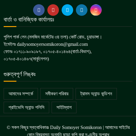
বার্তা ও বানিজ্যিক কার্যালয়ঃ
পুলিশ পার্ক লেন (মসজিদ মার্কেটের ৩য় তলা) কোর্ট রোড, চুয়াডাঙ্গা।
ইমেইলঃ dailysomoyersomikoron@gmail.com
ফোনঃ ০১৭১১-৯০৯১৯৭, ০১৭০৫-৪০১৪৬৪(বার্তা-বিভাগ),
০১৭০৫-৪০১৪৬৭(সার্কুলেশন)
গুরুত্বপূর্ণ লিঙ্কঃ
আমাদের সম্পর্কে
সমীকরণ পরিবার
ট্রামস অ্যান্ড কন্ডিশন
প্রাইভেসি অ্যান্ড পলিসি
সাইটম্যাপ
© সকল কিছুর স্বত্বাধিকারঃ Daily Somoyer Somikoron | আমাদের সাইটের
কোন বিষয়বস্তু অনুমতি ছাড়া কপি করা দণ্ডনীয় অপরাধ