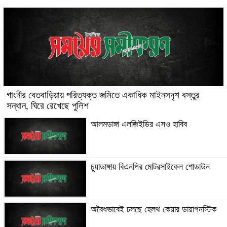
গাংনীর বেতবাড়িয়ায় পরিত্যক্ত জমিতে একাধিক মাইনসদৃশ বস্তুর
সন্ধান, ঘিরে রেখেছে পুলিশ
আলমডাঙ্গা এলজিইডির এসও হাবিব
চুয়াডাঙ্গায় বিএনপির মোটরসাইকেল শোডাউন
অবৈধভাবেই চলছে হেলথ কেয়ার ডায়াগনস্টিক