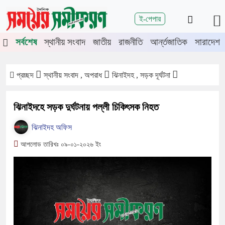
শিরোনাম
ই-পেপার
ে চুয়াডাঙ্গা-মেহেরপুরে জামায়াতের গণমিছিল
চুয়াডাঙ্গায় সওজের বাসভবন 
সর্বশেষ
স্থানীয় সংবাদ
জাতীয়
রাজনীতি
আর্ন্তজাতিক
সারাদেশ
প্রচ্ছদ
স্থানীয় সংবাদ , অপরাধ
ঝিনাইদহ , সড়ক দূর্ঘটনা
ঝিনাইদহে সড়ক দুর্ঘটনায় পল্লী চিকিৎসক নিহত
ঝিনাইদহ অফিস
আপলোড তারিখঃ ০৯-০১-২০২৬ ইং