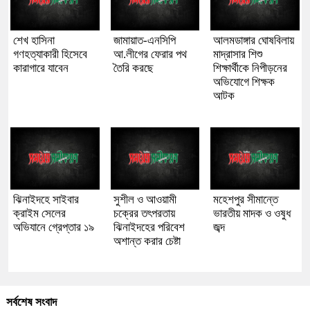
শেখ হাসিনা
জামায়াত-এনসিপি
আলমডাঙ্গার ঘোষবিলায়
গণহত্যাকারী হিসেবে
আ.লীগের ফেরার পথ
মাদ্রাসার শিশু
কারাগারে যাবেন
তৈরি করছে
শিক্ষার্থীকে নিপীড়নের
অভিযোগে শিক্ষক
আটক
ঝিনাইদহে সাইবার
সুশীল ও আওয়ামী
মহেশপুর সীমান্তে
ক্রাইম সেলের
চক্রের তৎপরতায়
ভারতীয় মাদক ও ওষুধ
অভিযানে গ্রেপ্তার ১৯
ঝিনাইদহের পরিবেশ
জব্দ
অশান্ত করার চেষ্টা
সর্বশেষ সংবাদ