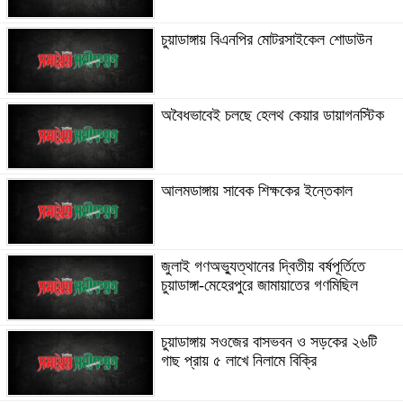
চুয়াডাঙ্গায় বিএনপির মোটরসাইকেল শোডাউন
অবৈধভাবেই চলছে হেলথ কেয়ার ডায়াগনস্টিক
আলমডাঙ্গায় সাবেক শিক্ষকের ইন্তেকাল
জুলাই গণঅভ্যুত্থানের দ্বিতীয় বর্ষপূর্তিতে
চুয়াডাঙ্গা-মেহেরপুরে জামায়াতের গণমিছিল
চুয়াডাঙ্গায় সওজের বাসভবন ও সড়কের ২৬টি
গাছ প্রায় ৫ লাখে নিলামে বিক্রি