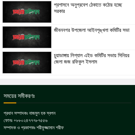
প্রশাসনে অনুপ্রবেশ ঠেকাতে কঠোর হচ্ছে
সরকার
জীবননগর উপজেলা আইনশৃঙ্খলা কমিটির সভা
চুয়াডাঙ্গায় লিগ্যাল এইড কমিটির সভায় সিনিয়র
জেলা জজ রফিকুল ইসলাম
সময়ের সমীকরণঃ
প্রধান সম্পাদকঃ নাজমুল হক স্বপন
ফোনঃ +৮৮০২৪৭৭৭৮৭৫৫৬
সম্পাদক ও প্রকাশকঃ শরীফুজ্জামান শরীফ