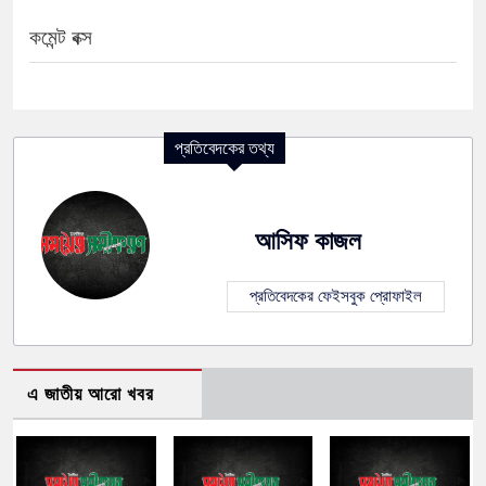
কমেন্ট বক্স
প্রতিবেদকের তথ্য
আসিফ কাজল
প্রতিবেদকের ফেইসবুক প্রোফাইল
এ জাতীয় আরো খবর