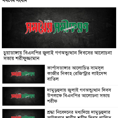
সর্বশেষ সংবাদ
চুয়াডাঙ্গায় বিএনপির জুলাই গণঅভ্যুত্থান দিবসের আলোচনা
সভায় শরীফুজ্জামান
কার্পাসডাঙ্গার আলোচিত সামসুল
কাজীর নিকাহ রেজিস্ট্রার লাইসেন্স
বাতিল
দামুড়হুদায় জুলাই গণঅভ্যুত্থান দিবস
উপলক্ষে বিএনপির আলোচনা সভায়
শরীফ
শ্রদ্ধা নিবেদনের মধ্যদিয়ে দামুড়হুদার
আটকবরে স্থানীয় শহীদ দিবস পালিত