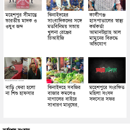
মহেশপুর সীমান্তে
ঝিনাইদহের
কালীগঞ্জ
ভারতীয় মাদক ও
সাংবাদিকদের সঙ্গে
হাসপাতালের স্বাস্থ্য
ওষুধ জব্দ
মতবিনিময় সভায়
কর্মকর্তা
খুলনা রেঞ্জের
আমানউল্লাহ আল
ডিআইজি
মামুনের বিরুদ্ধে
অভিযোগ
বাড়ি ফেরা হলো
ঝিনাইদহে সবজির
মহেশপুরে সংরক্ষিত
না শিশু হাফসার
বাজার কমলেও
মহিলা সংসদ
নাগালের বাইরে
সদস্যের সফর
সাধারণ মানুষের,