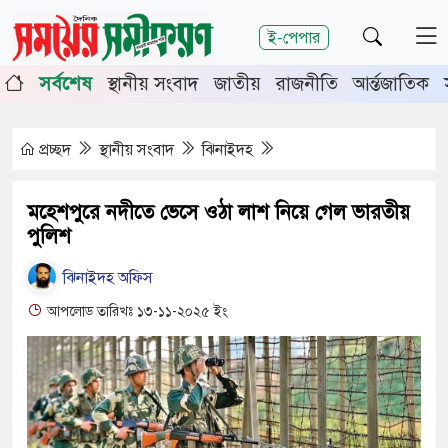
শিরোনাম
ই-পেপার
পূর্তিতে চুয়াডাঙ্গা-মেহেরপুরে জামায়াতের গণমিছিল
চুয়াডাঙ্গা
সর্বশেষ
স্থানীয় সংবাদ
জাতীয়
রাজনীতি
আর্ন্তজাতিক
র সভায় সিনিয়র জেলা জজ রফিকুল ইসলাম
প্রচ্ছদ
স্থানীয় সংবাদ
ঝিনাইদহ
মহেশপুরে নদীতে ভেসে ওঠা লাশ নিয়ে গেল ভারতীয়
পুলিশ
ঝিনাইদহ অফিস
আপলোড তারিখঃ ১৩-১১-২০২৫ ইং