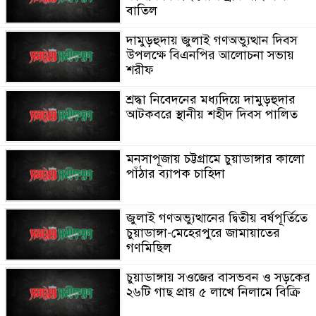
বাতিল
দামুড়হুদায় জুলাই গণঅভ্যুত্থান দিবস
উপলক্ষে বিএনপির আলোচনা সভায়
শরীফ
শ্রদ্ধা নিবেদনের মধ্যদিয়ে দামুড়হুদার
আটকবরে স্থানীয় শহীদ দিবস পালিত
মনসাপূজায় চট্টগ্রামে চুয়াডাঙ্গার কালো
পাঁঠার ব্যাপক চাহিদা
জুলাই গণঅভ্যুত্থানের দ্বিতীয় বর্ষপূর্তিতে
চুয়াডাঙ্গা-মেহেরপুরে জামায়াতের
গণমিছিল
চুয়াডাঙ্গায় সওজের বাসভবন ও সড়কের
২৬টি গাছ প্রায় ৫ লাখে নিলামে বিক্রি