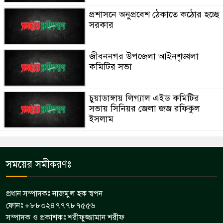
প্রশাসনে অনুপ্রবেশ ঠেকাতে কঠোর হচ্ছে
সরকার
জীবননগর উপজেলা আইনশৃঙ্খলা
কমিটির সভা
চুয়াডাঙ্গায় লিগ্যাল এইড কমিটির
সভায় সিনিয়র জেলা জজ রফিকুল
ইসলাম
সময়ের সমীকরণঃ
প্রধান সম্পাদকঃ নাজমুল হক স্বপন
ফোনঃ +৮৮০২৪৭৭৭৮৭৫৫৬
সম্পাদক ও প্রকাশকঃ শরীফুজ্জামান শরীফ