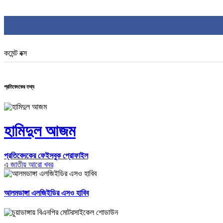
কমেন্ট বক্স
প্রতিবেদকের তথ্য
হামিদুল আজম
প্রতিবেদকের ফেইসবুক প্রোফাইল
এ জাতীয় আরো খবর
আলমডাঙ্গা এলজিইডির এসও হাবিব