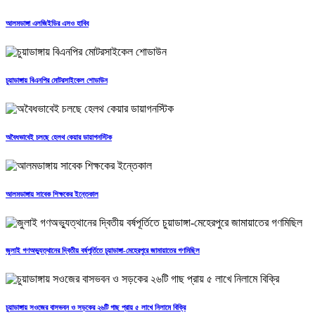
আলমডাঙ্গা এলজিইডির এসও হাবিব
চুয়াডাঙ্গায় বিএনপির মোটরসাইকেল শোডাউন
অবৈধভাবেই চলছে হেলথ কেয়ার ডায়াগনস্টিক
আলমডাঙ্গায় সাবেক শিক্ষকের ইন্তেকাল
জুলাই গণঅভ্যুত্থানের দ্বিতীয় বর্ষপূর্তিতে চুয়াডাঙ্গা-মেহেরপুরে জামায়াতের গণমিছিল
চুয়াডাঙ্গায় সওজের বাসভবন ও সড়কের ২৬টি গাছ প্রায় ৫ লাখে নিলামে বিক্রি