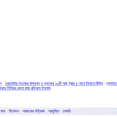
িল
চুয়াডাঙ্গায় সওজের বাসভবন ও সড়কের ২৬টি গাছ প্রায় ৫ লাখে নিলামে বিক্রি
প্রশাসন
ির সভায় সিনিয়র জেলা জজ রফিকুল ইসলাম
খেলা
বিনোদন
আজকের পত্রিকা
প্রযুক্তি
চাকরি