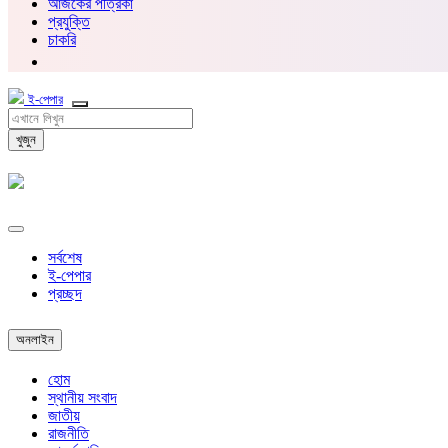
আজকের পত্রিকা
প্রযুক্তি
চাকরি
ই-পেপার
খুজুন
সর্বশেষ
ই-পেপার
প্রচ্ছদ
অনলাইন
হোম
স্থানীয় সংবাদ
জাতীয়
রাজনীতি