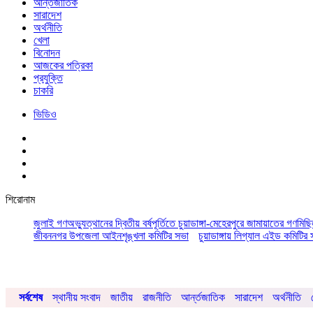
আর্ন্তজাতিক
সারাদেশ
অর্থনীতি
খেলা
বিনোদন
আজকের পত্রিকা
প্রযুক্তি
চাকরি
ভিডিও
শিরোনাম
জুলাই গণঅভ্যুত্থানের দ্বিতীয় বর্ষপূর্তিতে চুয়াডাঙ্গা-মেহেরপুরে জামায়াতের গণমিছ
জীবননগর উপজেলা আইনশৃঙ্খলা কমিটির সভা
চুয়াডাঙ্গায় লিগ্যাল এইড কমিট
সর্বশেষ
স্থানীয় সংবাদ
জাতীয়
রাজনীতি
আর্ন্তজাতিক
সারাদেশ
অর্থনীতি