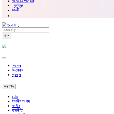
আজকের পত্রিকা
প্রযুক্তি
চাকরি
ই-পেপার
খুজুন
সর্বশেষ
ই-পেপার
প্রচ্ছদ
অনলাইন
হোম
স্থানীয় সংবাদ
জাতীয়
রাজনীতি