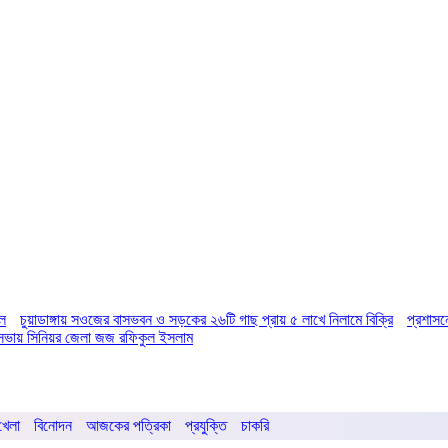
িল
চুয়াডাঙ্গায় সওজের বাসভবন ও সড়কের ২৬টি গাছ প্রায় ৫ লাখে নিলামে বিক্রি
প্রশাসন
ির সভায় সিনিয়র জেলা জজ রফিকুল ইসলাম
খেলা
বিনোদন
আজকের পত্রিকা
প্রযুক্তি
চাকরি