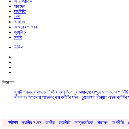
আর্ন্তজাতিক
সারাদেশ
অর্থনীতি
খেলা
বিনোদন
আজকের পত্রিকা
প্রযুক্তি
চাকরি
ভিডিও
শিরোনাম
জুলাই গণঅভ্যুত্থানের দ্বিতীয় বর্ষপূর্তিতে চুয়াডাঙ্গা-মেহেরপুরে জামায়াতের গণমিছ
জীবননগর উপজেলা আইনশৃঙ্খলা কমিটির সভা
চুয়াডাঙ্গায় লিগ্যাল এইড কমিট
সর্বশেষ
স্থানীয় সংবাদ
জাতীয়
রাজনীতি
আর্ন্তজাতিক
সারাদেশ
অর্থনীতি