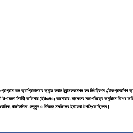
্রোগ্রাম অন অ্যাগ্রিকালচার অ্যান্ড রুরাল ট্রান্সফরমেশন ফর নিউট্রিশন এন্টারপ্রেনরশিপ অ্য
 উপজেলা নির্বাহী অফিসার (ইউএনও) আনোয়ার হোসেনের সভাপতিত্বে অনুষ্ঠানে বিশেষ অতিথি ছ
সাংবাদিক, রাজনৈতিক নেতৃবৃন্দ ও বিভিন্ন মসজিদের ইমামেরা উপস্থিত ছিলেন।