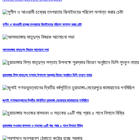
সুশীল ও আওয়ামী চক্রের তৎপরতায় ঝিনাইদহের পরিবেশ অশান্ত করার চেষ্টা
আলমডাঙ্গায় মাতৃদুগ্ধ বিষয়ক আলোচনা সভা
চুয়াডাঙ্গায় বিশ্ব মাতৃদুগ্ধ সপ্তাহ উপলক্ষে পুরস্কার বিতরণ অনুষ্ঠানে ডিসি লুৎফুন নাহার
জুলাই গণঅভ্যুত্থানের দ্বিতীয় বর্ষপূর্তিতে চুয়াডাঙ্গা-মেহেরপুরে জামায়াতের গণমিছিল
চুয়াডাঙ্গায় সওজের বাসভবন ও সড়কের ২৬টি গাছ প্রায় ৫ লাখে নিলামে বিক্রি