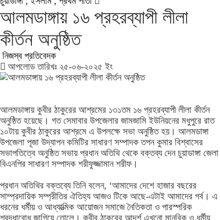
জীবননগর উপজেলা আইনশৃঙ্খলা কমিটির সভা
চুয়াডাঙ্গা , ইসলাম , প্রথম পাতা
চুয়াডাঙ্গায় লিগ্যাল এইড কমিটির সভায় সিনিয়র
আলমডাঙ্গায় ১৬ প্রহরব্যাপী লীলা
জেলা জজ রফিকুল ইসলাম
কীর্তন অনুষ্ঠিত
নিজস্ব প্রতিবেদক
আপলোড তারিখঃ ২৫-০৬-২০২৫ ইং
আলমডাঙ্গায় কুবীর ঠাকুরের আশ্রমের ১৩১তম ১৬ প্রহরব্যাপী লীলা কীর্তন
অনুষ্ঠিত হয়েছে। গত সেমাবার উপজেলার জামজামি ইউনিয়নের মধুপুরে রাত
১০টায় কুবীর ঠাকুরের আশ্রমে এ উপলক্ষে সভা অনুষ্ঠিত হয়। আলমডাঙ্গা
উপজেলা পূজা উদ্যাপন কমিটির সাধারণ সম্পাদক তপন কুমার বিশ্বাসের
সভাপতিত্বে অনুষ্ঠিত সভায় প্রধান অতিথি থেকে বক্তব্য দেন চুয়াডাঙ্গা জেলা
বিএনপির সাধারণ সম্পাদক শরীফুজ্জামান শরীফ।
প্রধান অতিথির বক্তব্যে তিনি বলেন, ‘আমাদের দেশে হাজার বছরের
সাম্প্রদায়িক সম্প্রীতির ঐতিহ্য আজও টিকে আছে-এটাই আমাদের গর্ব। এ
ধরনের ধর্মীয় ও আধ্যাত্মিক আয়োজন সমাজে নৈতিকতা ও পারস্পরিক
শ্রদ্ধাবোধ জাগিয়ে তোলে। কুবীর ঠাকুরের আদর্শ এখনো মানবিক ও ধর্মীয়