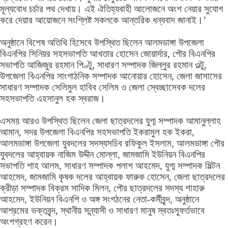
মূল্যবোধ চর্চার পথ দেখায়। এই ঐতিহ্যবাহী আলোজনে অংশ নেয়ার সুযোগ
করে দেয়ার আয়োজনে সংশ্লিষ্ট সকলকে আন্তরিক ধন্যবাদ জানাই।’
অনুষ্ঠানে বিশেষ অতিথি হিসেবে উপস্থিত ছিলেন আলমডাঙ্গা উপজেলা
বিএনপির সিনিয়র সহসভাপতি আখতার হোসেন জোয়ার্দার, পৌর বিএনপির
সভাপতি আজিজুর রহমান পিণ্টু, সাধারণ সম্পাদক জিল্লুর রহমান ওল্টু,
উপজেলা বিএনপির সাংগাঠনিক সম্পাদক আনোয়ার হোসেন, জেলা জাসাসের
সাধারণ সম্পাদক সেলিমুল হাবিব সেলিম ও জেলা স্বেচ্ছাসেবক দলের
সহসভাপতি এহসানুল হক স্বরাজ।
এসময় আরও উপস্থিত ছিলেন জেলা ছাত্রদলের যুগ্ম সম্পাদক আমানুল্লাহ
আমান, সদর উপজেলা বিএনপির সহসভাপতি ইকরামুল হক ইকরা,
আলমডাঙ্গা উপজেলা যুবদলের সদস্যসচিব রফিকুল ইসলাম, আলমডাঙ্গা পৌর
যুবদলের আহ্বায়ক নাজিম উদ্দীন মোল্লা, জামজামি ইউনিয়ন বিএনপির
সভাপতি শাহ আলম, সাধারণ সম্পাদক পলাশ আহমেদ, যুগ্ম সম্পাদক মিল্টন
আহমেদ, জামজামি কৃষক দলের আহ্বায়ক ফারুক হোসেন, জেলা ছাত্রদলের
ক্রীড়া সম্পাদক বিক্রম সাদিক মিলন, পৌর ছাত্রদলের সদস্য শাহারু
আহমেদ, ইউনিয়ন বিএনপি ও অঙ্গ সংগঠনের নেতা-কর্মীবৃন্দ, অনুষ্ঠানে
আশ্রমের ভক্তবৃন্দ, স্থানীয় সন্ন্যাসী ও সাধারণ মানুষ স্বতঃস্ফূর্তভাবে
অংশগ্রহণ করেন।