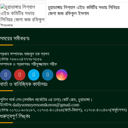
চুয়াডাঙ্গায় লিগ্যাল এইড কমিটির সভায় সিনিয়র
জেলা জজ রফিকুল ইসলাম
সময়ের সমীকরণঃ
প্রধান সম্পাদকঃ নাজমুল হক স্বপন
ফোনঃ +৮৮০২৪৭৭৭৮৭৫৫৬
সম্পাদক ও প্রকাশকঃ শরীফুজ্জামান শরীফ
বার্তা ও বানিজ্যিক কার্যালয়ঃ
পুলিশ পার্ক লেন (মসজিদ মার্কেটের ৩য় তলা) কোর্ট রোড, চুয়াডাঙ্গা।
ইমেইলঃ dailysomoyersomikoron@gmail.com
ফোনঃ ০১৭১১-৯০৯১৯৭, ০১৭০৫-৪০১৪৬৪(বার্তা-বিভাগ), ০১৭০৫-৪০১৪৬৭(সার্কুলেশন)
গুরুত্বপূর্ণ লিঙ্কঃ