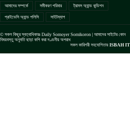
আমাদের সম্পর্কে
সমীকরণ পরিবার
ট্রামস অ্যান্ড কন্ডিশন
প্রাইভেসি অ্যান্ড পলিসি
সাইটম্যাপ
© সকল কিছুর স্বত্বাধিকারঃ Daily Somoyer Somikoron | আমাদের সাইটের কোন
বিষয়বস্তু অনুমতি ছাড়া কপি করা দণ্ডনীয় অপরাধ
সকল কারিগরী সহযোগিতায়
ISBAH IT