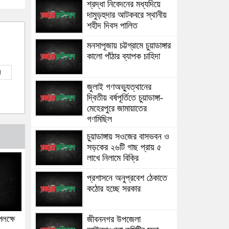
শ্রদ্ধা নিবেদনের মধ্যদিয়ে
দামুড়হুদার আটকবরে স্থানীয়
শহীদ দিবস পালিত
মনসাপূজায় চট্টগ্রামে চুয়াডাঙ্গার
কালো পাঁঠার ব্যাপক চাহিদা
ল
জুলাই গণঅভ্যুত্থানের
দ্বিতীয় বর্ষপূর্তিতে চুয়াডাঙ্গা-
মেহেরপুরে জামায়াতের
গণমিছিল
চুয়াডাঙ্গায় সওজের বাসভবন ও
সড়কের ২৬টি গাছ প্রায় ৫
লাখে নিলামে বিক্রি
প্রশাসনে অনুপ্রবেশ ঠেকাতে
কঠোর হচ্ছে সরকার
জীবননগর উপজেলা
পলক্ষে