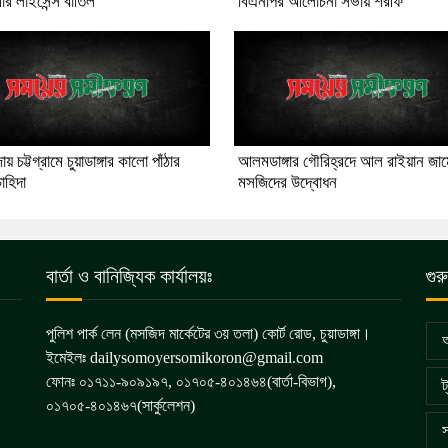
রার লাইসেন্স বাতিল
বিএনপির আলোচনা সভায় শরীফ
য় চট্টগ্রামে চুয়াডাঙ্গার কালো পাঁঠার
আলমডাঙ্গার গৌরিহ্রদে আল রাইয়ান জাম
াহিদা
মসজিদের উদ্বোধন
বার্তা ও বানিজ্যিক কার্যালয়ঃ
গুর
পুলিশ পার্ক লেন (মসজিদ মার্কেটের ৩য় তলা) কোর্ট রোড, চুয়াডাঙ্গা।
আ
ইমেইলঃ dailysomoyersomikoron@gmail.com
ফোনঃ ০১৭১১-৯০৯১৯৭, ০১৭০৫-৪০১৪৬৪(বার্তা-বিভাগ),
ট
০১৭০৫-৪০১৪৬৭(সার্কুলেশন)
স