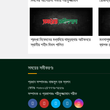
দিবসের আলোচনা সভায় শরীফুজ্জামান
রেজিস্ট্
শ্রদ্ধা নিবেদনের মধ্যদিয়ে দামুড়হুদার আটকবরে
মনসাপূজা
স্থানীয় শহীদ দিবস পালিত
ব্যাপক চ
সময়ের সমীকরণঃ
প্রধান সম্পাদকঃ নাজমুল হক স্বপন
ফোনঃ +৮৮০২৪৭৭৭৮৭৫৫৬
সম্পাদক ও প্রকাশকঃ শরীফুজ্জামান শরীফ