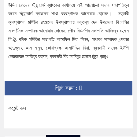
উদ্দিন রোডের স্ট্যান্ডার্ড ব্যাংকের কার্যালয়ে এই আলোচনা সভায় সভাপতিত্ব
করেন স্ট্যান্ডার্ড ব্যাংকের শাখা ব্যবস্থাপক আনোয়ার হোসেন। সহকারী
ব্যবস্থাপক মশিউর রহমানের উপস্থাপনায় বক্তব্য দেন উপজেলা বিএনপির
সাংগঠনিক সম্পাদক আনোয়ার হোসেন, পৌর বিএনপির সভাপতি আজিজুর রহমান
পিণ্টু, বণিক সমিতির সভাপতি আরেফিন মিয়া মিলন, সাধারণ সম্পাদক খন্দকার
আব্দুল্লাহ আল মামুন, কোষাধ্যক্ষ আলাউদ্দিন মিয়া, ব্যবসায়ী সাবেক ইউপি
চেয়ারম্যান আজিবুর রহমান, ব্যবসায়ী মীর আমিনুর রহমান টুটুল প্রমুখ।
প্রিন্ট করুন :
কমেন্ট বক্স