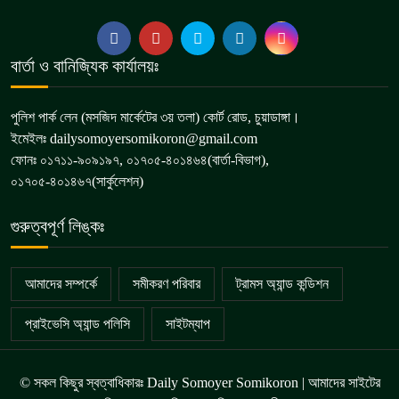
বার্তা ও বানিজ্যিক কার্যালয়ঃ
পুলিশ পার্ক লেন (মসজিদ মার্কেটের ৩য় তলা) কোর্ট রোড, চুয়াডাঙ্গা।
ইমেইলঃ dailysomoyersomikoron@gmail.com
ফোনঃ ০১৭১১-৯০৯১৯৭, ০১৭০৫-৪০১৪৬৪(বার্তা-বিভাগ),
০১৭০৫-৪০১৪৬৭(সার্কুলেশন)
গুরুত্বপূর্ণ লিঙ্কঃ
আমাদের সম্পর্কে
সমীকরণ পরিবার
ট্রামস অ্যান্ড কন্ডিশন
প্রাইভেসি অ্যান্ড পলিসি
সাইটম্যাপ
© সকল কিছুর স্বত্বাধিকারঃ Daily Somoyer Somikoron | আমাদের সাইটের