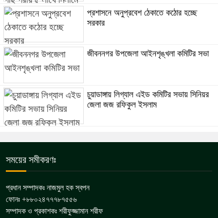
প্রশাসনে অনুপ্রবেশ ঠেকাতে কঠোর হচ্ছে
সরকার
জীবননগর উপজেলা আইনশৃঙ্খলা কমিটির সভা
চুয়াডাঙ্গায় লিগ্যাল এইড কমিটির সভায় সিনিয়র
জেলা জজ রফিকুল ইসলাম
সময়ের সমীকরণঃ
প্রধান সম্পাদকঃ নাজমুল হক স্বপন
ফোনঃ +৮৮০২৪৭৭৭৮৭৫৫৬
সম্পাদক ও প্রকাশকঃ শরীফুজ্জামান শরীফ