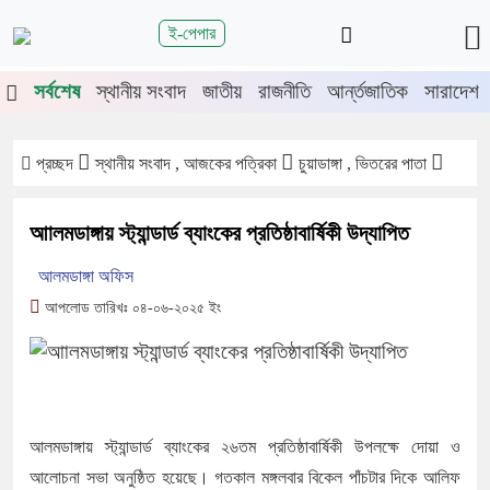
শিরোনাম
ই-পেপার
জুলাই গণঅভ্যুত্থানের দ্বিতীয় বর্ষপূর্তিতে
সর্বশেষ
স্থানীয় সংবাদ
জাতীয়
রাজনীতি
আর্ন্তজাতিক
সারাদেশ
চুয়াডাঙ্গা-মেহেরপুরে জামায়াতের গণমিছিল
চুয়াডাঙ্গায় সওজের বাসভবন ও সড়কের ২৬টি
গাছ প্রায় ৫ লাখে নিলামে বিক্রি
প্রচ্ছদ
স্থানীয় সংবাদ , আজকের পত্রিকা
চুয়াডাঙ্গা , ভিতরের পাতা
প্রশাসনে অনুপ্রবেশ ঠেকাতে কঠোর হচ্ছে
সরকার
আালমডাঙ্গায় স্ট্যান্ডার্ড ব্যাংকের প্রতিষ্ঠাবার্ষিকী উদ্যাপিত
জীবননগর উপজেলা আইনশৃঙ্খলা কমিটির
আলমডাঙ্গা অফিস
সভা
আপলোড তারিখঃ ০৪-০৬-২০২৫ ইং
চুয়াডাঙ্গায় লিগ্যাল এইড কমিটির সভায়
সিনিয়র জেলা জজ রফিকুল ইসলাম
আলমডাঙ্গায় স্ট্যান্ডার্ড ব্যাংকের ২৬তম প্রতিষ্ঠাবার্ষিকী উপলক্ষে দোয়া ও
আলোচনা সভা অনুষ্ঠিত হয়েছে। গতকাল মঙ্গলবার বিকেল পাঁচটার দিকে আলিফ