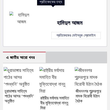
প্রতিবেদকের তথ্য
হামিদুল আজম
প্রতিবেদকের ফেইসবুক প্রোফাইল
এ জাতীয় আরো খবর
চুয়াডাঙ্গায় সাহিত্য
জীবননগর পুরন্দরপুরে
পাঠের আসর ‘পদধ্বনি’
মাদক বিরোধী উঠান
রাষ্ট্রীয় মর্যাদায় সমাহিত
অনুষ্ঠিত
বৈঠক
বীর মুক্তিযোদ্ধা নান্নু
মিয়া