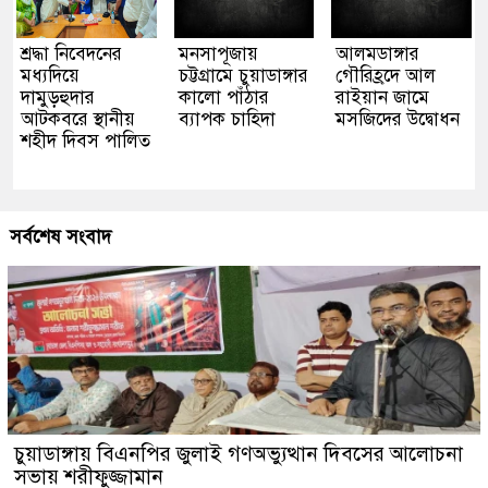
শ্রদ্ধা নিবেদনের
মনসাপূজায়
আলমডাঙ্গার
মধ্যদিয়ে
চট্টগ্রামে চুয়াডাঙ্গার
গৌরিহ্রদে আল
দামুড়হুদার
কালো পাঁঠার
রাইয়ান জামে
আটকবরে স্থানীয়
ব্যাপক চাহিদা
মসজিদের উদ্বোধন
শহীদ দিবস পালিত
সর্বশেষ সংবাদ
চুয়াডাঙ্গায় বিএনপির জুলাই গণঅভ্যুত্থান দিবসের আলোচনা
সভায় শরীফুজ্জামান