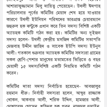
আশারাফুজ্জামান মিলু দায়িত্ব পেয়েছেন। উথলী ঈদগাহ
পরিচালনার পূর্বের কমিটির মেয়াদ শেষ হয়ে যাওয়ার
কারণে উথলী ইউনিয়ন পরিষদের ভারপ্রাপ্ত চেয়ারম্যান
জহুরুল হক ঝণ্টুকে প্রধান করে তিন সদস্য বিশিষ্ট একটি
অ্যাডহক কমিটি গঠন করা হয়। কমিটির অন্য দুইজন
সদস্য হলেন- উথলী কেন্দ্রীয় মসজিদ কমিটির সভাপতি
মেজবাহ উদ্দীন জাহিদ ও সাবেক ইউপি সদস্য ইউনুস
আলী। গতকাল শুক্রবার অ্যাডহক কমিটির সদস্যরা গ্রামের
সকল শ্রেণি-পেশার মানুষের মতামতের ভিত্তিতে ৩ বছর
মেয়াদী ১৫ সদস্যবিশিষ্ট একটি নিয়মিত কমিটি গঠন
করেন।
কমিটির দাতা সদস্য নির্বাচিত হয়েছেন- আবজালুর
রহমান ধীরু। নির্বাহী সদস্যরা হলেন, আব্দুর রাজ্জাক
খোকন, আকবার আলী, শরিফ উদ্দিন, হামজার আলী,
মোশারেফ হোসেন, শহিদুল হক পবন, নাজমুল হুসাইন,