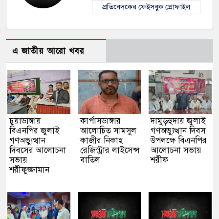
প্রতিবেদকের ফেইসবুক প্রোফাইল
এ জাতীয় আরো খবর
চুয়াডাঙ্গায়
কার্পাসডাঙ্গার
দামুড়হুদায় জুলাই
বিএনপির জুলাই
আলোচিত সামসুল
গণঅভ্যুত্থান দিবস
গণঅভ্যুত্থান
কাজীর নিকাহ
উপলক্ষে বিএনপির
দিবসের আলোচনা
রেজিস্ট্রার লাইসেন্স
আলোচনা সভায়
সভায়
বাতিল
শরীফ
শরীফুজ্জামান