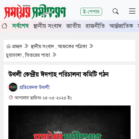
শিরোনাম
ই-পেপার
ডাঙ্গা-মেহেরপুরে জামায়াতের গণমিছিল
চুয়াডাঙ্গায় সওজের বাসভ
সর্বশেষ
স্থানীয় সংবাদ
জাতীয়
রাজনীতি
আর্ন্তজাতিক
য়র জেলা জজ রফিকুল ইসলাম
প্রচ্ছদ
স্থানীয় সংবাদ , আজকের পত্রিকা
চুয়াডাঙ্গা , ভিতরের পাতা
উথলী কেন্দ্রীয় ঈদগাহ পরিচালনা কমিটি গঠন
প্রতিবেদক উথলী
আপলোড তারিখঃ ২৪-০৫-২০২৫ ইং