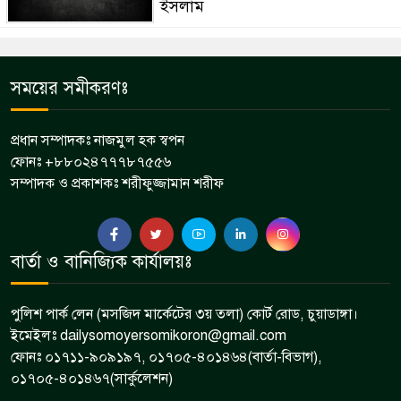
ইসলাম
সময়ের সমীকরণঃ
প্রধান সম্পাদকঃ নাজমুল হক স্বপন
ফোনঃ +৮৮০২৪৭৭৭৮৭৫৫৬
সম্পাদক ও প্রকাশকঃ শরীফুজ্জামান শরীফ
বার্তা ও বানিজ্যিক কার্যালয়ঃ
পুলিশ পার্ক লেন (মসজিদ মার্কেটের ৩য় তলা) কোর্ট রোড, চুয়াডাঙ্গা।
ইমেইলঃ dailysomoyersomikoron@gmail.com
ফোনঃ ০১৭১১-৯০৯১৯৭, ০১৭০৫-৪০১৪৬৪(বার্তা-বিভাগ),
০১৭০৫-৪০১৪৬৭(সার্কুলেশন)