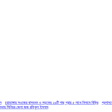
িল
চুয়াডাঙ্গায় সওজের বাসভবন ও সড়কের ২৬টি গাছ প্রায় ৫ লাখে নিলামে বিক্রি
প্রশাসন
ির সভায় সিনিয়র জেলা জজ রফিকুল ইসলাম