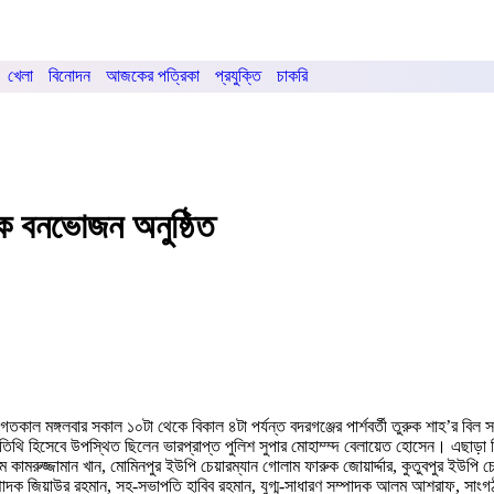
খেলা
বিনোদন
আজকের পত্রিকা
প্রযুক্তি
চাকরি
ষিক বনভোজন অনুষ্ঠিত
গতকাল মঙ্গলবার সকাল ১০টা থেকে বিকাল ৪টা পর্যন্ত বদরগঞ্জের পার্শবর্তী তুরুক শাহ’র বি
তিথি হিসেবে উপস্থিত ছিলেন ভারপ্রাপ্ত পুলিশ সুপার মোহাম্ম্দ বেলায়েত হোসেন। এছাড়া 
মরুজ্জামান খান, মোমিনপুর ইউপি চেয়ারম্যান গোলাম ফারুক জোয়ার্দ্দার, কুতুবপুর ইউপি চে
 জিয়াউর রহমান, সহ-সভাপতি হাবিব রহমান, যুগ্ম-সাধারণ সম্পাদক আলম আশরাফ, সাংগঠনিক স