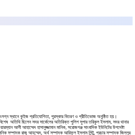
ল সংলগ্ন স্থানে কুইজ প্রতিযোগিতা, পুরস্কার বিতরণ ও প্রীতিভোজ অনুষ্ঠিত হয়।
বিশেষ অতিথি ছিলেন সদর সার্কেলের অতিরিক্ত পুলিশ সুপার তরিকুল ইসলাম, সদর থানার
য়ারম্যান আলী আহাম্মেদ হাসানুজ্জামান মানিক, সরোজগঞ্জ সাংবাদিক ইউনিটের উপদেষ্টা
ম্পাদক রাজু আহম্মেদ, অর্থ সম্পাদক আরিফুল ইসলাম লিন্টু, প্রচার সম্পাদক জিল্লুর