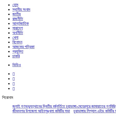
হোম
স্থানীয় সংবাদ
জাতীয়
রাজনীতি
আর্ন্তজাতিক
সারাদেশ
অর্থনীতি
খেলা
বিনোদন
আজকের পত্রিকা
প্রযুক্তি
চাকরি
ভিডিও
শিরোনাম
জুলাই গণঅভ্যুত্থানের দ্বিতীয় বর্ষপূর্তিতে চুয়াডাঙ্গা-মেহেরপুরে জামায়াতের গণমিছ
জীবননগর উপজেলা আইনশৃঙ্খলা কমিটির সভা
চুয়াডাঙ্গায় লিগ্যাল এইড কমিট