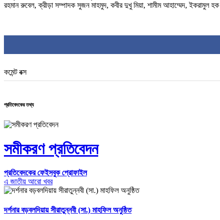
রহমান রুবেল, ক্রীড়া সম্পাদক সুজন মাহমুদ, কবীর দুখু মিয়া, শামীম আহাম্মেদ, ইকরামুল হক
কমেন্ট বক্স
প্রতিবেদকের তথ্য
সমীকরণ প্রতিবেদন
প্রতিবেদকের ফেইসবুক প্রোফাইল
এ জাতীয় আরো খবর
দর্শনার বড়বলদিয়ায় সীরাতুন্নবী (সা.) মাহফিল অনুষ্ঠিত