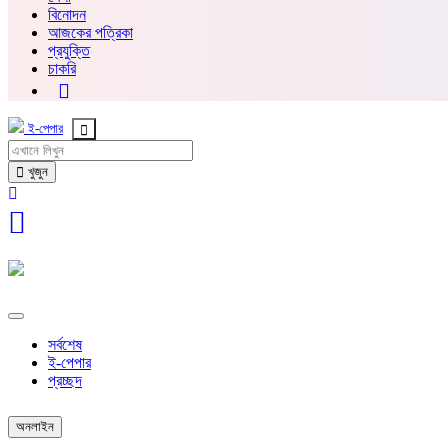
বিনোদন
আজকের পত্রিকা
প্রযুক্তি
চাকরি
ই-পেপার
খুজুন
সর্বশেষ
ই-পেপার
প্রচ্ছদ
অনলাইন