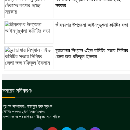
সরকার
জীবননগর উপজেলা আইনশৃঙ্খলা কমিটির সভা
চুয়াডাঙ্গায় লিগ্যাল এইড কমিটির সভায় সিনিয়র
জেলা জজ রফিকুল ইসলাম
সময়ের সমীকরণঃ
প্রধান সম্পাদকঃ নাজমুল হক স্বপন
ফোনঃ +৮৮০২৪৭৭৭৮৭৫৫৬
সম্পাদক ও প্রকাশকঃ শরীফুজ্জামান শরীফ