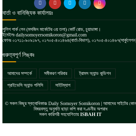
বার্তা ও বানিজ্যিক কার্যালয়ঃ
পুলিশ পার্ক লেন (মসজিদ মার্কেটের ৩য় তলা) কোর্ট রোড, চুয়াডাঙ্গা।
ইমেইলঃ dailysomoyersomikoron@gmail.com
ফোনঃ ০১৭১১-৯০৯১৯৭, ০১৭০৫-৪০১৪৬৪(বার্তা-বিভাগ), ০১৭০৫-৪০১৪৬৭(সার্কুলেশন
গুরুত্বপূর্ণ লিঙ্কঃ
আমাদের সম্পর্কে
সমীকরণ পরিবার
ট্রামস অ্যান্ড কন্ডিশন
প্রাইভেসি অ্যান্ড পলিসি
সাইটম্যাপ
© সকল কিছুর স্বত্বাধিকারঃ Daily Somoyer Somikoron | আমাদের সাইটের কো
বিষয়বস্তু অনুমতি ছাড়া কপি করা দণ্ডনীয় অপরাধ
সকল কারিগরী সহযোগিতায়
ISBAH IT