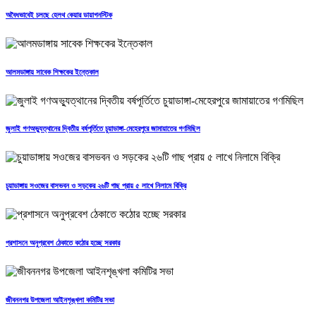
অবৈধভাবেই চলছে হেলথ কেয়ার ডায়াগনস্টিক
আলমডাঙ্গায় সাবেক শিক্ষকের ইন্তেকাল
জুলাই গণঅভ্যুত্থানের দ্বিতীয় বর্ষপূর্তিতে চুয়াডাঙ্গা-মেহেরপুরে জামায়াতের গণমিছিল
চুয়াডাঙ্গায় সওজের বাসভবন ও সড়কের ২৬টি গাছ প্রায় ৫ লাখে নিলামে বিক্রি
প্রশাসনে অনুপ্রবেশ ঠেকাতে কঠোর হচ্ছে সরকার
জীবননগর উপজেলা আইনশৃঙ্খলা কমিটির সভা