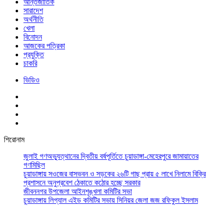
আর্ন্তজাতিক
সারাদেশ
অর্থনীতি
খেলা
বিনোদন
আজকের পত্রিকা
প্রযুক্তি
চাকরি
ভিডিও
শিরোনাম
জুলাই গণঅভ্যুত্থানের দ্বিতীয় বর্ষপূর্তিতে চুয়াডাঙ্গা-মেহেরপুরে জামায়াতের
গণমিছিল
চুয়াডাঙ্গায় সওজের বাসভবন ও সড়কের ২৬টি গাছ প্রায় ৫ লাখে নিলামে বিক্রি
প্রশাসনে অনুপ্রবেশ ঠেকাতে কঠোর হচ্ছে সরকার
জীবননগর উপজেলা আইনশৃঙ্খলা কমিটির সভা
চুয়াডাঙ্গায় লিগ্যাল এইড কমিটির সভায় সিনিয়র জেলা জজ রফিকুল ইসলাম