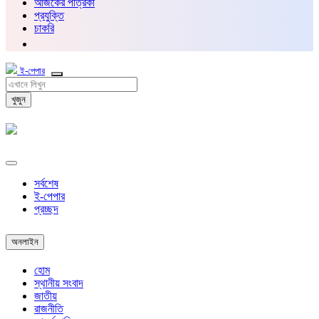
আজকের পত্রিকা
প্রযুক্তি
চাকরি
ই-পেপার
খুজুন
সর্বশেষ
ই-পেপার
প্রচ্ছদ
অনলাইন
হোম
স্থানীয় সংবাদ
জাতীয়
রাজনীতি