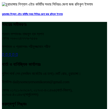
চুয়াডাঙ্গায় লিগ্যাল এইড কমিটির সভায় সিনিয়র জেলা জজ রফিকুল ইসলাম
সময়ের সমীকরণঃ
প্রধান সম্পাদকঃ নাজমুল হক স্বপন
ফোনঃ +৮৮০২৪৭৭৭৮৭৫৫৬
সম্পাদক ও প্রকাশকঃ শরীফুজ্জামান শরীফ
বার্তা ও বানিজ্যিক কার্যালয়ঃ
পুলিশ পার্ক লেন (মসজিদ মার্কেটের ৩য় তলা) কোর্ট রোড, চুয়াডাঙ্গা।
ইমেইলঃ dailysomoyersomikoron@gmail.com
ফোনঃ ০১৭১১-৯০৯১৯৭, ০১৭০৫-৪০১৪৬৪(বার্তা-বিভাগ),
০১৭০৫-৪০১৪৬৭(সার্কুলেশন)
গুরুত্বপূর্ণ লিঙ্কঃ