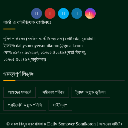
বার্তা ও বানিজ্যিক কার্যালয়ঃ
পুলিশ পার্ক লেন (মসজিদ মার্কেটের ৩য় তলা) কোর্ট রোড, চুয়াডাঙ্গা।
ইমেইলঃ dailysomoyersomikoron@gmail.com
ফোনঃ ০১৭১১-৯০৯১৯৭, ০১৭০৫-৪০১৪৬৪(বার্তা-বিভাগ),
০১৭০৫-৪০১৪৬৭(সার্কুলেশন)
গুরুত্বপূর্ণ লিঙ্কঃ
আমাদের সম্পর্কে
সমীকরণ পরিবার
ট্রামস অ্যান্ড কন্ডিশন
প্রাইভেসি অ্যান্ড পলিসি
সাইটম্যাপ
© সকল কিছুর স্বত্বাধিকারঃ Daily Somoyer Somikoron | আমাদের সাইটের