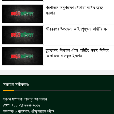
প্রশাসনে অনুপ্রবেশ ঠেকাতে কঠোর হচ্ছে
সরকার
জীবননগর উপজেলা আইনশৃঙ্খলা কমিটির সভা
চুয়াডাঙ্গায় লিগ্যাল এইড কমিটির সভায় সিনিয়র
জেলা জজ রফিকুল ইসলাম
সময়ের সমীকরণঃ
প্রধান সম্পাদকঃ নাজমুল হক স্বপন
ফোনঃ +৮৮০২৪৭৭৭৮৭৫৫৬
সম্পাদক ও প্রকাশকঃ শরীফুজ্জামান শরীফ