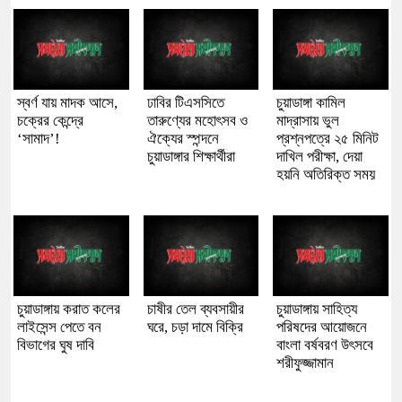
স্বর্ণ যায় মাদক আসে,
ঢাবির টিএসসিতে
চুয়াডাঙ্গা কামিল
চক্রের কেন্দ্রে
তারুণ্যের মহোৎসব ও
মাদ্রাসায় ভুল
‘সামাদ’!
ঐক্যের স্পন্দনে
প্রশ্নপত্রে ২৫ মিনিট
চুয়াডাঙ্গার শিক্ষার্থীরা
দাখিল পরীক্ষা, দেয়া
হয়নি অতিরিক্ত সময়
চুয়াডাঙ্গায় করাত কলের
চাষীর তেল ব্যবসায়ীর
চুয়াডাঙ্গায় সাহিত্য
লাইসেন্স পেতে বন
ঘরে, চড়া দামে বিক্রি
পরিষদের আয়োজনে
বিভাগের ঘুষ দাবি
বাংলা বর্ষবরণ উৎসবে
শরীফুজ্জামান