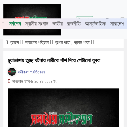
শিরোনাম
ে চুয়াডাঙ্গা-মেহেরপুরে জামায়াতের গণমিছিল
চুয়াডাঙ্গায় সওজের বাসভবন ও
ই-পেপার
সর্বশেষ
স্থানীয় সংবাদ
জাতীয়
রাজনীতি
আর্ন্তজাতিক
সারাদেশ
প্রচ্ছদ
আজকের পত্রিকা
প্রথম পাতা , প্রথম পাতা
চুয়াডাঙ্গায় তুচ্ছ ঘটনায় নারীকে বাঁশ দিয়ে পেটালো যুবক
সমীকরণ প্রতিবেদন
আপলোড তারিখঃ ১৩-১২-২০২১ ইং