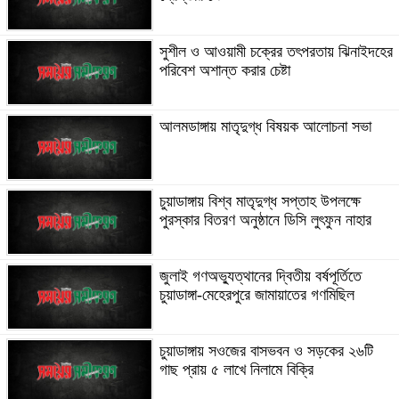
সুশীল ও আওয়ামী চক্রের তৎপরতায় ঝিনাইদহের
পরিবেশ অশান্ত করার চেষ্টা
আলমডাঙ্গায় মাতৃদুগ্ধ বিষয়ক আলোচনা সভা
চুয়াডাঙ্গায় বিশ্ব মাতৃদুগ্ধ সপ্তাহ উপলক্ষে
পুরস্কার বিতরণ অনুষ্ঠানে ডিসি লুৎফুন নাহার
জুলাই গণঅভ্যুত্থানের দ্বিতীয় বর্ষপূর্তিতে
চুয়াডাঙ্গা-মেহেরপুরে জামায়াতের গণমিছিল
চুয়াডাঙ্গায় সওজের বাসভবন ও সড়কের ২৬টি
গাছ প্রায় ৫ লাখে নিলামে বিক্রি