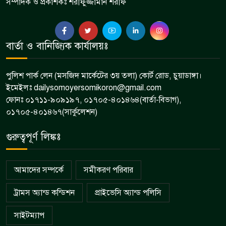
সম্পাদক ও প্রকাশকঃ শরীফুজ্জামান শরীফ
বার্তা ও বানিজ্যিক কার্যালয়ঃ
পুলিশ পার্ক লেন (মসজিদ মার্কেটের ৩য় তলা) কোর্ট রোড, চুয়াডাঙ্গা।
ইমেইলঃ dailysomoyersomikoron@gmail.com
ফোনঃ ০১৭১১-৯০৯১৯৭, ০১৭০৫-৪০১৪৬৪(বার্তা-বিভাগ),
০১৭০৫-৪০১৪৬৭(সার্কুলেশন)
গুরুত্বপূর্ণ লিঙ্কঃ
আমাদের সম্পর্কে
সমীকরণ পরিবার
ট্রামস অ্যান্ড কন্ডিশন
প্রাইভেসি অ্যান্ড পলিসি
সাইটম্যাপ