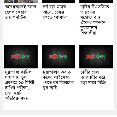
অবৈধভাবেই চলছে
স্বর্ণ যায় মাদক
ঢাবির টিএসসিতে
হেলথ কেয়ার
আসে, চক্রের
তারুণ্যের
ডায়াগনস্টিক
কেন্দ্রে ‘সামাদ’!
মহোৎসব ও
ঐক্যের স্পন্দনে
চুয়াডাঙ্গার
শিক্ষার্থীরা
চুয়াডাঙ্গা কামিল
চুয়াডাঙ্গায় করাত
চাষীর তেল
মাদ্রাসায় ভুল
কলের লাইসেন্স
ব্যবসায়ীর ঘরে,
প্রশ্নপত্রে ২৫ মিনিট
পেতে বন বিভাগের
চড়া দামে বিক্রি
দাখিল পরীক্ষা,
ঘুষ দাবি
দেয়া হয়নি
অতিরিক্ত সময়