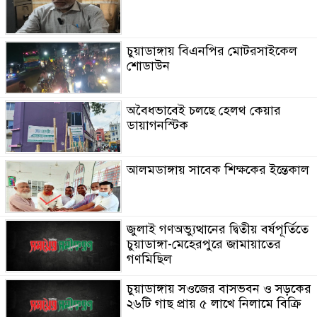
চুয়াডাঙ্গায় বিএনপির মোটরসাইকেল
শোডাউন
অবৈধভাবেই চলছে হেলথ কেয়ার
ডায়াগনস্টিক
আলমডাঙ্গায় সাবেক শিক্ষকের ইন্তেকাল
জুলাই গণঅভ্যুত্থানের দ্বিতীয় বর্ষপূর্তিতে
চুয়াডাঙ্গা-মেহেরপুরে জামায়াতের
গণমিছিল
চুয়াডাঙ্গায় সওজের বাসভবন ও সড়কের
২৬টি গাছ প্রায় ৫ লাখে নিলামে বিক্রি