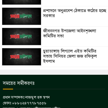
প্রশাসনে অনুপ্রবেশ ঠেকাতে কঠোর হচ্ছে
সরকার
জীবননগর উপজেলা আইনশৃঙ্খলা
কমিটির সভা
চুয়াডাঙ্গায় লিগ্যাল এইড কমিটির
সভায় সিনিয়র জেলা জজ রফিকুল
ইসলাম
সময়ের সমীকরণঃ
প্রধান সম্পাদকঃ নাজমুল হক স্বপন
ফোনঃ +৮৮০২৪৭৭৭৮৭৫৫৬