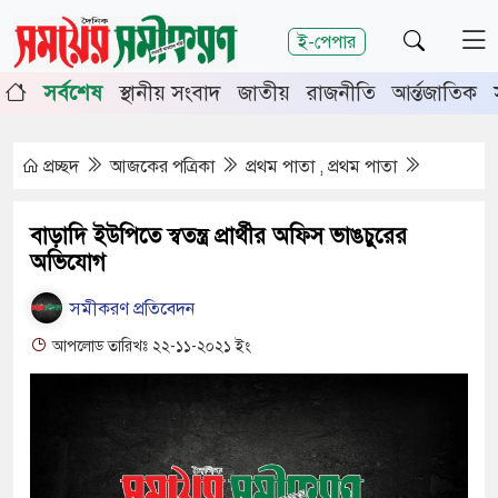
শিরোনাম
ই-পেপার
ষপূর্তিতে চুয়াডাঙ্গা-মেহেরপুরে জামায়াতের গণমিছিল
চুয়াডাঙ্গ
সর্বশেষ
স্থানীয় সংবাদ
জাতীয়
রাজনীতি
আর্ন্তজাতিক
ির সভায় সিনিয়র জেলা জজ রফিকুল ইসলাম
প্রচ্ছদ
আজকের পত্রিকা
প্রথম পাতা , প্রথম পাতা
বাড়াদি ইউপিতে স্বতন্ত্র প্রার্থীর অফিস ভাঙচুরের
অভিযোগ
সমীকরণ প্রতিবেদন
আপলোড তারিখঃ ২২-১১-২০২১ ইং