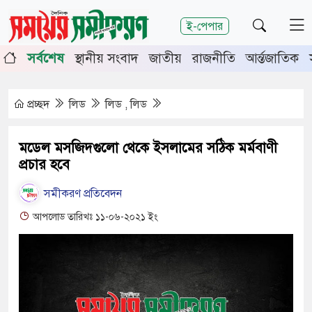
শিরোনাম
ই-পেপার
িতে চুয়াডাঙ্গা-মেহেরপুরে জামায়াতের গণমিছিল
চুয়াডাঙ্গায় সও
সর্বশেষ
স্থানীয় সংবাদ
জাতীয়
রাজনীতি
আর্ন্তজাতিক
ায় সিনিয়র জেলা জজ রফিকুল ইসলাম
প্রচ্ছদ
লিড
লিড , লিড
মডেল মসজিদগুলো থেকে ইসলামের সঠিক মর্মবাণী
প্রচার হবে
সমীকরণ প্রতিবেদন
আপলোড তারিখঃ ১১-০৬-২০২১ ইং