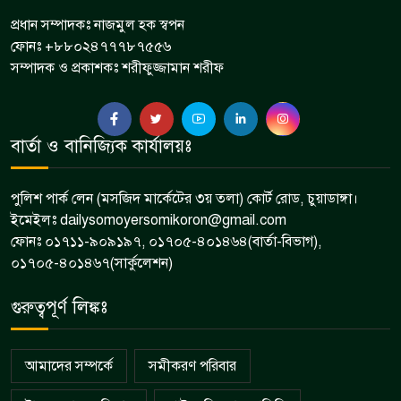
প্রধান সম্পাদকঃ নাজমুল হক স্বপন
ফোনঃ +৮৮০২৪৭৭৭৮৭৫৫৬
সম্পাদক ও প্রকাশকঃ শরীফুজ্জামান শরীফ
বার্তা ও বানিজ্যিক কার্যালয়ঃ
পুলিশ পার্ক লেন (মসজিদ মার্কেটের ৩য় তলা) কোর্ট রোড, চুয়াডাঙ্গা।
ইমেইলঃ dailysomoyersomikoron@gmail.com
ফোনঃ ০১৭১১-৯০৯১৯৭, ০১৭০৫-৪০১৪৬৪(বার্তা-বিভাগ),
০১৭০৫-৪০১৪৬৭(সার্কুলেশন)
গুরুত্বপূর্ণ লিঙ্কঃ
আমাদের সম্পর্কে
সমীকরণ পরিবার