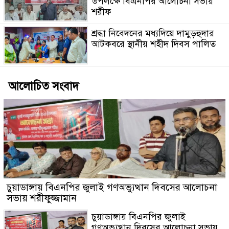
উপলক্ষে বিএনপির আলোচনা সভায়
শরীফ
শ্রদ্ধা নিবেদনের মধ্যদিয়ে দামুড়হুদার
আটকবরে স্থানীয় শহীদ দিবস পালিত
আলোচিত সংবাদ
চুয়াডাঙ্গায় বিএনপির জুলাই গণঅভ্যুত্থান দিবসের আলোচনা
সভায় শরীফুজ্জামান
চুয়াডাঙ্গায় বিএনপির জুলাই
গণঅভ্যুত্থান দিবসের আলোচনা সভায়