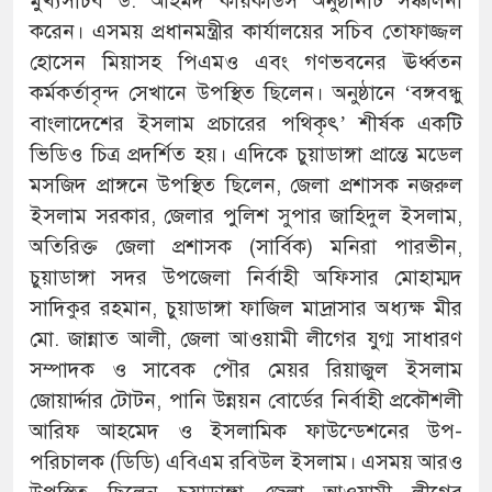
মুখ্যসচিব ড. আহমদ কায়কাউস অনুষ্ঠানটি সঞ্চালনা
করেন। এসময় প্রধানমন্ত্রীর কার্যালয়ের সচিব তোফাজ্জল
হোসেন মিয়াসহ পিএমও এবং গণভবনের ঊর্ধ্বতন
কর্মকর্তাবৃন্দ সেখানে উপস্থিত ছিলেন। অনুষ্ঠানে ‘বঙ্গবন্ধু
বাংলাদেশের ইসলাম প্রচারের পথিকৃৎ’ শীর্ষক একটি
ভিডিও চিত্র প্রদর্শিত হয়। এদিকে চুয়াডাঙ্গা প্রান্তে মডেল
মসজিদ প্রাঙ্গনে উপস্থিত ছিলেন, জেলা প্রশাসক নজরুল
ইসলাম সরকার, জেলার পুলিশ সুপার জাহিদুল ইসলাম,
অতিরিক্ত জেলা প্রশাসক (সার্বিক) মনিরা পারভীন,
চুয়াডাঙ্গা সদর উপজেলা নির্বাহী অফিসার মোহাম্মদ
সাদিকুর রহমান, চুয়াডাঙ্গা ফাজিল মাদ্রাসার অধ্যক্ষ মীর
মো. জান্নাত আলী, জেলা আওয়ামী লীগের যুগ্ম সাধারণ
সম্পাদক ও সাবেক পৌর মেয়র রিয়াজুল ইসলাম
জোয়ার্দ্দার টোটন, পানি উন্নয়ন বোর্ডের নির্বাহী প্রকৌশলী
আরিফ আহমেদ ও ইসলামিক ফাউন্ডেশনের উপ-
পরিচালক (ডিডি) এবিএম রবিউল ইসলাম। এসময় আরও