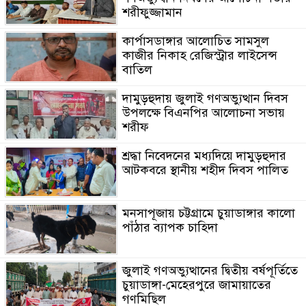
শরীফুজ্জামান
কার্পাসডাঙ্গার আলোচিত সামসুল
কাজীর নিকাহ রেজিস্ট্রার লাইসেন্স
বাতিল
দামুড়হুদায় জুলাই গণঅভ্যুত্থান দিবস
উপলক্ষে বিএনপির আলোচনা সভায়
শরীফ
শ্রদ্ধা নিবেদনের মধ্যদিয়ে দামুড়হুদার
আটকবরে স্থানীয় শহীদ দিবস পালিত
মনসাপূজায় চট্টগ্রামে চুয়াডাঙ্গার কালো
পাঁঠার ব্যাপক চাহিদা
জুলাই গণঅভ্যুত্থানের দ্বিতীয় বর্ষপূর্তিতে
চুয়াডাঙ্গা-মেহেরপুরে জামায়াতের
গণমিছিল