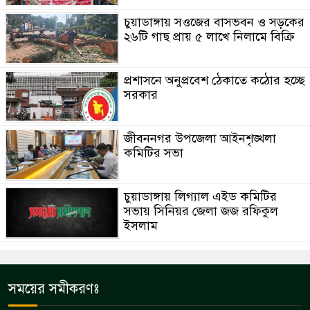
চুয়াডাঙ্গায় সওজের বাসভবন ও সড়কের
২৬টি গাছ প্রায় ৫ লাখে নিলামে বিক্রি
প্রশাসনে অনুপ্রবেশ ঠেকাতে কঠোর হচ্ছে
সরকার
জীবননগর উপজেলা আইনশৃঙ্খলা
কমিটির সভা
চুয়াডাঙ্গায় লিগ্যাল এইড কমিটির
সভায় সিনিয়র জেলা জজ রফিকুল
ইসলাম
সময়ের সমীকরণঃ