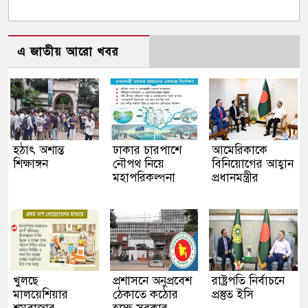
এ জাতীয় আরো খবর
হঠাৎ অশান্ত
ঢাকার চারপাশে
আমেরিকাকে
শিক্ষাঙ্গন
নৌপথ নিয়ে
বিনিয়োগের আহ্বান
মহাপরিকল্পনা
প্রধানমন্ত্রীর
খুলছে
প্রশাসনে অনুপ্রবেশ
রাষ্ট্রপতি নির্বাচনে
মালয়েশিয়ার
ঠেকাতে কঠোর
প্রস্তুত ইসি