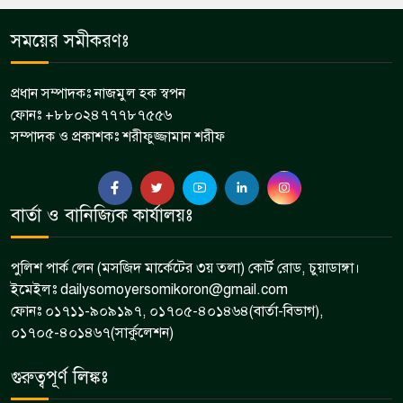
সময়ের সমীকরণঃ
প্রধান সম্পাদকঃ নাজমুল হক স্বপন
ফোনঃ +৮৮০২৪৭৭৭৮৭৫৫৬
সম্পাদক ও প্রকাশকঃ শরীফুজ্জামান শরীফ
বার্তা ও বানিজ্যিক কার্যালয়ঃ
পুলিশ পার্ক লেন (মসজিদ মার্কেটের ৩য় তলা) কোর্ট রোড, চুয়াডাঙ্গা।
ইমেইলঃ dailysomoyersomikoron@gmail.com
ফোনঃ ০১৭১১-৯০৯১৯৭, ০১৭০৫-৪০১৪৬৪(বার্তা-বিভাগ),
০১৭০৫-৪০১৪৬৭(সার্কুলেশন)
গুরুত্বপূর্ণ লিঙ্কঃ