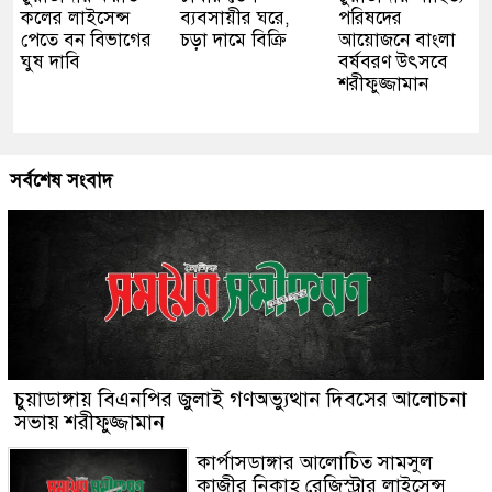
কলের লাইসেন্স
ব্যবসায়ীর ঘরে,
পরিষদের
পেতে বন বিভাগের
চড়া দামে বিক্রি
আয়োজনে বাংলা
ঘুষ দাবি
বর্ষবরণ উৎসবে
শরীফুজ্জামান
সর্বশেষ সংবাদ
চুয়াডাঙ্গায় বিএনপির জুলাই গণঅভ্যুত্থান দিবসের আলোচনা
সভায় শরীফুজ্জামান
কার্পাসডাঙ্গার আলোচিত সামসুল
কাজীর নিকাহ রেজিস্ট্রার লাইসেন্স