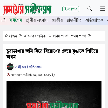
শিরোনাম
ই-পেপার
জুলাই গণঅভ্যুত্থানের দ্বিতীয়
সর্বশেষ
স্থানীয় সংবাদ
জাতীয়
রাজনীতি
আর্ন্তজাতিক
বর্ষপূর্তিতে চুয়াডাঙ্গা-মেহেরপুরে
জামায়াতের গণমিছিল
চুয়াডাঙ্গায় সওজের বাসভবন ও
প্রচ্ছদ
আজকের পত্রিকা
প্রথম পাতা , প্রথম পাতা
সড়কের ২৬টি গাছ প্রায় ৫ লাখে নিলামে
বিক্রি
চুয়াডাঙ্গায় জমি নিয়ে বিরোধের জেরে বৃদ্ধাকে পিটিয়ে
প্রশাসনে অনুপ্রবেশ ঠেকাতে কঠোর
জখম
হচ্ছে সরকার
সমীকরণ প্রতিবেদন
জীবননগর উপজেলা আইনশৃঙ্খলা
আপলোড তারিখঃ ০২-০৩-২০২১ ইং
কমিটির সভা
চুয়াডাঙ্গায় লিগ্যাল এইড কমিটির
সভায় সিনিয়র জেলা জজ রফিকুল
ইসলাম