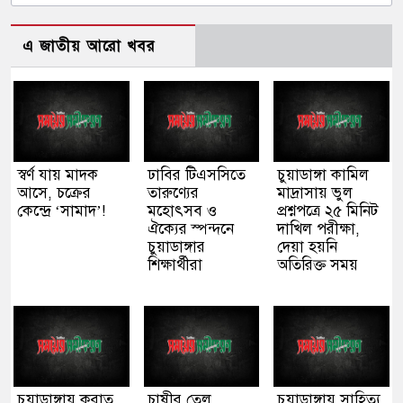
এ জাতীয় আরো খবর
স্বর্ণ যায় মাদক
ঢাবির টিএসসিতে
চুয়াডাঙ্গা কামিল
আসে, চক্রের
তারুণ্যের
মাদ্রাসায় ভুল
কেন্দ্রে ‘সামাদ’!
মহোৎসব ও
প্রশ্নপত্রে ২৫ মিনিট
ঐক্যের স্পন্দনে
দাখিল পরীক্ষা,
চুয়াডাঙ্গার
দেয়া হয়নি
শিক্ষার্থীরা
অতিরিক্ত সময়
চুয়াডাঙ্গায় করাত
চাষীর তেল
চুয়াডাঙ্গায় সাহিত্য