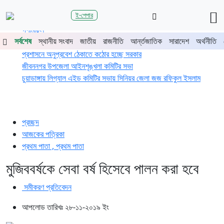
শিরোনাম
ই-পেপার
জুলাই গণঅভ্যুত্থানের দ্বিতীয় বর্ষপূর্তিতে চুয়াডাঙ্গা-মেহেরপুরে জামায়াতের
গণমিছিল
সর্বশেষ
স্থানীয় সংবাদ
জাতীয়
রাজনীতি
আর্ন্তজাতিক
সারাদেশ
অর্থনীতি
চুয়াডাঙ্গায় সওজের বাসভবন ও সড়কের ২৬টি গাছ প্রায় ৫ লাখে নিলামে বিক্রি
প্রশাসনে অনুপ্রবেশ ঠেকাতে কঠোর হচ্ছে সরকার
জীবননগর উপজেলা আইনশৃঙ্খলা কমিটির সভা
চুয়াডাঙ্গায় লিগ্যাল এইড কমিটির সভায় সিনিয়র জেলা জজ রফিকুল ইসলাম
প্রচ্ছদ
আজকের পত্রিকা
প্রথম পাতা , প্রথম পাতা
মুজিববর্ষকে সেবা বর্ষ হিসেবে পালন করা হবে
সমীকরণ প্রতিবেদন
আপলোড তারিখঃ ২৮-১১-২০১৯ ইং