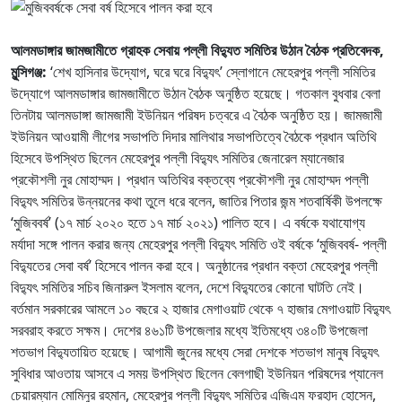
আলমডাঙ্গার জামজামীতে গ্রাহক সেবায় পল্লী বিদ্যুত সমিতির উঠান বৈঠক
প্রতিবেদক,
মুন্সিগঞ্জ:
‘শেখ হাসিনার উদ্যোগ, ঘরে ঘরে বিদ্যুৎ’ স্লোগানে মেহেরপুর পল্লী সমিতির
উদ্যোগে আলমডাঙ্গার জামজামীতে উঠান বৈঠক অনুষ্ঠিত হয়েছে। গতকাল বুধবার বেলা
তিনটায় আলমডাঙ্গা জামজামী ইউনিয়ন পরিষদ চত্বরে এ বৈঠক অনুষ্ঠিত হয়। জামজামী
ইউনিয়ন আওয়ামী লীগের সভাপতি দিদার মালিথার সভাপতিত্বে বৈঠকে প্রধান অতিথি
হিসেবে উপস্থিত ছিলেন মেহেরপুর পল্লী বিদ্যুৎ সমিতির জেনারেল ম্যানেজার
প্রকৌশলী নুর মোহাম্মদ। প্রধান অতিথির বক্তব্যে প্রকৌশলী নুর মোহাম্মদ পল্লী
বিদ্যুৎ সমিতির উন্নয়নের কথা তুলে ধরে বলেন, জাতির পিতার জন্ম শতবার্ষিকী উপলক্ষে
‘মুজিববর্ষ’ (১৭ মার্চ ২০২০ হতে ১৭ মার্চ ২০২১) পালিত হবে। এ বর্ষকে যথাযোগ্য
মর্যাদা সঙ্গে পালন করার জন্য মেহেরপুর পল্লী বিদ্যুৎ সমিতি ওই বর্ষকে ‘মুজিববর্ষ- পল্লী
বিদ্যুতের সেবা বর্ষ’ হিসেবে পালন করা হবে। অনুষ্ঠানের প্রধান বক্তা মেহেরপুর পল্লী
বিদ্যুৎ সমিতির সচিব জিনারুল ইসলাম বলেন, দেশে বিদ্যুতের কোনো ঘাটতি নেই।
বর্তমান সরকারের আমলে ১০ বছরে ২ হাজার মেগাওয়াট থেকে ৭ হাজার মেগাওয়াট বিদ্যুৎ
সরবরাহ করতে সক্ষম। দেশের ৪৬১টি উপজেলার মধ্যে ইতিমধ্যে ৩৪০টি উপজেলা
শতভাগ বিদ্যুতায়িত হয়েছে। আগামী জুনের মধ্যে সেরা দেশকে শতভাগ মানুষ বিদ্যুৎ
সুবিধার আওতায় আসবে এ সময় উপস্থিত ছিলেন বেলগাছী ইউনিয়ন পরিষদের প্যানেল
চেয়ারম্যান মোমিনুর রহমান, মেহেরপুর পল্লী বিদ্যুৎ সমিতির এজিএম ফরহাদ হোসেন,