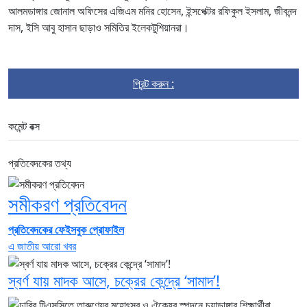
আলমডাঙ্গার জোনাল অফিসের এজিএম মনির হোসেন, ইন্সপেক্টর রফিকুল ইসলাম, জীবনন্দ
দাস, ইসি আবু হাসান ছাড়াও সমিতির ইলেকটুশিয়ানরা।
প্রিন্ট করুন :
কমেন্ট বক্স
প্রতিবেদকের তথ্য
সমীকরণ প্রতিবেদন
প্রতিবেদকের ফেইসবুক প্রোফাইল
এ জাতীয় আরো খবর
স্বর্ণ যায় মাদক আসে, চক্রের কেন্দ্রে ‘সামাদ’!