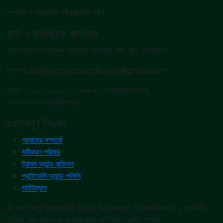
সম্পাদক ও প্রকাশকঃ শরীফুজ্জামান শরীফ
বার্তা ও বানিজ্যিক কার্যালয়ঃ
পুলিশ পার্ক লেন (মসজিদ মার্কেটের ৩য় তলা) কোর্ট রোড, চুয়াডাঙ্গা।
ইমেইলঃ dailysomoyersomikoron@gmail.com
ফোনঃ ০১৭১১-৯০৯১৯৭, ০১৭০৫-৪০১৪৬৪(বার্তা-বিভাগ),
০১৭০৫-৪০১৪৬৭(সার্কুলেশন)
গুরুত্বপূর্ণ লিঙ্কঃ
আমাদের সম্পর্কে
সমীকরণ পরিবার
ট্রামস অ্যান্ড কন্ডিশন
প্রাইভেসি অ্যান্ড পলিসি
সাইটম্যাপ
© সকল কিছুর স্বত্বাধিকারঃ Daily Somoyer Somikoron | আমাদের
সাইটের কোন বিষয়বস্তু অনুমতি ছাড়া কপি করা দণ্ডনীয় অপরাধ